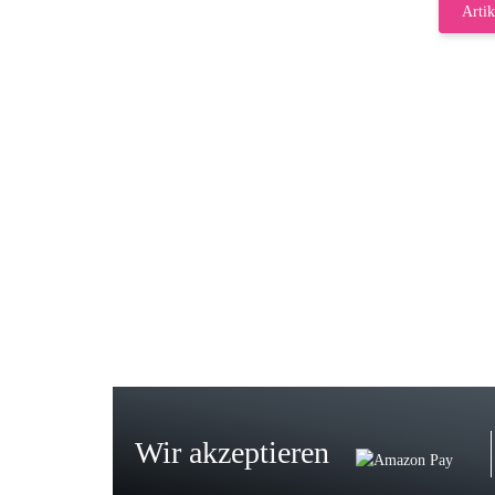
Artik
Gab
Wie
zur
Bj
Seh
zu
Wir akzeptieren