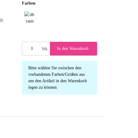
Farben
ie
dbraun
Stk
In den Warenkorb
x
Bitte wählen Sie zwischen den
vorhandenen Farben/Größen aus
um den Artikel in den Warenkorb
legen zu können.