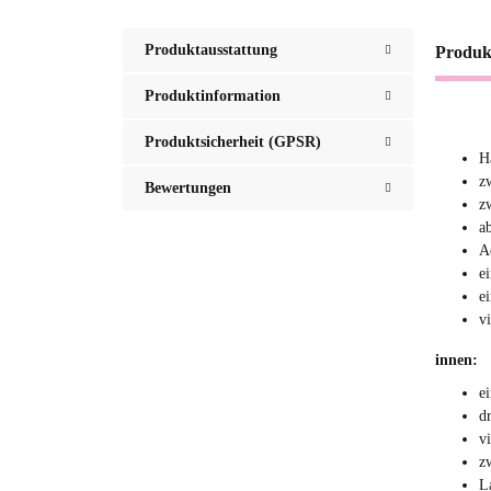
Produktausstattung
Produk
Produktinformation
Produktsicherheit (GPSR)
H
z
Bewertungen
z
a
A
e
e
v
innen:
e
d
v
z
L