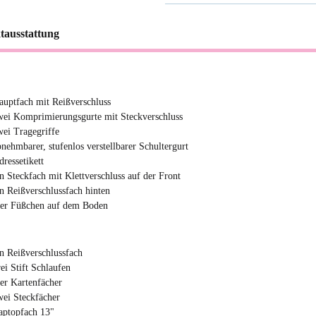
tausstattung
auptfach mit Reißverschluss
wei Komprimierungsgurte mit Steckverschluss
wei Tragegriffe
bnehmbarer, stufenlos verstellbarer Schultergurt
dressetikett
in Steckfach mit Klettverschluss auf der Front
in Reißverschlussfach hinten
ier Füßchen auf dem Boden
in Reißverschlussfach
rei Stift Schlaufen
ier Kartenfächer
wei Steckfächer
aptopfach 13"