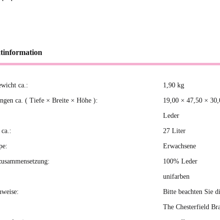
tinformation
ewicht ca.:
1,90
kg
kteigenschaft
gen ca. ( Tiefe × Breite × Höhe ):
19,00 × 47,50 × 30
Leder
ca.:
27 Liter
pe:
Erwachsene
zusammensetzung:
100% Leder
unifarben
nweise:
Bitte beachten Sie d
The Chesterfield Br