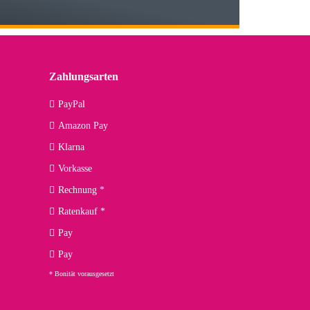
 den kommenden Jahren herausstellen. Spannend wird es falls
lässiger Partner sein?
Zahlungsarten
09.04.2026
PayPal
Amazon Pay
kann ich noch nicht viel sagen, da er erst noch zum Einsatz
Klarna
Vorkasse
Rechnung *
Ratenkauf *
02.04.2026
Pay
ng. Top!
Pay
* Bonität vorausgesetzt