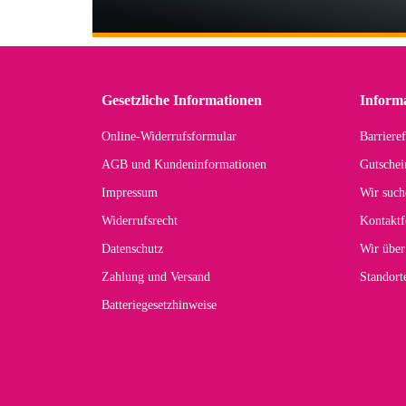
Wi
Der
in 
zu
Gesetzliche Informationen
Inform
Online-Widerrufsformular
Barrieref
Han
AGB und Kundeninformationen
Gutschei
Der 
Impressum
Wir such
kom
Widerrufsrecht
Kontaktf
zur
Datenschutz
Wir über
Zahlung und Versand
Standor
Batteriegesetzhinweise
Car
Noc
zu