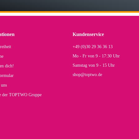
lhelm W
 Koffer macht einen sehr soliden Eindruck. Die Zuverlässigkeit muss sich noch in
einigen Jahren mal ein Ersatzteil benötigt wird. Wird Samsonite dann noch ein zuver
r Farbauswahl
ationen
Kundenservice
reiheit
+49 (0)30 29 36 36 13
s E
Mo - Fr von 9 - 17:30 Uhr
ne
Rucksack entspricht genau unseren Anforderungen und sieht super aus. Zur Nutzung 
Samstag von 9 - 15 Uhr
en dich!
mt.
shop@toptwo.de
ormular
 Farbauswahl
 uns
te der TOPTWO Gruppe
olina G
h schöner als die Fotos, die Farben sind großartig. Guter Preis und schnelle Lieferu
r Farbauswahl