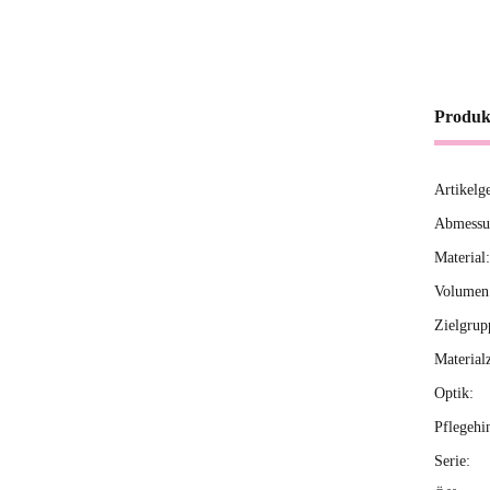
Produk
Artikelg
Produ
Wert
Abmessun
Material:
Volumen 
Zielgrup
Material
Optik:
Pflegehi
Serie: