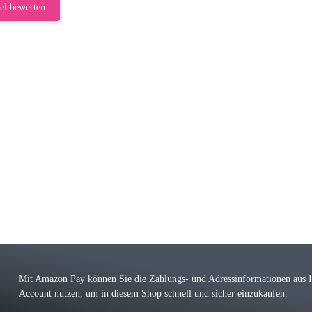
el bewerten
riele W
 immer bei den Franky Produkten eine TOP Qualität. Danke
 Farbauswahl
örn M
r ehrlicher Shop, schnelle Lieferung, man kann bedenkenlos Vorkasse leisten, Top 
r Farbauswahl
Mit Amazon Pay können Sie die Zahlungs- und Adressinformationen aus
Account nutzen, um in diesem Shop schnell und sicher einzukaufen.