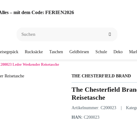
f Alles – mit dem Code: FERIEN2026
eisegepäck
Rucksäcke
Taschen
Geldbörsen
Schule
Deko
Mar
C200023 Leder Weekender Reisetasche
THE CHESTERFIELD BRAND
The Chesterfield Bra
Reisetasche
Artikelnummer:
C200023
Kateg
HAN:
C200023