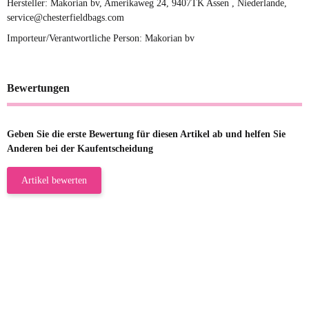
Hersteller: Makorian bv, Amerikaweg 24, 9407TK Assen , Niederlande,
service@chesterfieldbags.com
Importeur/Verantwortliche Person: Makorian bv
Bewertungen
Geben Sie die erste Bewertung für diesen Artikel ab und helfen Sie
Anderen bei der Kaufentscheidung
Artikel bewerten
23.05.2026
Gabriele W
Wie immer bei den Franky Produkten
eine TOP Qualität. Danke