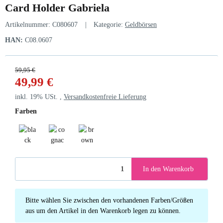
Card Holder Gabriela
Artikelnummer:
C080607
Kategorie:
Geldbörsen
HAN:
C08.0607
59,95 €
49,99 €
inkl. 19% USt. ,
Versandkostenfreie Lieferung
Farben
black
cognac
brown
In den Warenkorb
x
Bitte wählen Sie zwischen den vorhandenen Farben/Größen
aus um den Artikel in den Warenkorb legen zu können.