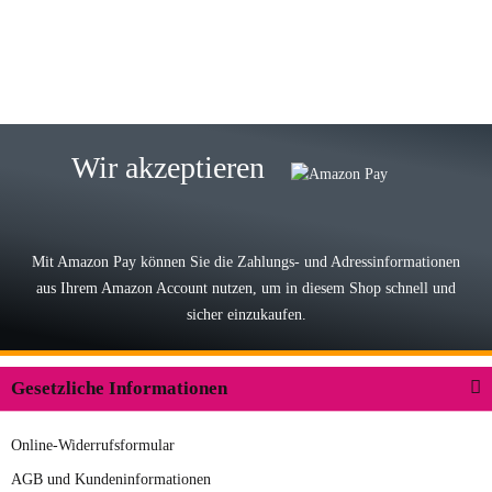
zur Farbauswahl
15.05.2026
Björn M
Sehr ehrlicher Shop, schnelle
Wir akzeptieren
Lieferung, man kann bedenkenlos
Vorkasse leisten, Top Ware
zur Farbauswahl
Mit Amazon Pay können Sie die Zahlungs- und Adressinformationen
aus Ihrem Amazon Account nutzen, um in diesem Shop schnell und
03.05.2026
sicher einzukaufen.
Wilhelm W
Der Koffer macht einen sehr soliden
Gesetzliche Informationen
Eindruck. Die Zuverlässigkeit muss
sich noch in den kommenden Jahren
Online-Widerrufsformular
herausstellen. Spannend wird es falls
zur Farbauswahl
in einigen Jahren mal ein Ersatzteil
AGB und Kundeninformationen