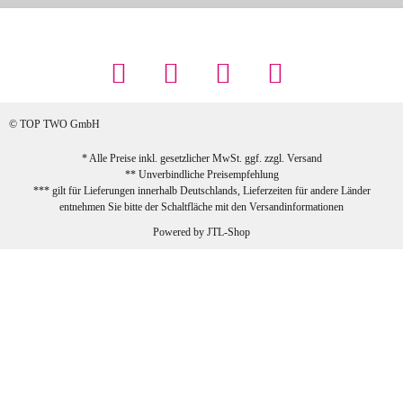
Maschowski L
... Artikel wie beschrieben, günstiger
Preis (haben auch den Vorkasse-5%-
Rabatt genutzt), schnelle Lieferung. Bin
sehr zufrieden!
© TOP TWO GmbH
zur Farbauswahl
* Alle Preise inkl. gesetzlicher MwSt. ggf. zzgl.
Versand
** Unverbindliche Preisempfehlung
03.02.2026
*** gilt für Lieferungen innerhalb Deutschlands, Lieferzeiten für andere Länder
Sabine G
entnehmen Sie bitte der Schaltfläche mit den
Versandinformationen
Sehr schöner und großer Trolley, leicht
Powered by
JTL-Shop
zu fahren und wirklich leise, allerdings
wurde er ohne Umverpackung geliefert.
Die Lieferung war sehr schnell.
zur Farbauswahl
26.01.2026
Jeannette A