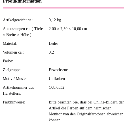
Produktinformation
Artikelgewicht ca.:
0,12
kg
Produkteigenschaft
Wert
Abmessungen ca. ( Tiefe
2,00 × 7,50 × 10,00 cm
× Breite × Höhe ):
Material:
Leder
Volumen ca.:
0,2
Farbe:
Zielgruppe:
Erwachsene
Motiv / Muster:
Unifarben
Artikelnummer des
C08.0532
Herstellers:
Farbhinweise:
Bitte beachten Sie, dass bei Online-Bildern der
Artikel die Farben auf dem heimischen
Monitor von den Originalfarbtönen abweichen
können.