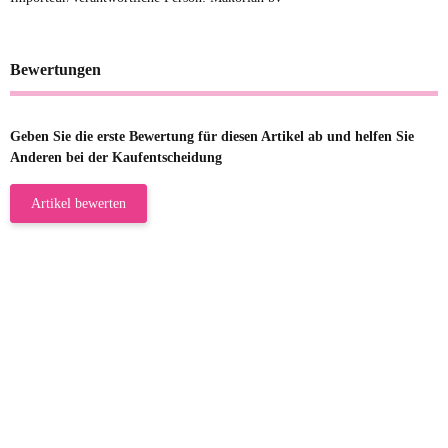
Bewertungen
Geben Sie die erste Bewertung für diesen Artikel ab und helfen Sie
Anderen bei der Kaufentscheidung
Artikel bewerten
23.05.2026
Gabriele W
Wie immer bei den Franky Produkten
eine TOP Qualität. Danke
zur Farbauswahl