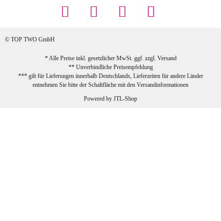
Preis (haben auch den Vorkasse-5%-
Rabatt genutzt), schnelle Lieferung. Bin
sehr zufrieden!
© TOP TWO GmbH
zur Farbauswahl
* Alle Preise inkl. gesetzlicher MwSt. ggf. zzgl.
Versand
** Unverbindliche Preisempfehlung
03.02.2026
*** gilt für Lieferungen innerhalb Deutschlands, Lieferzeiten für andere Länder
Sabine G
entnehmen Sie bitte der Schaltfläche mit den
Versandinformationen
Sehr schöner und großer Trolley, leicht
Powered by
JTL-Shop
zu fahren und wirklich leise, allerdings
wurde er ohne Umverpackung geliefert.
Die Lieferung war sehr schnell.
zur Farbauswahl
26.01.2026
Jeannette A
Ich habe etwas mit mir gerungen, ob ich den
Trolley wirklich behalte, weil das Material