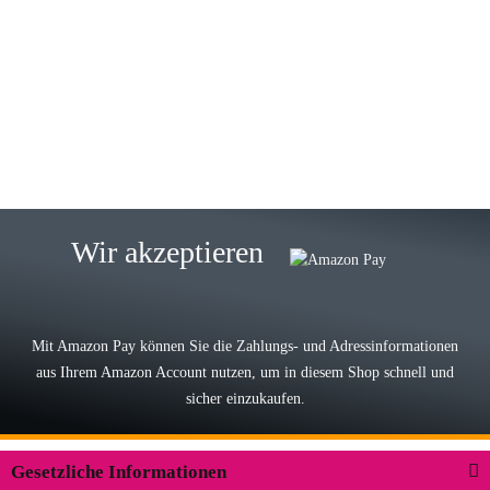
Gabriele W
Wie immer bei den Franky Produkten
eine TOP Qualität. Danke
zur Farbauswahl
15.05.2026
Björn M
Sehr ehrlicher Shop, schnelle
Wir akzeptieren
Lieferung, man kann bedenkenlos
Vorkasse leisten, Top Ware
zur Farbauswahl
Mit Amazon Pay können Sie die Zahlungs- und Adressinformationen
aus Ihrem Amazon Account nutzen, um in diesem Shop schnell und
03.05.2026
sicher einzukaufen.
Wilhelm W
Der Koffer macht einen sehr soliden
Gesetzliche Informationen
Eindruck. Die Zuverlässigkeit muss