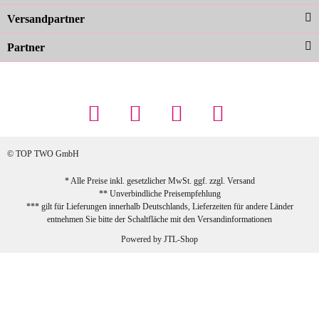
zur Farbauswahl
Versandpartner
Partner
23.02.2026
Maschowski L
... Artikel wie beschrieben, günstiger
Preis (haben auch den Vorkasse-5%-
Rabatt genutzt), schnelle Lieferung. Bin
sehr zufrieden!
© TOP TWO GmbH
zur Farbauswahl
* Alle Preise inkl. gesetzlicher MwSt. ggf. zzgl.
Versand
** Unverbindliche Preisempfehlung
03.02.2026
*** gilt für Lieferungen innerhalb Deutschlands, Lieferzeiten für andere Länder
Sabine G
entnehmen Sie bitte der Schaltfläche mit den
Versandinformationen
Sehr schöner und großer Trolley, leicht
Powered by
JTL-Shop
zu fahren und wirklich leise, allerdings
wurde er ohne Umverpackung geliefert.
Die Lieferung war sehr schnell.
zur Farbauswahl