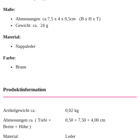
Maße:
Abmessungen: ca.7,5 x 4 x 0,5cm (B x H x T)
Gewicht: ca. 24 g
Material:
Nappaleder
Farbe:
Braun
Produktinformation
Artikelgewicht ca.:
0,02
kg
Produkteigenschaft
Wert
Abmessungen ca. ( Tiefe ×
0,50 × 7,50 × 4,00 cm
Breite × Höhe ):
Material:
Leder