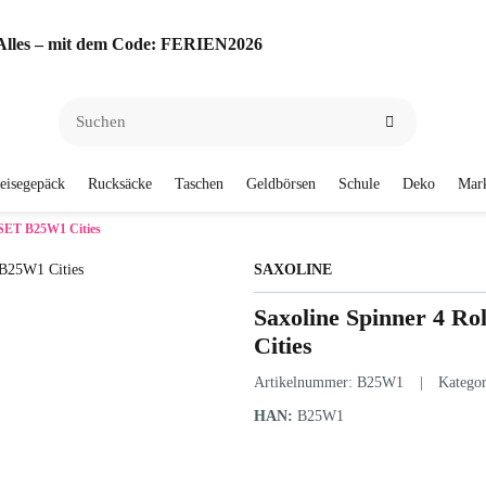
f Alles – mit dem Code: FERIEN2026
eisegepäck
Rucksäcke
Taschen
Geldbörsen
Schule
Deko
Mar
/SET B25W1 Cities
SAXOLINE
Saxoline Spinner 4 R
Cities
Artikelnummer:
B25W1
Katego
HAN:
B25W1