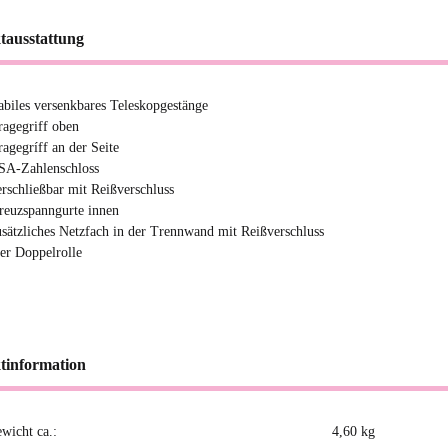
tausstattung
tabiles versenkbares Teleskopgestänge
ragegriff oben
ragegríff an der Seite
SA-Zahlenschloss
erschließbar mit Reißverschluss
reuzspanngurte innen
usätzliches Netzfach in der Trennwand mit Reißverschluss
ier Doppelrolle
tinformation
ewicht ca.:
4,60
kg
kteigenschaft