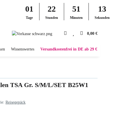
01
22
51
12
Tage
Stunden
Minuten
Sekunden
0,00 €
ken
Wissenswertes
Versandkostenfrei in DE ab 29 €
ollen TSA Gr. S/M/L/SET B25W1
rie:
Reisegepäck