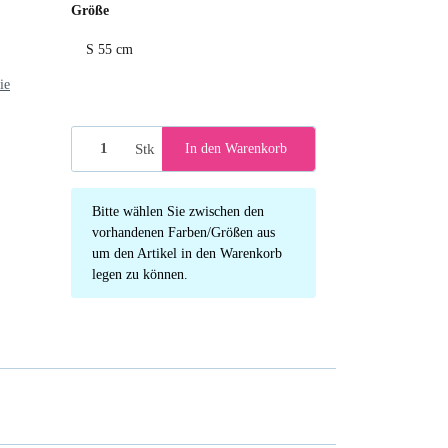
Größe
S 55 cm
S 55 cm
ie
Stk
In den Warenkorb
x
Bitte wählen Sie zwischen den
vorhandenen Farben/Größen aus
um den Artikel in den Warenkorb
legen zu können.