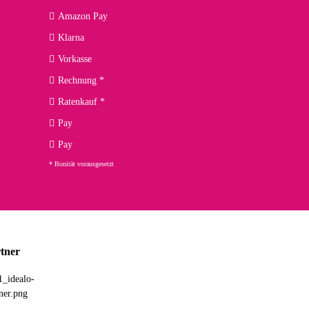
Amazon Pay
kann ich noch nicht viel sagen, da er erst noch zum Einsatz
Klarna
Vorkasse
Rechnung *
Ratenkauf *
02.04.2026
Pay
ng. Top!
Pay
* Bonität vorausgesetzt
23.02.2026
chnelle Lieferung. Bin sehr zufrieden!
tner
03.02.2026