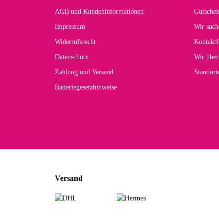
Han
AGB und Kundeninformationen
Gutschei
Der 
Impressum
Wir such
kom
Widerrufsrecht
Kontaktf
zur
Datenschutz
Wir über
Zahlung und Versand
Standor
Batteriegesetzhinweise
Car
Noc
zu
Mascho
... Art
Versand
zur Fa