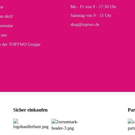
s E
Mo - Fr von 9 - 17:30 Uhr
ne
Rucksack entspricht genau unseren Anforderungen und sieht super aus. Zur Nutzung 
Samstag von 9 - 15 Uhr
en dich!
mt.
shop@toptwo.de
ormular
 Farbauswahl
 uns
te der TOPTWO Gruppe
olina G
h schöner als die Fotos, die Farben sind großartig. Guter Preis und schnelle Lieferu
r Farbauswahl
wski L
ikel wie beschrieben, günstiger Preis (haben auch den Vorkasse-5%-Rabatt genutzt), s
Sicher einkaufen
Par
rbauswahl