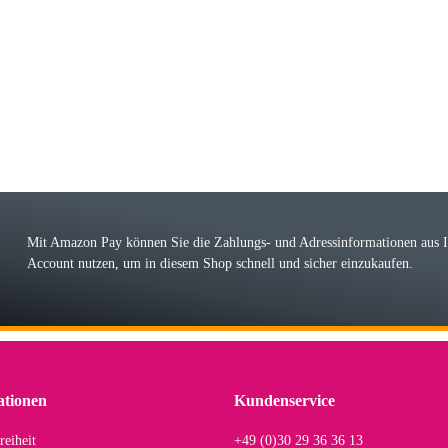
riele W
 immer bei den Franky Produkten eine TOP Qualität. Danke
 Farbauswahl
örn M
r ehrlicher Shop, schnelle Lieferung, man kann bedenkenlos Vorkasse leisten, Top 
r Farbauswahl
Mit Amazon Pay können Sie die Zahlungs- und Adressinformationen aus
Account nutzen, um in diesem Shop schnell und sicher einzukaufen.
lhelm W
 Koffer macht einen sehr soliden Eindruck. Die Zuverlässigkeit muss sich noch in
einigen Jahren mal ein Ersatzteil benötigt wird. Wird Samsonite dann noch ein zuver
r Farbauswahl
ationen
Kundenservice
reiheit
+49 (0)30 29 36 36 13