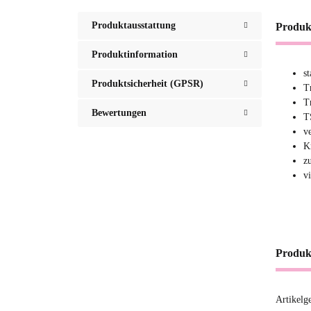
Produktausstattung
Produk
Produktinformation
s
Produktsicherheit (GPSR)
T
T
Bewertungen
T
v
K
z
v
Produk
Artikelg
Produ
Wert