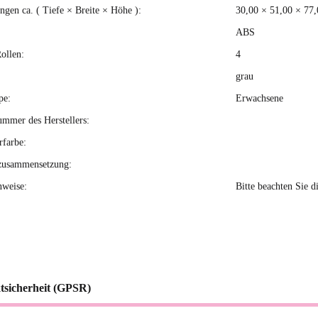
gen ca. ( Tiefe × Breite × Höhe ):
30,00 × 51,00 × 77
ABS
ollen:
4
grau
pe:
Erwachsene
ummer des Herstellers:
rfarbe:
zusammensetzung:
nweise:
Bitte beachten Sie d
tsicherheit (GPSR)