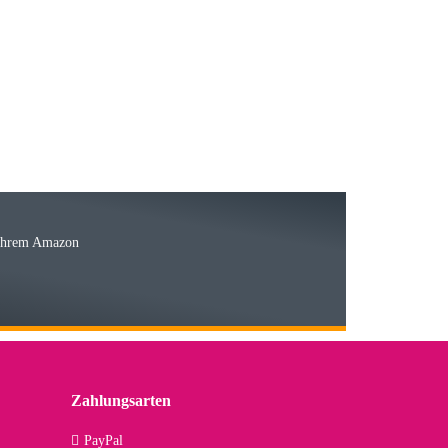
15.05.2026
Ware
 Ihrem Amazon
03.05.2026
 den kommenden Jahren herausstellen. Spannend wird es falls
lässiger Partner sein?
Zahlungsarten
09.04.2026
PayPal