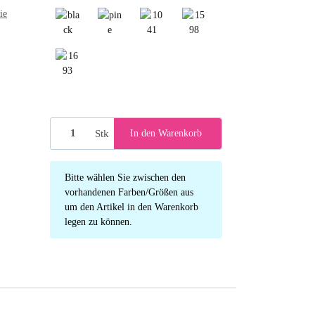
ie
black
pine green
1041 black
1598 navy blue
1693 pine green
Stk
In den Warenkorb
x
Bitte wählen Sie zwischen den
vorhandenen Farben/Größen aus
um den Artikel in den Warenkorb
legen zu können.