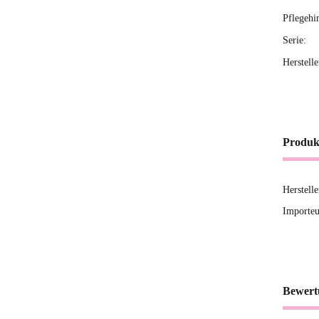
Pflegehi
Serie:
Herstell
Produk
Herstell
Importeu
Bewert