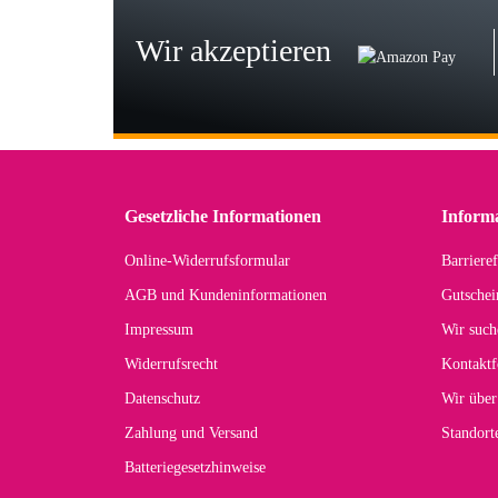
zu
Wir akzeptieren
Wi
Der
in 
zu
Gesetzliche Informationen
Inform
Online-Widerrufsformular
Barrieref
Han
AGB und Kundeninformationen
Gutschei
Der 
Impressum
Wir such
kom
Widerrufsrecht
Kontaktf
zur
Datenschutz
Wir über
Zahlung und Versand
Standor
Batteriegesetzhinweise
Car