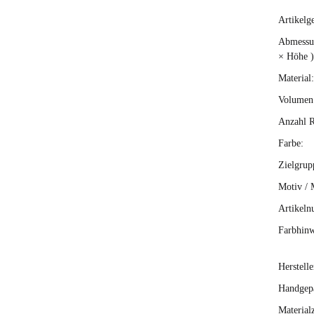
Artikelg
Produ
Wert
Abmessun
× Höhe )
Material:
Volumen 
Anzahl R
Farbe:
Zielgrup
Motiv / 
Artikeln
Farbhinw
Herstelle
Handgepä
Material