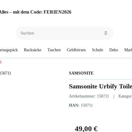
f Alles – mit dem Code: FERIEN2026
eisegepäck
Rucksäcke
Taschen
Geldbörsen
Schule
Deko
Mar
11
SAMSONITE
Samsonite Urbify Toile
Artikelnummer:
150711
Kategor
HAN:
150711
49,00 €