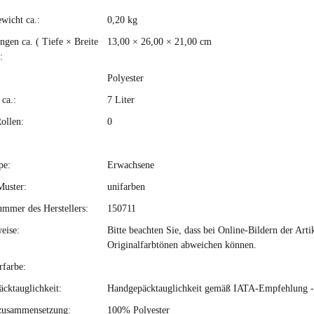
ewicht ca.:
0,20
kg
kteigenschaft
gen ca. ( Tiefe × Breite
13,00 × 26,00 × 21,00 cm
:
Polyester
ca.:
7 Liter
ollen:
0
pe:
Erwachsene
Muster:
unifarben
ummer des Herstellers:
150711
eise:
Bitte beachten Sie, dass bei Online-Bildern der Ar
Originalfarbtönen abweichen können.
rfarbe:
cktauglichkeit:
Handgepäcktauglichkeit gemäß IATA-Empfehlung - bi
zusammensetzung:
100% Polyester