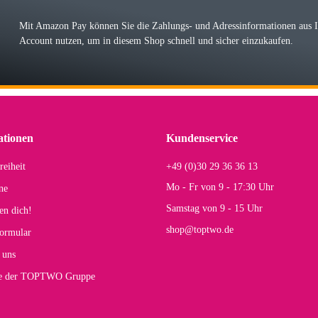
r Farbauswahl
Mit Amazon Pay können Sie die Zahlungs- und Adressinformationen aus
Account nutzen, um in diesem Shop schnell und sicher einzukaufen.
lhelm W
 Koffer macht einen sehr soliden Eindruck. Die Zuverlässigkeit muss sich noch in
einigen Jahren mal ein Ersatzteil benötigt wird. Wird Samsonite dann noch ein zuver
r Farbauswahl
ationen
Kundenservice
reiheit
+49 (0)30 29 36 36 13
s E
Mo - Fr von 9 - 17:30 Uhr
ne
Rucksack entspricht genau unseren Anforderungen und sieht super aus. Zur Nutzung 
Samstag von 9 - 15 Uhr
en dich!
mt.
shop@toptwo.de
ormular
 Farbauswahl
 uns
te der TOPTWO Gruppe
olina G