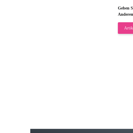
Geben Si
Anderen
Artik
Gab
Wie
zur
Bj
Seh