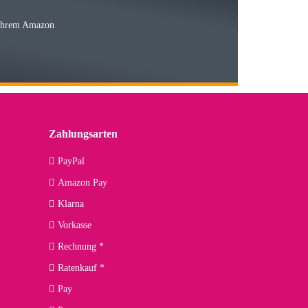
 Ihrem Amazon
03.05.2026
 den kommenden Jahren herausstellen. Spannend wird es falls
lässiger Partner sein?
Zahlungsarten
09.04.2026
PayPal
Amazon Pay
kann ich noch nicht viel sagen, da er erst noch zum Einsatz
Klarna
Vorkasse
Rechnung *
Ratenkauf *
02.04.2026
Pay