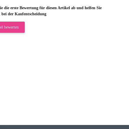
e die erste Bewertung für diesen Artikel ab und helfen Sie
 bei der Kaufentscheidung
el bewerten
riele W
 immer bei den Franky Produkten eine TOP Qualität. Danke
 Farbauswahl
örn M
r ehrlicher Shop, schnelle Lieferung, man kann bedenkenlos Vorkasse leisten, Top 