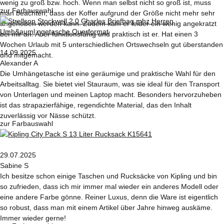
wenig zu groß bzw. hoch. Wenn man selbst nicht so groß ist, muss
zur Farbauswahl
man beachten, dass der Koffer aufgrund der Größe nicht mehr sehr
angehoben werden kann. Zudem kam er leider ein wenig angekratzt
bei mir an. Aber funktionsfähig und praktisch ist er. Hat einen 3
Wochen Urlaub mit 5 unterschiedlichen Ortswechseln gut überstanden
14.09.2025
und mitgemacht.
Alexander A
Die Umhängetasche ist eine geräumige und praktische Wahl für den
Arbeitsalltag. Sie bietet viel Stauraum, was sie ideal für den Transport
von Unterlagen und meinen Laptop macht. Besonders hervorzuheben
ist das strapazierfähige, regendichte Material, das den Inhalt
zuverlässig vor Nässe schützt.
zur Farbauswahl
29.07.2025
Sabine S
Ich besitze schon einige Taschen und Rucksäcke von Kipling und bin
so zufrieden, dass ich mir immer mal wieder ein anderes Modell oder
eine andere Farbe gönne. Reiner Luxus, denn die Ware ist eigentlich
so robust, dass man mit einem Artikel über Jahre hinweg auskäme.
Immer wieder gerne!