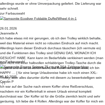
allerdings wurde er ohne Umverpackung geliefert. Die Lieferung war
sehr schnell.
zur Farbauswahl
26.01.2026
Jeannette A
Ich habe etwas mit mir gerungen, ob ich den Trolley wirklich behalte,
weil das Material einen nicht so robusten Eindruck auf mich macht.
Allerdings kann dieser Eindruck durchaus täuschen (ich vermute es)
und die Funktionen des Trolley sind GENAU DAS, WONACH ICH
GESUCHT HABE. Kann kann im Bedarfsfalle verkleinert werden (man
zur Farbauswahl
läuft nicht mit einer halbvollen schlabbrigen Trolley-Tasche durch die
Gegend und er ist so schön leicht, die Rollen so super leise, ich bin
HAPPY .... [ für eine lange Urlaubsreise habe ich noch einen XXL-
05.10.2025
Trolley, aber alles darunter dürfte mit diesem zu bewerkstelligen sein
Carolin P
:-) ]
Ich war auf der Suche nach einem Koffer ohne Reißverschluss,
nachdem mir ein Kofferinhalt in einem Urlaub einmal komplett
durchnässt war. Der Koffer ist für die Größe ziemlich leicht und sehr
geräumig. Ich liebe die 4 Rollen. Allerdings war der Koffer für mich ein