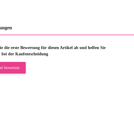
ungen
e die erste Bewertung für diesen Artikel ab und helfen Sie
 bei der Kaufentscheidung
el bewerten
riele W
 immer bei den Franky Produkten eine TOP Qualität. Danke