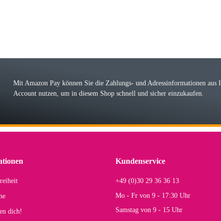
 Farbauswahl
örn M
r ehrlicher Shop, schnelle Lieferung, man kann bedenkenlos Vorkasse leisten, Top 
r Farbauswahl
Mit Amazon Pay können Sie die Zahlungs- und Adressinformationen aus
Account nutzen, um in diesem Shop schnell und sicher einzukaufen.
lhelm W
 Koffer macht einen sehr soliden Eindruck. Die Zuverlässigkeit muss sich noch in
einigen Jahren mal ein Ersatzteil benötigt wird. Wird Samsonite dann noch ein zuver
r Farbauswahl
ationen
Kundenservice
reiheit
+49 (0)30 29 36 36 13
s E
Mo - Fr von 9 - 17:30 Uhr
ne
Rucksack entspricht genau unseren Anforderungen und sieht super aus. Zur Nutzung 
Samstag von 9 - 15 Uhr
en dich!
mt.