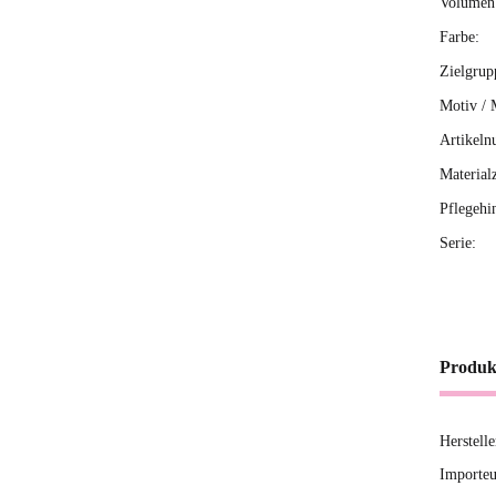
Volumen 
Farbe:
Zielgrup
Motiv / 
Artikeln
Material
Pflegehi
Serie:
Produk
Herstell
Importeu