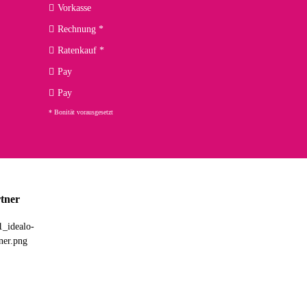
Vorkasse
Rechnung *
Ratenkauf *
02.04.2026
Pay
ng. Top!
Pay
* Bonität vorausgesetzt
23.02.2026
chnelle Lieferung. Bin sehr zufrieden!
tner
03.02.2026
hne Umverpackung geliefert. Die Lieferung war sehr schnell.