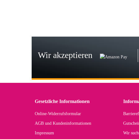
zur
Bj
Seh
zu
Wir akzeptieren
Wi
Der
in 
zu
Gesetzliche Informationen
Inform
Online-Widerrufsformular
Barrieref
Han
AGB und Kundeninformationen
Gutschei
Der 
Impressum
Wir such
kom