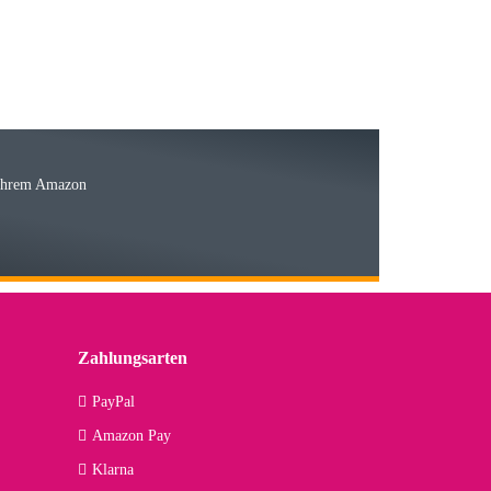
15.05.2026
Ware
 Ihrem Amazon
03.05.2026
 den kommenden Jahren herausstellen. Spannend wird es falls
lässiger Partner sein?
Zahlungsarten
09.04.2026
PayPal
Amazon Pay
kann ich noch nicht viel sagen, da er erst noch zum Einsatz
Klarna