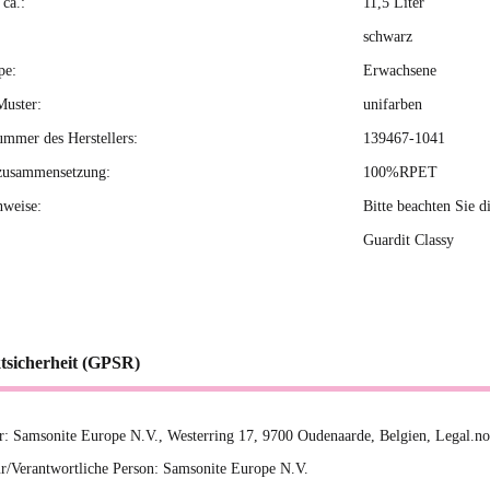
ca.:
11,5 Liter
schwarz
pe:
Erwachsene
Muster:
unifarben
ummer des Herstellers:
139467-1041
zusammensetzung:
100%RPET
nweise:
Bitte beachten Sie d
Guardit Classy
tsicherheit (GPSR)
er: Samsonite Europe N.V., Westerring 17, 9700 Oudenaarde, Belgien, Legal.n
r/Verantwortliche Person: Samsonite Europe N.V.