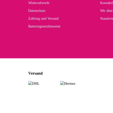
Widerrufsrecht
Kontaktf
zur
Datenschutz
Wir über
Zahlung und Versand
Standor
Batteriegesetzhinweise
Car
Noc
zu
Mascho
... Art
Versand
zur Fa
Sabine 
Sehr sch
zur Fa