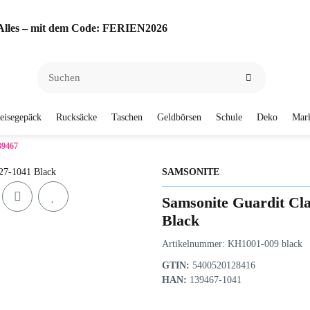
f Alles – mit dem Code: FERIEN2026
eisegepäck
Rucksäcke
Taschen
Geldbörsen
Schule
Deko
Mar
39467
SAMSONITE
Samsonite Guardit Cla
Black
Artikelnummer:
KH1001-009 black
GTIN:
5400520128416
HAN:
139467-1041