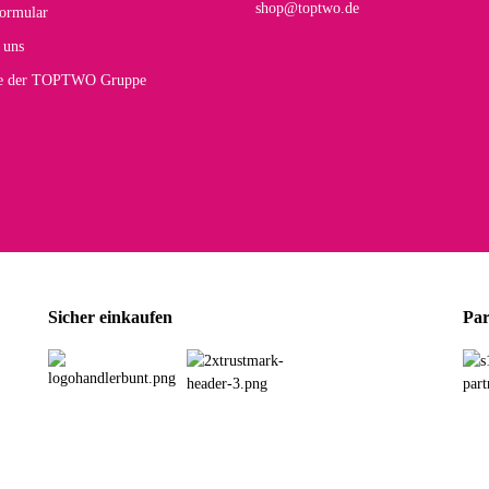
shop@toptwo.de
ormular
 Farbauswahl
 uns
te der TOPTWO Gruppe
olina G
h schöner als die Fotos, die Farben sind großartig. Guter Preis und schnelle Lieferu
r Farbauswahl
wski L
ikel wie beschrieben, günstiger Preis (haben auch den Vorkasse-5%-Rabatt genutzt), s
Sicher einkaufen
Par
rbauswahl
G
öner und großer Trolley, leicht zu fahren und wirklich leise, allerdings wurde er o
rbauswahl