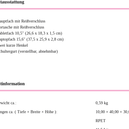
tausstattung
auptfach mit Reißverschluss
ortasche mit Reißverschluss
abletfach 10,5" (26,6 x 18,3 x 1,5 cm)
aptopfach 15,6" (37,5 x 25,9 x 2,8 cm)
wei kurze Henkel
chultergurt (verstellbar, abnehmbar)
tinformation
ewicht ca.:
0,59
kg
kteigenschaft
gen ca. ( Tiefe × Breite × Höhe ):
10,00 × 40,00 × 30
RPET