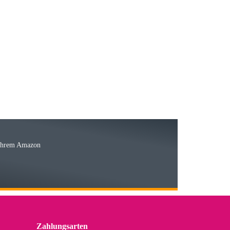
23.05.2026
15.05.2026
Ware
 Ihrem Amazon
03.05.2026
 den kommenden Jahren herausstellen. Spannend wird es falls
lässiger Partner sein?
Zahlungsarten