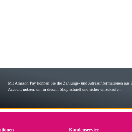
riele W
 immer bei den Franky Produkten eine TOP Qualität. Danke
 Farbauswahl
örn M
r ehrlicher Shop, schnelle Lieferung, man kann bedenkenlos Vorkasse leisten, Top 
r Farbauswahl
Mit Amazon Pay können Sie die Zahlungs- und Adressinformationen aus
Account nutzen, um in diesem Shop schnell und sicher einzukaufen.
lhelm W
 Koffer macht einen sehr soliden Eindruck. Die Zuverlässigkeit muss sich noch in
einigen Jahren mal ein Ersatzteil benötigt wird. Wird Samsonite dann noch ein zuver
r Farbauswahl
ationen
Kundenservice