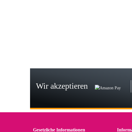
Gab
Wie
zur
Bj
Seh
zu
Wir akzeptieren
Wi
Der
in 
zu
Gesetzliche Informationen
Inform