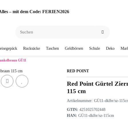
f Alles – mit dem Code: FERIEN2026
eisegepäck
Rucksäcke
Taschen
Geldbörsen
Schule
Deko
Mar
 Dunkelbraun GÜ11
RED POINT
Red Point Gürtel Zie
115 cm
Artikelnummer:
GÜ11-dklbr/sz-115c
GTIN:
4251025702448
HAN:
GÜ11-dklbr/sz-115cm