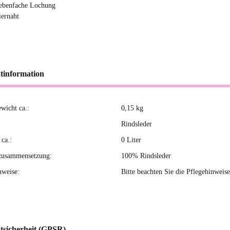
iebenfache Lochung
iernaht
tinformation
ewicht ca.:
0,15
kg
kteigenschaft
Rindsleder
ca.:
0 Liter
zusammensetzung:
100% Rindsleder
nweise:
Bitte beachten Sie die Pflegehinweise
tsicherheit (GPSR)