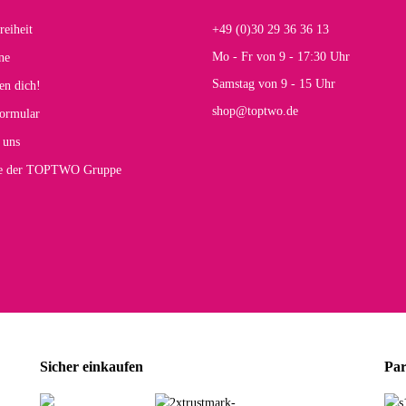
reiheit
+49 (0)30 29 36 36 13
s E
Mo - Fr von 9 - 17:30 Uhr
ne
Rucksack entspricht genau unseren Anforderungen und sieht super aus. Zur Nutzung 
Samstag von 9 - 15 Uhr
en dich!
mt.
shop@toptwo.de
ormular
 Farbauswahl
 uns
te der TOPTWO Gruppe
olina G
h schöner als die Fotos, die Farben sind großartig. Guter Preis und schnelle Lieferu
r Farbauswahl
wski L
ikel wie beschrieben, günstiger Preis (haben auch den Vorkasse-5%-Rabatt genutzt), s
Sicher einkaufen
Par
rbauswahl