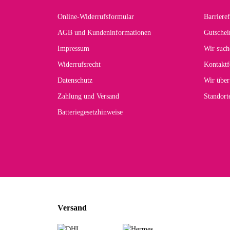
Online-Widerrufsformular
Barrieref
Han
AGB und Kundeninformationen
Gutschei
Der 
Impressum
Wir such
kom
Widerrufsrecht
Kontaktf
zur
Datenschutz
Wir über
Zahlung und Versand
Standor
Batteriegesetzhinweise
Car
Noc
zu
Mascho
... Art
Versand
zur Fa