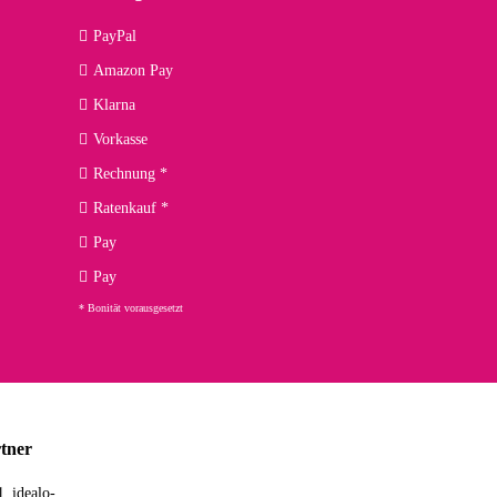
09.04.2026
PayPal
Amazon Pay
kann ich noch nicht viel sagen, da er erst noch zum Einsatz
Klarna
Vorkasse
Rechnung *
Ratenkauf *
02.04.2026
Pay
ng. Top!
Pay
* Bonität vorausgesetzt
23.02.2026
chnelle Lieferung. Bin sehr zufrieden!
tner