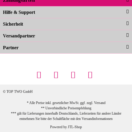
Zahlungsarten
Noch schöner als die Fotos, die
Hilfe & Support
Farben sind großartig. Guter Preis und
Sicherheit
schnelle Lieferung. Top!
zur Farbauswahl
Versandpartner
Partner
23.02.2026
Maschowski L
... Artikel wie beschrieben, günstiger
Preis (haben auch den Vorkasse-5%-
Rabatt genutzt), schnelle Lieferung. Bin
sehr zufrieden!
© TOP TWO GmbH
zur Farbauswahl
* Alle Preise inkl. gesetzlicher MwSt. ggf. zzgl.
Versand
** Unverbindliche Preisempfehlung
03.02.2026
*** gilt für Lieferungen innerhalb Deutschlands, Lieferzeiten für andere Länder
Sabine G
entnehmen Sie bitte der Schaltfläche mit den
Versandinformationen
Sehr schöner und großer Trolley, leicht
Powered by
JTL-Shop