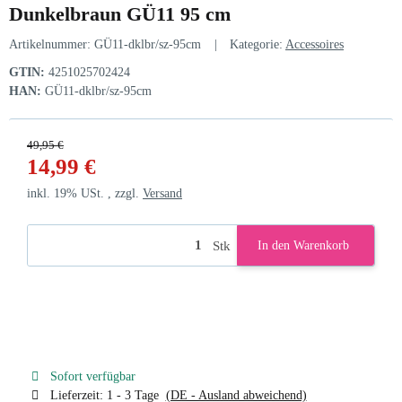
Dunkelbraun GÜ11 95 cm
Artikelnummer:
GÜ11-dklbr/sz-95cm
Kategorie:
Accessoires
GTIN:
4251025702424
HAN:
GÜ11-dklbr/sz-95cm
49,95 €
14,99 €
inkl. 19% USt. , zzgl.
Versand
Stk
In den Warenkorb
Sofort verfügbar
Lieferzeit:
1 - 3 Tage
(DE - Ausland abweichend)