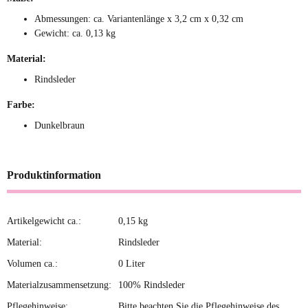
Abmessungen: ca. Variantenlänge x 3,2 cm x 0,32 cm
Gewicht: ca. 0,13 kg
Material:
Rindsleder
Farbe:
Dunkelbraun
Produktinformation
Artikelgewicht ca.:
0,15
kg
Produkteigenschaft
Wert
Material:
Rindsleder
Volumen ca.:
0 Liter
Materialzusammensetzung:
100% Rindsleder
Pflegehinweise:
Bitte beachten Sie die Pflegehinweise des