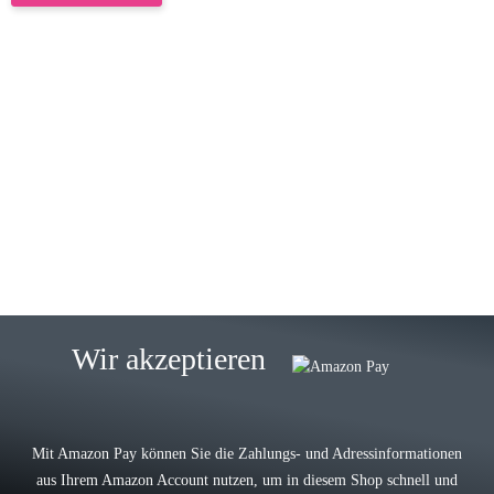
23.05.2026
Gabriele W
Wie immer bei den Franky Produkten
eine TOP Qualität. Danke
zur Farbauswahl
15.05.2026
Björn M
Sehr ehrlicher Shop, schnelle
Wir akzeptieren
Lieferung, man kann bedenkenlos
Vorkasse leisten, Top Ware
zur Farbauswahl
Mit Amazon Pay können Sie die Zahlungs- und Adressinformationen
aus Ihrem Amazon Account nutzen, um in diesem Shop schnell und
03.05.2026