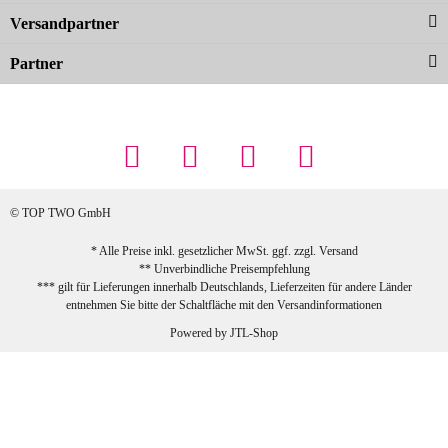
zur Farbauswahl
Versandpartner
Partner
23.02.2026
Maschowski L
... Artikel wie beschrieben, günstiger
Preis (haben auch den Vorkasse-5%-
Rabatt genutzt), schnelle Lieferung. Bin
sehr zufrieden!
© TOP TWO GmbH
zur Farbauswahl
* Alle Preise inkl. gesetzlicher MwSt. ggf. zzgl.
Versand
** Unverbindliche Preisempfehlung
03.02.2026
*** gilt für Lieferungen innerhalb Deutschlands, Lieferzeiten für andere Länder
Sabine G
entnehmen Sie bitte der Schaltfläche mit den
Versandinformationen
Sehr schöner und großer Trolley, leicht
Powered by
JTL-Shop
zu fahren und wirklich leise, allerdings
wurde er ohne Umverpackung geliefert.
Die Lieferung war sehr schnell.
zur Farbauswahl