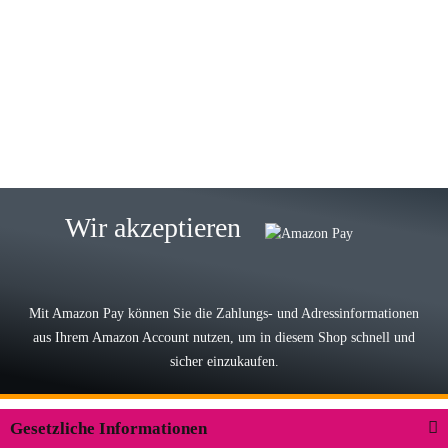
Gabriele W
Wie immer bei den Franky Produkten
eine TOP Qualität. Danke
zur Farbauswahl
15.05.2026
Björn M
Sehr ehrlicher Shop, schnelle
Wir akzeptieren
Lieferung, man kann bedenkenlos
Vorkasse leisten, Top Ware
zur Farbauswahl
Mit Amazon Pay können Sie die Zahlungs- und Adressinformationen
aus Ihrem Amazon Account nutzen, um in diesem Shop schnell und
03.05.2026
sicher einzukaufen.
Wilhelm W
Der Koffer macht einen sehr soliden
Gesetzliche Informationen
Eindruck. Die Zuverlässigkeit muss