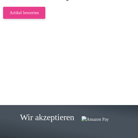
Artikel bewerten
23.05.2026
Gabriele W
Wie immer bei den Franky Produkten
eine TOP Qualität. Danke
zur Farbauswahl
15.05.2026
Björn M
Sehr ehrlicher Shop, schnelle
Wir akzeptieren
Lieferung, man kann bedenkenlos
Vorkasse leisten, Top Ware