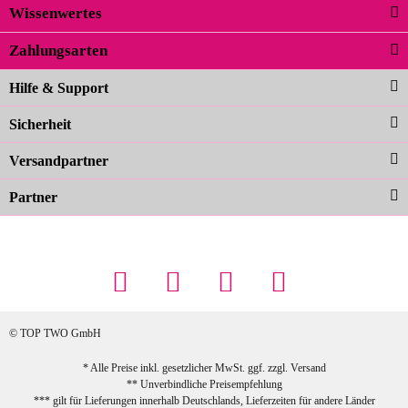
Wissenwertes
02.04.2026
Zahlungsarten
Carolina G
Noch schöner als die Fotos, die
Hilfe & Support
Farben sind großartig. Guter Preis und
Sicherheit
schnelle Lieferung. Top!
zur Farbauswahl
Versandpartner
Partner
23.02.2026
Maschowski L
... Artikel wie beschrieben, günstiger
Preis (haben auch den Vorkasse-5%-
Rabatt genutzt), schnelle Lieferung. Bin
sehr zufrieden!
© TOP TWO GmbH
zur Farbauswahl
* Alle Preise inkl. gesetzlicher MwSt. ggf. zzgl.
Versand
** Unverbindliche Preisempfehlung
03.02.2026
*** gilt für Lieferungen innerhalb Deutschlands, Lieferzeiten für andere Länder