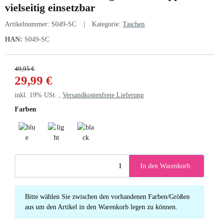
vielseitig einsetzbar
Artikelnummer:
S049-SC
Kategorie:
Taschen
HAN:
S049-SC
49,95 €
29,99 €
inkl. 19% USt. ,
Versandkostenfreie Lieferung
Farben
blue
light beige
black
In den Warenkorb
x
Bitte wählen Sie zwischen den vorhandenen Farben/Größen
aus um den Artikel in den Warenkorb legen zu können.