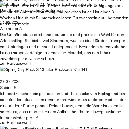
angehoben werden kann. Zudem kam er leider ein wenig angekratzt
bei mir an. Aber funktionsfähig und praktisch ist er. Hat einen 3
Wochen Urlaub mit 5 unterschiedlichen Ortswechseln gut überstanden
14.09.2025
und mitgemacht.
Alexander A
Die Umhängetasche ist eine geräumige und praktische Wahl für den
Arbeitsalltag. Sie bietet viel Stauraum, was sie ideal für den Transport
von Unterlagen und meinen Laptop macht. Besonders hervorzuheben
ist das strapazierfähige, regendichte Material, das den Inhalt
zuverlässig vor Nässe schützt.
zur Farbauswahl
29.07.2025
Sabine S
Ich besitze schon einige Taschen und Rucksäcke von Kipling und bin
so zufrieden, dass ich mir immer mal wieder ein anderes Modell oder
eine andere Farbe gönne. Reiner Luxus, denn die Ware ist eigentlich
so robust, dass man mit einem Artikel über Jahre hinweg auskäme.
Immer wieder gerne!
zur Farbauswahl