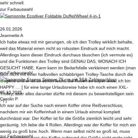
sehr schnell.
zur Farbauswahl
26.01.2026
Jeannette A
Ich habe etwas mit mir gerungen, ob ich den Trolley wirklich behalte,
weil das Material einen nicht so robusten Eindruck auf mich macht.
Allerdings kann dieser Eindruck durchaus täuschen (ich vermute es)
und die Funktionen des Trolley sind GENAU DAS, WONACH ICH
GESUCHT HABE. Kann kann im Bedarfsfalle verkleinert werden (man
zur Farbauswahl
läuft nicht mit einer halbvollen schlabbrigen Trolley-Tasche durch die
Gegend und er ist so schön leicht, die Rollen so super leise, ich bin
HAPPY .... [ für eine lange Urlaubsreise habe ich noch einen XXL-
05.10.2025
Trolley, aber alles darunter dürfte mit diesem zu bewerkstelligen sein
Carolin P
:-) ]
Ich war auf der Suche nach einem Koffer ohne Reißverschluss,
nachdem mir ein Kofferinhalt in einem Urlaub einmal komplett
durchnässt war. Der Koffer ist für die Größe ziemlich leicht und sehr
geräumig. Ich liebe die 4 Rollen. Allerdings war der Koffer für mich ein
wenig zu groß bzw. hoch. Wenn man selbst nicht so groß ist, muss
zur Farbauswahl
man beachten, dass der Koffer aufgrund der Größe nicht mehr sehr