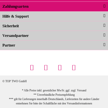
Zahlungsarten
Carolina G
Noch schöner als die Fotos, die
Hilfe & Support
Farben sind großartig. Guter Preis und
Sicherheit
schnelle Lieferung. Top!
zur Farbauswahl
Versandpartner
Partner
23.02.2026
Maschowski L
... Artikel wie beschrieben, günstiger
Preis (haben auch den Vorkasse-5%-
Rabatt genutzt), schnelle Lieferung. Bin
sehr zufrieden!
© TOP TWO GmbH
zur Farbauswahl
* Alle Preise inkl. gesetzlicher MwSt. ggf. zzgl.
Versand
** Unverbindliche Preisempfehlung
03.02.2026
*** gilt für Lieferungen innerhalb Deutschlands, Lieferzeiten für andere Länder
Sabine G
entnehmen Sie bitte der Schaltfläche mit den
Versandinformationen