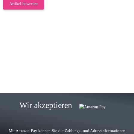
Artikel bewerten
23.05.2026
Gabriele W
Wie immer bei den Franky Produkten
eine TOP Qualität. Danke
zur Farbauswahl
15.05.2026
Björn M
Sehr ehrlicher Shop, schnelle
Wir akzeptieren
Lieferung, man kann bedenkenlos
Vorkasse leisten, Top Ware
zur Farbauswahl
Mit Amazon Pay können Sie die Zahlungs- und Adressinformationen