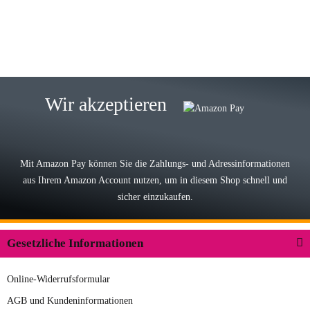
zur Farbauswahl
15.05.2026
Björn M
Sehr ehrlicher Shop, schnelle
Wir akzeptieren
Lieferung, man kann bedenkenlos
Vorkasse leisten, Top Ware
zur Farbauswahl
Mit Amazon Pay können Sie die Zahlungs- und Adressinformationen
aus Ihrem Amazon Account nutzen, um in diesem Shop schnell und
03.05.2026
sicher einzukaufen.
Wilhelm W
Der Koffer macht einen sehr soliden
Gesetzliche Informationen
Eindruck. Die Zuverlässigkeit muss
sich noch in den kommenden Jahren
Online-Widerrufsformular
herausstellen. Spannend wird es falls
zur Farbauswahl
in einigen Jahren mal ein Ersatzteil
AGB und Kundeninformationen