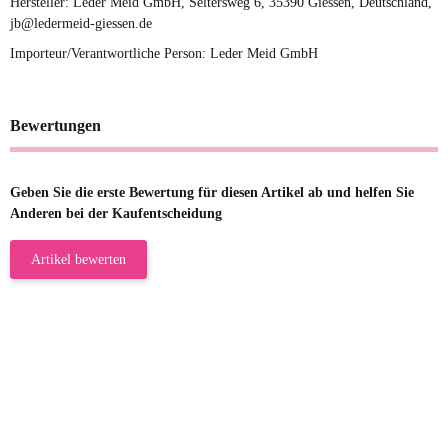
Hersteller: Leder Meid GmbH, Seltersweg 6, 35390 Giessen, Deutschland,
jb@ledermeid-giessen.de
Importeur/Verantwortliche Person: Leder Meid GmbH
Bewertungen
Geben Sie die erste Bewertung für diesen Artikel ab und helfen Sie
Anderen bei der Kaufentscheidung
Artikel bewerten
23.05.2026
Gabriele W
Wie immer bei den Franky Produkten
eine TOP Qualität. Danke