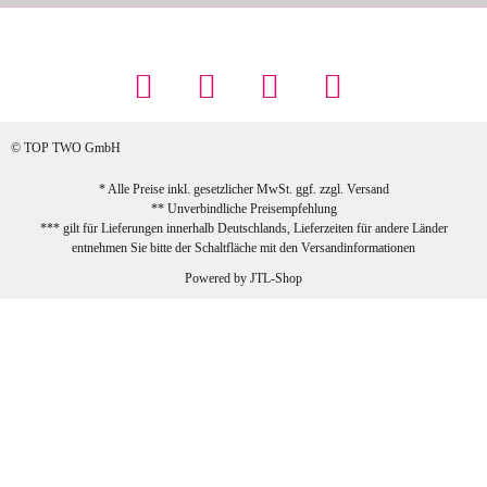
Maschowski L
... Artikel wie beschrieben, günstiger
Preis (haben auch den Vorkasse-5%-
Rabatt genutzt), schnelle Lieferung. Bin
sehr zufrieden!
© TOP TWO GmbH
zur Farbauswahl
* Alle Preise inkl. gesetzlicher MwSt. ggf. zzgl.
Versand
** Unverbindliche Preisempfehlung
03.02.2026
*** gilt für Lieferungen innerhalb Deutschlands, Lieferzeiten für andere Länder
Sabine G
entnehmen Sie bitte der Schaltfläche mit den
Versandinformationen
Sehr schöner und großer Trolley, leicht
Powered by
JTL-Shop
zu fahren und wirklich leise, allerdings
wurde er ohne Umverpackung geliefert.
Die Lieferung war sehr schnell.
zur Farbauswahl
26.01.2026
Jeannette A