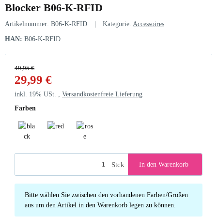
Blocker B06-K-RFID
Artikelnummer:
B06-K-RFID
Kategorie:
Accessoires
HAN:
B06-K-RFID
49,95 €
29,99 €
inkl. 19% USt. ,
Versandkostenfreie Lieferung
Farben
black
red
rose
Stck
In den Warenkorb
x
Bitte wählen Sie zwischen den vorhandenen Farben/Größen
aus um den Artikel in den Warenkorb legen zu können.