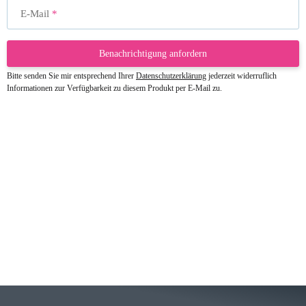
E-Mail
Benachrichtigung anfordern
Bitte senden Sie mir entsprechend Ihrer
Datenschutzerklärung
jederzeit widerruflich
Informationen zur Verfügbarkeit zu diesem Produkt per E-Mail zu.
23.05.2026
Gabriele W
Wie immer bei den Franky Produkten
eine TOP Qualität. Danke
zur Farbauswahl
15.05.2026
Björn M
Sehr ehrlicher Shop, schnelle