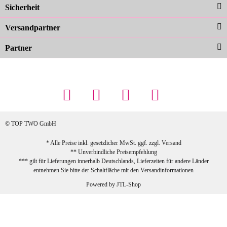
Sicherheit
schnelle Lieferung. Top!
zur Farbauswahl
Versandpartner
Partner
23.02.2026
Maschowski L
... Artikel wie beschrieben, günstiger
Preis (haben auch den Vorkasse-5%-
Rabatt genutzt), schnelle Lieferung. Bin
sehr zufrieden!
© TOP TWO GmbH
zur Farbauswahl
* Alle Preise inkl. gesetzlicher MwSt. ggf. zzgl.
Versand
** Unverbindliche Preisempfehlung
03.02.2026
*** gilt für Lieferungen innerhalb Deutschlands, Lieferzeiten für andere Länder
Sabine G
entnehmen Sie bitte der Schaltfläche mit den
Versandinformationen
Sehr schöner und großer Trolley, leicht
Powered by
JTL-Shop
zu fahren und wirklich leise, allerdings
wurde er ohne Umverpackung geliefert.
Die Lieferung war sehr schnell.