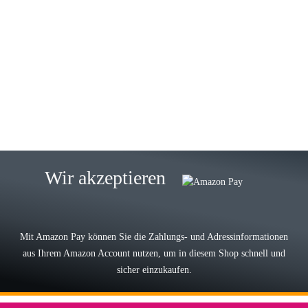
23.05.2026
Gabriele W
Wie immer bei den Franky Produkten
eine TOP Qualität. Danke
zur Farbauswahl
15.05.2026
Björn M
Sehr ehrlicher Shop, schnelle
Wir akzeptieren
Lieferung, man kann bedenkenlos
Vorkasse leisten, Top Ware
zur Farbauswahl
Mit Amazon Pay können Sie die Zahlungs- und Adressinformationen
aus Ihrem Amazon Account nutzen, um in diesem Shop schnell und
03.05.2026
sicher einzukaufen.
Wilhelm W
Der Koffer macht einen sehr soliden