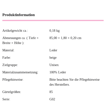
Produktinformation
Artikelgewicht ca.:
0,18
kg
Produkteigenschaft
Wert
Abmessungen ca. ( Tiefe ×
85,00 × 1,80 × 0,20 cm
Breite × Höhe ):
Material:
Leder
Farbe:
beige
Zielgruppe:
Unisex
Materialzusammensetzung:
100% Leder
Pflegehinweise:
Bitte beachten Sie die Pflegehinweise
des Herstellers.
Gürtelgrößen:
85
Serie:
G02