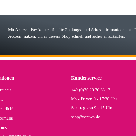
örn M
r ehrlicher Shop, schnelle Lieferung, man kann bedenkenlos Vorkasse leisten, Top 
r Farbauswahl
Mit Amazon Pay können Sie die Zahlungs- und Adressinformationen aus
Account nutzen, um in diesem Shop schnell und sicher einzukaufen.
lhelm W
 Koffer macht einen sehr soliden Eindruck. Die Zuverlässigkeit muss sich noch in
einigen Jahren mal ein Ersatzteil benötigt wird. Wird Samsonite dann noch ein zuver
r Farbauswahl
ationen
Kundenservice
reiheit
+49 (0)30 29 36 36 13
s E
Mo - Fr von 9 - 17:30 Uhr
ne
Rucksack entspricht genau unseren Anforderungen und sieht super aus. Zur Nutzung 
Samstag von 9 - 15 Uhr
en dich!
mt.
shop@toptwo.de
ormular
 Farbauswahl
 uns