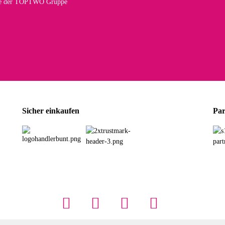
te der TOPTWO Gruppe
olina G
h schöner als die Fotos, die Farben sind großartig. Guter Preis und schnelle Lieferu
r Farbauswahl
wski L
ikel wie beschrieben, günstiger Preis (haben auch den Vorkasse-5%-Rabatt genutzt), s
Sicher einkaufen
Par
rbauswahl
G
öner und großer Trolley, leicht zu fahren und wirklich leise, allerdings wurde er o
rbauswahl