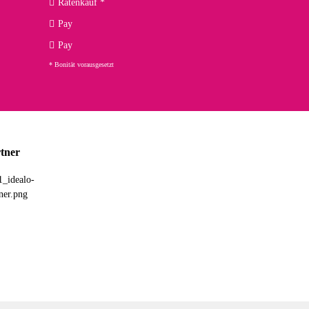
Ratenkauf *
02.04.2026
Pay
ng. Top!
Pay
* Bonität vorausgesetzt
23.02.2026
chnelle Lieferung. Bin sehr zufrieden!
tner
03.02.2026
hne Umverpackung geliefert. Die Lieferung war sehr schnell.
26.01.2026