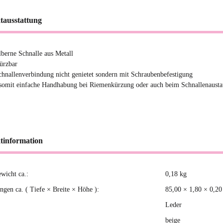
tausstattung
ilberne Schnalle aus Metall
ürzbar
chnallenverbindung nicht genietet sondern mit Schraubenbefestigung
 somit einfache Handhabung bei Riemenkürzung oder auch beim Schnallenausta
tinformation
ewicht ca.:
0,18
kg
kteigenschaft
gen ca. ( Tiefe × Breite × Höhe ):
85,00 × 1,80 × 0,2
Leder
beige