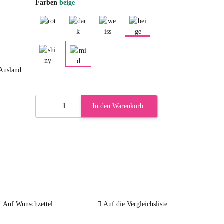
Farben
beige
rot
dark blue
weiss
beige
Ausland
shiny black
mid grey
In den Warenkorb
Auf Wunschzettel
Auf die Vergleichsliste