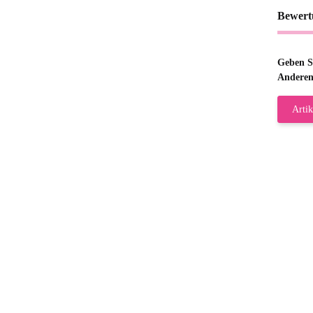
Bewert
Geben Si
Anderen
Artik
Gab
Wie
zur