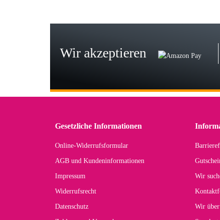
Bj
Seh
zu
Wir akzeptieren
Wi
Der
in 
zu
Gesetzliche Informationen
Inform
Online-Widerrufsformular
Barrieref
Han
AGB und Kundeninformationen
Gutschei
Der 
Impressum
Wir such
kom
Widerrufsrecht
Kontaktf
zur
Datenschutz
Wir über