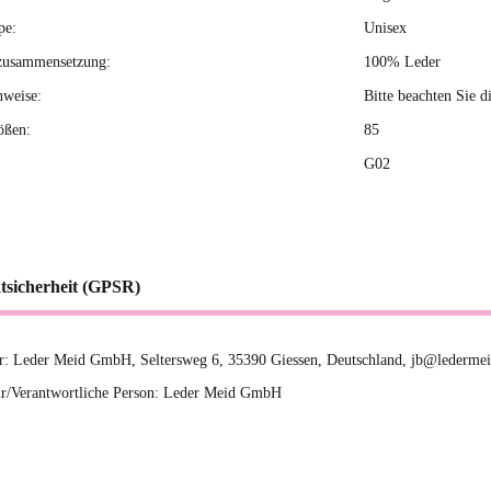
pe:
Unisex
zusammensetzung:
100% Leder
nweise:
Bitte beachten Sie d
ößen:
85
G02
tsicherheit (GPSR)
er: Leder Meid GmbH, Seltersweg 6, 35390 Giessen, Deutschland, jb@ledermei
r/Verantwortliche Person: Leder Meid GmbH