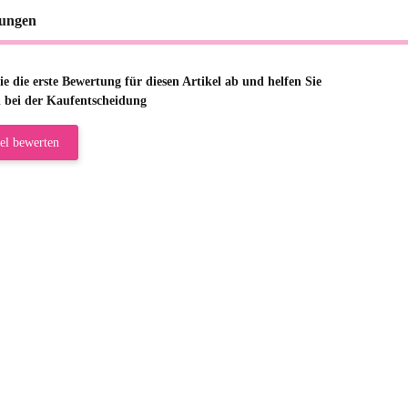
ungen
e die erste Bewertung für diesen Artikel ab und helfen Sie
 bei der Kaufentscheidung
el bewerten
riele W
 immer bei den Franky Produkten eine TOP Qualität. Danke
 Farbauswahl