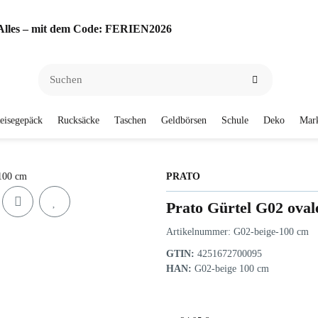
f Alles – mit dem Code: FERIEN2026
eisegepäck
Rucksäcke
Taschen
Geldbörsen
Schule
Deko
Mar
PRATO
Prato Gürtel G02 oval
Artikelnummer:
G02-beige-100 cm
GTIN:
4251672700095
HAN:
G02-beige 100 cm