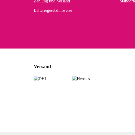
Zahlung und Versand
Standor
Batteriegesetzhinweise
Car
Noc
zu
Mascho
... Art
Versand
zur Fa
Sabine 
Sehr sch
zur Fa