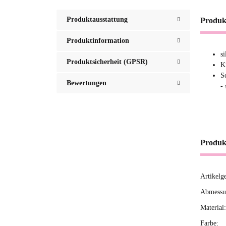
Produktausstattung
Produk
Produktinformation
s
Produktsicherheit (GPSR)
K
S
Bewertungen
-
Produk
Artikelg
Produ
Wert
Abmessun
Material:
Farbe: