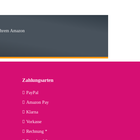
Ware
 Ihrem Amazon
03.05.2026
 den kommenden Jahren herausstellen. Spannend wird es falls
lässiger Partner sein?
Zahlungsarten
09.04.2026
PayPal
Amazon Pay
kann ich noch nicht viel sagen, da er erst noch zum Einsatz
Klarna
Vorkasse
Rechnung *