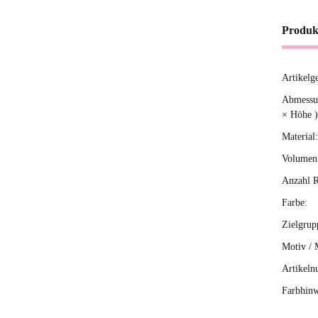
Produk
Artikelg
Produ
Wert
Abmessun
× Höhe )
Material:
Volumen 
Anzahl R
Farbe:
Zielgrup
Motiv / 
Artikeln
Farbhinw