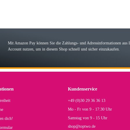
örn M
r ehrlicher Shop, schnelle Lieferung, man kann bedenkenlos Vorkasse leisten, Top 
r Farbauswahl
Mit Amazon Pay können Sie die Zahlungs- und Adressinformationen aus
Account nutzen, um in diesem Shop schnell und sicher einzukaufen.
lhelm W
 Koffer macht einen sehr soliden Eindruck. Die Zuverlässigkeit muss sich noch in
einigen Jahren mal ein Ersatzteil benötigt wird. Wird Samsonite dann noch ein zuver
r Farbauswahl
ationen
Kundenservice
reiheit
+49 (0)30 29 36 36 13
s E
Mo - Fr von 9 - 17:30 Uhr
ne
Rucksack entspricht genau unseren Anforderungen und sieht super aus. Zur Nutzung 
Samstag von 9 - 15 Uhr
en dich!
mt.
shop@toptwo.de
ormular