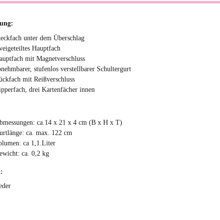
tung:
teckfach unter dem Überschlag
weigeteiltes Hauptfach
auptfach mit Magnetverschluss
bnehmbarer, stufenlos verstellbarer Schultergurt
ückfach mit Reißverschluss
ipperfach, drei Kartenfächer innen
bmessungen: ca.14 x 21 x 4 cm (B x H x T)
urtlänge: ca. max. 122 cm
olumen: ca 1,1.Liter
ewicht: ca. 0,2 kg
:
eder