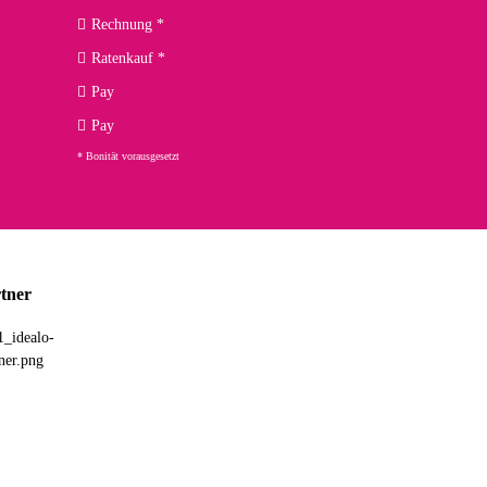
Rechnung *
Ratenkauf *
02.04.2026
Pay
ng. Top!
Pay
* Bonität vorausgesetzt
23.02.2026
chnelle Lieferung. Bin sehr zufrieden!
tner
03.02.2026
hne Umverpackung geliefert. Die Lieferung war sehr schnell.