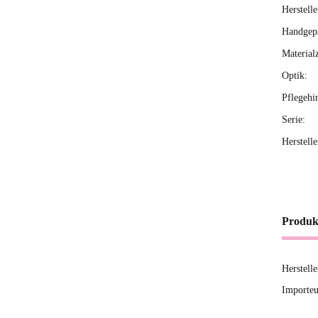
Herstelle
Handgepä
Material
Optik:
Pflegehi
Serie:
Herstell
Produk
Herstell
Importeu