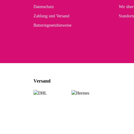
zur
Datenschutz
Wir über
Zahlung und Versand
Standor
Batteriegesetzhinweise
Car
Noc
zu
Mascho
... Art
Versand
zur Fa
Sabine 
Sehr sch
zur Fa