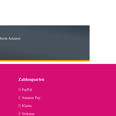
15.05.2026
Ware
 Ihrem Amazon
03.05.2026
 den kommenden Jahren herausstellen. Spannend wird es falls
lässiger Partner sein?
Zahlungsarten
09.04.2026
PayPal
Amazon Pay
kann ich noch nicht viel sagen, da er erst noch zum Einsatz
Klarna
Vorkasse