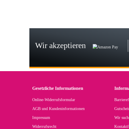
Bj
Seh
zu
Wir akzeptieren
Wi
Der
in 
zu
Gesetzliche Informationen
Inform
Online-Widerrufsformular
Barrieref
Han
AGB und Kundeninformationen
Gutschei
Der 
Impressum
Wir such
kom
Widerrufsrecht
Kontaktf