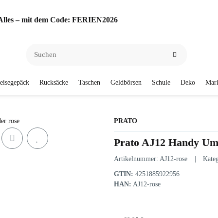
f Alles – mit dem Code: FERIEN2026
eisegepäck
Rucksäcke
Taschen
Geldbörsen
Schule
Deko
Mar
PRATO
Prato AJ12 Handy Umh
Artikelnummer:
AJ12-rose
Kate
GTIN:
4251885922956
HAN:
AJ12-rose