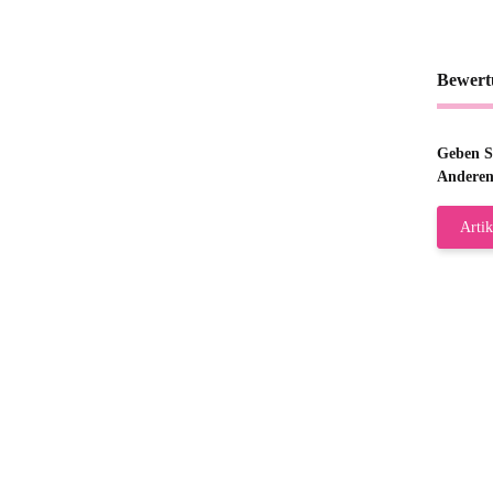
Bewert
Geben Si
Anderen
Artik
Gab
Wie
zur