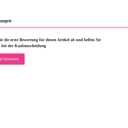
ungen
e die erste Bewertung für diesen Artikel ab und helfen Sie
 bei der Kaufentscheidung
el bewerten
riele W
 immer bei den Franky Produkten eine TOP Qualität. Danke
 Farbauswahl