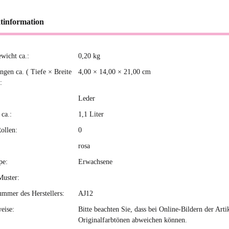
tinformation
ewicht ca.:
0,20
kg
kteigenschaft
gen ca. ( Tiefe × Breite
4,00 × 14,00 × 21,00 cm
:
Leder
ca.:
1,1 Liter
ollen:
0
rosa
pe:
Erwachsene
Muster:
ummer des Herstellers:
AJ12
eise:
Bitte beachten Sie, dass bei Online-Bildern der Ar
Originalfarbtönen abweichen können.