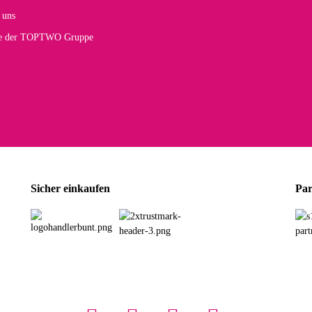
 Farbauswahl
 uns
te der TOPTWO Gruppe
olina G
h schöner als die Fotos, die Farben sind großartig. Guter Preis und schnelle Lieferu
r Farbauswahl
wski L
ikel wie beschrieben, günstiger Preis (haben auch den Vorkasse-5%-Rabatt genutzt), s
Sicher einkaufen
Par
rbauswahl
G
öner und großer Trolley, leicht zu fahren und wirklich leise, allerdings wurde er o
rbauswahl