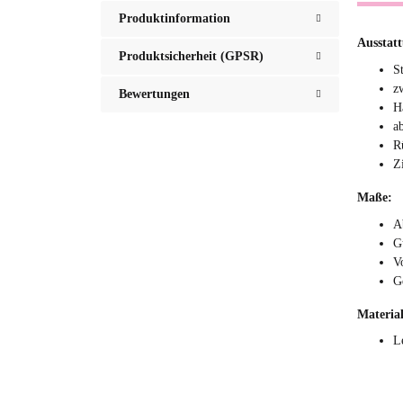
Produktinformation
Ausstat
Produktsicherheit (GPSR)
S
z
Bewertungen
H
a
R
Z
Maße:
A
G
V
G
Material
L