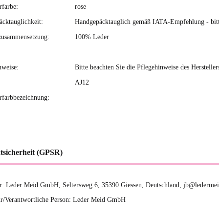
rfarbe:
rose
cktauglichkeit:
Handgepäcktauglich gemäß IATA-Empfehlung - bitte 
zusammensetzung:
100% Leder
nweise:
Bitte beachten Sie die Pflegehinweise des Hersteller
AJ12
erfarbbezeichnung:
tsicherheit (GPSR)
er: Leder Meid GmbH, Seltersweg 6, 35390 Giessen, Deutschland, jb@ledermei
r/Verantwortliche Person: Leder Meid GmbH