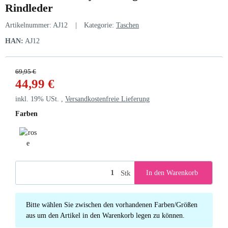
Rindleder
Artikelnummer:
AJ12
Kategorie:
Taschen
HAN:
AJ12
69,95 €
44,99 €
inkl. 19% USt. ,
Versandkostenfreie Lieferung
Farben
rose
Stk
In den Warenkorb
x
Bitte wählen Sie zwischen den vorhandenen Farben/Größen
aus um den Artikel in den Warenkorb legen zu können.