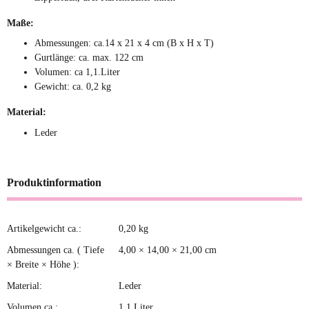
Maße:
Abmessungen: ca.14 x 21 x 4 cm (B x H x T)
Gurtlänge: ca. max. 122 cm
Volumen: ca 1,1.Liter
Gewicht: ca. 0,2 kg
Material:
Leder
Produktinformation
Artikelgewicht ca.:
0,20
kg
Produkteigenschaft
Wert
Abmessungen ca. ( Tiefe
4,00 × 14,00 × 21,00 cm
× Breite × Höhe ):
Material:
Leder
Volumen ca.:
1,1 Liter