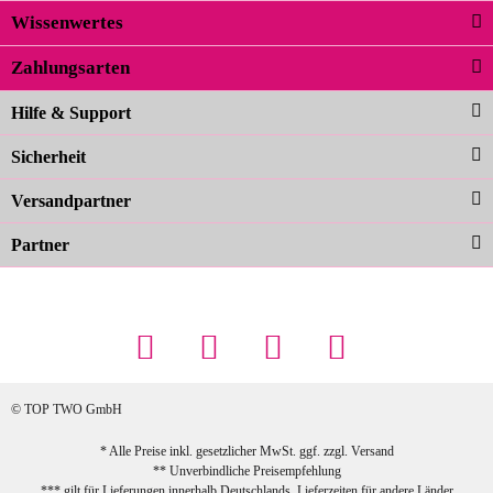
Wissenwertes
02.04.2026
Zahlungsarten
Carolina G
Noch schöner als die Fotos, die
Hilfe & Support
Farben sind großartig. Guter Preis und
Sicherheit
schnelle Lieferung. Top!
zur Farbauswahl
Versandpartner
Partner
23.02.2026
Maschowski L
... Artikel wie beschrieben, günstiger
Preis (haben auch den Vorkasse-5%-
Rabatt genutzt), schnelle Lieferung. Bin
sehr zufrieden!
© TOP TWO GmbH
zur Farbauswahl
* Alle Preise inkl. gesetzlicher MwSt. ggf. zzgl.
Versand
** Unverbindliche Preisempfehlung
03.02.2026
*** gilt für Lieferungen innerhalb Deutschlands, Lieferzeiten für andere Länder