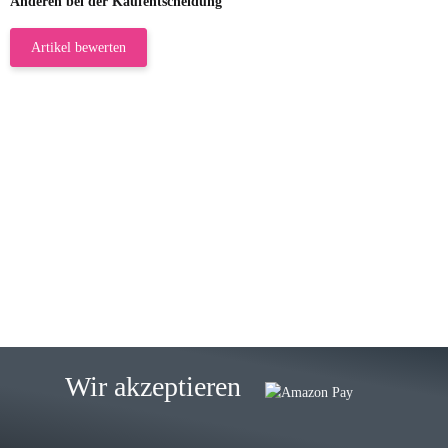
Anderen bei der Kaufentscheidung
Artikel bewerten
23.05.2026
Gabriele W
Wie immer bei den Franky Produkten
eine TOP Qualität. Danke
zur Farbauswahl
15.05.2026
Björn M
Sehr ehrlicher Shop, schnelle
Wir akzeptieren
Lieferung, man kann bedenkenlos
Vorkasse leisten, Top Ware