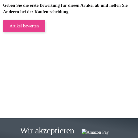
Geben Sie die erste Bewertung für diesen Artikel ab und helfen Sie
Anderen bei der Kaufentscheidung
Artikel bewerten
23.05.2026
Gabriele W
Wie immer bei den Franky Produkten
eine TOP Qualität. Danke
zur Farbauswahl
15.05.2026
Björn M
Sehr ehrlicher Shop, schnelle
Wir akzeptieren
Lieferung, man kann bedenkenlos