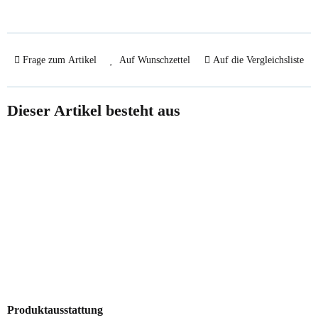
Frage zum Artikel
Auf Wunschzettel
Auf die Vergleichsliste
Dieser Artikel besteht aus
Sale 0%
1x
Noor Living Floral
Home rustikale Küchendeko
Produktausstattung