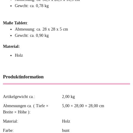
Gewcht: ca. 0,78 kg
Auf Lager
Maße Tablett
:
Abmessung: ca. 28 x 28 x 5 cm
Gewcht: ca. 0,90 kg
Material:
Holz
1x
Noor Living Floral
Home rustikales Tablett
Produktinformation
Sofort verfügbar
Lieferzeit:
2 - 4 Tage
(DE -
Ausland abweichend)
Artikelgewicht ca.:
2,00
kg
Produkteigenschaft
Wert
16,99 €
*
Abmessungen ca. ( Tiefe ×
5,00 × 28,00 × 28,00 cm
Breite × Höhe ):
Material:
Holz
Farbe:
bunt