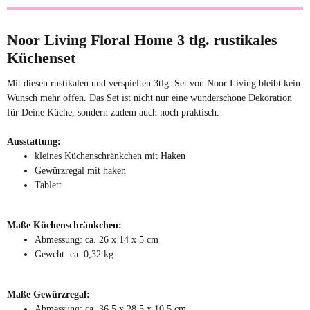
Sofort verfügbar
Lieferzeit:
2 - 4 Tage
(DE -
Ausland abweichend)
Noor Living Floral Home 3 tlg. rustikales
12,99 €
*
12,99 €
Küchenset
Mit diesen rustikalen und verspielten 3tlg. Set von Noor Living bleibt kein
Auf Lager
Wunsch mehr offen. Das Set ist nicht nur eine wunderschöne Dekoration
für Deine Küche, sondern zudem auch noch praktisch.
Ausstattung:
kleines Küchenschränkchen mit Haken
Gewürzregal mit haken
Tablett
1x
Noor Living Floral
Maße Küchenschränkchen:
Home rustikales
Abmessung: ca. 26 x 14 x 5 cm
Gewürzregal
Gewcht: ca. 0,32 kg
Sofort verfügbar
Lieferzeit:
2 - 4 Tage
(DE -
Ausland abweichend)
Maße Gewürzregal:
19,99 €
*
Abmessung: ca. 36,5 x 28,5 x 10,5 cm