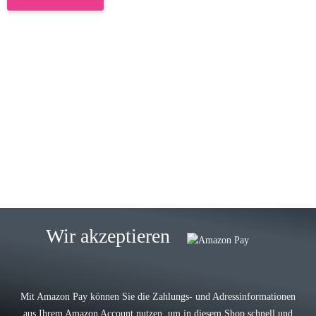
23.05.2026
Gabriele W
Wie immer bei den Franky Produkten
eine TOP Qualität. Danke
zur Farbauswahl
15.05.2026
Björn M
Sehr ehrlicher Shop, schnelle
Wir akzeptieren
Lieferung, man kann bedenkenlos
Vorkasse leisten, Top Ware
zur Farbauswahl
Mit Amazon Pay können Sie die Zahlungs- und Adressinformationen
aus Ihrem Amazon Account nutzen, um in diesem Shop schnell und