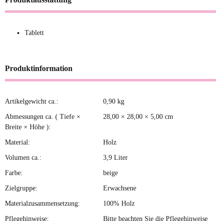
Tablett
Produktinformation
Artikelgewicht ca.:
0,90
kg
Produkteigenschaft
Wert
Abmessungen ca. ( Tiefe ×
28,00 × 28,00 × 5,00 cm
Breite × Höhe ):
Material:
Holz
Volumen ca.:
3,9 Liter
Farbe:
beige
Zielgruppe:
Erwachsene
Materialzusammensetzung:
100% Holz
Pflegehinweise:
Bitte beachten Sie die Pflegehinweise