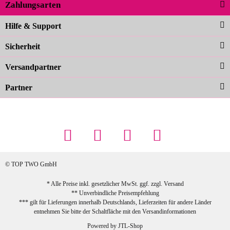
Zahlungsarten
Carolina G
Noch schöner als die Fotos, die
Hilfe & Support
Farben sind großartig. Guter Preis und
Sicherheit
schnelle Lieferung. Top!
zur Farbauswahl
Versandpartner
Partner
23.02.2026
Maschowski L
... Artikel wie beschrieben, günstiger
Preis (haben auch den Vorkasse-5%-
Rabatt genutzt), schnelle Lieferung. Bin
sehr zufrieden!
© TOP TWO GmbH
zur Farbauswahl
* Alle Preise inkl. gesetzlicher MwSt. ggf. zzgl.
Versand
** Unverbindliche Preisempfehlung
03.02.2026
*** gilt für Lieferungen innerhalb Deutschlands, Lieferzeiten für andere Länder
Sabine G
entnehmen Sie bitte der Schaltfläche mit den
Versandinformationen
Sehr schöner und großer Trolley, leicht
Powered by
JTL-Shop