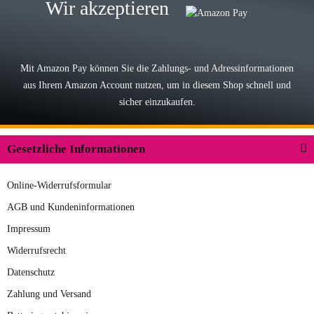
Wir akzeptieren
Lieferung, man kann bedenkenlos
Vorkasse leisten, Top Ware
zur Farbauswahl
Mit Amazon Pay können Sie die Zahlungs- und Adressinformationen
aus Ihrem Amazon Account nutzen, um in diesem Shop schnell und
03.05.2026
sicher einzukaufen.
Wilhelm W
Der Koffer macht einen sehr soliden
Gesetzliche Informationen
Eindruck. Die Zuverlässigkeit muss
sich noch in den kommenden Jahren
Online-Widerrufsformular
herausstellen. Spannend wird es falls
zur Farbauswahl
in einigen Jahren mal ein Ersatzteil
AGB und Kundeninformationen
benötigt wird. Wird Samsonite dann
Impressum
09.04.2026
noch ein zuverlässiger Partner sein?
Widerrufsrecht
Hans E
Datenschutz
Der Rucksack entspricht genau
Zahlung und Versand
unseren Anforderungen und sieht