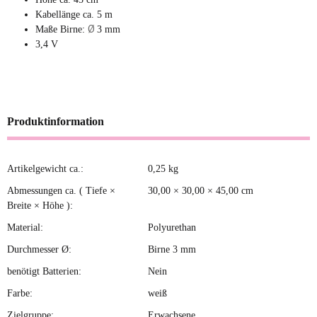
Kabellänge ca. 5 m
Ø
Maße Birne:
3 mm
3,4 V
Produktinformation
Artikelgewicht ca.:
0,25
kg
Produkteigenschaft
Wert
Abmessungen ca. ( Tiefe ×
30,00 × 30,00 × 45,00 cm
Breite × Höhe ):
Material:
Polyurethan
Durchmesser Ø:
Birne 3 mm
benötigt Batterien:
Nein
Farbe:
weiß
Zielgruppe:
Erwachsene