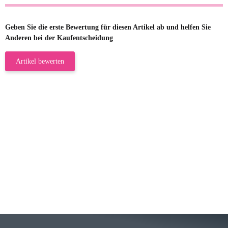
Geben Sie die erste Bewertung für diesen Artikel ab und helfen Sie
Anderen bei der Kaufentscheidung
Artikel bewerten
23.05.2026
Gabriele W
Wie immer bei den Franky Produkten
eine TOP Qualität. Danke
zur Farbauswahl
15.05.2026
Björn M
Sehr ehrlicher Shop, schnelle