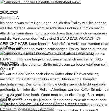
26.01.2026
Jeannette A
Ich habe etwas mit mir gerungen, ob ich den Trolley wirklich behalte,
weil das Material einen nicht so robusten Eindruck auf mich macht.
Allerdings kann dieser Eindruck durchaus täuschen (ich vermute es)
und die Funktionen des Trolley sind GENAU DAS, WONACH ICH
GESUCHT HABE. Kann kann im Bedarfsfalle verkleinert werden (man
zur Farbauswahl
läuft nicht mit einer halbvollen schlabbrigen Trolley-Tasche durch die
Gegend und er ist so schön leicht, die Rollen so super leise, ich bin
HAPPY .... [ für eine lange Urlaubsreise habe ich noch einen XXL-
05.10.2025
Trolley, aber alles darunter dürfte mit diesem zu bewerkstelligen sein
Carolin P
:-) ]
Ich war auf der Suche nach einem Koffer ohne Reißverschluss,
nachdem mir ein Kofferinhalt in einem Urlaub einmal komplett
durchnässt war. Der Koffer ist für die Größe ziemlich leicht und sehr
geräumig. Ich liebe die 4 Rollen. Allerdings war der Koffer für mich ein
wenig zu groß bzw. hoch. Wenn man selbst nicht so groß ist, muss
zur Farbauswahl
man beachten, dass der Koffer aufgrund der Größe nicht mehr sehr
angehoben werden kann. Zudem kam er leider ein wenig angekratzt
bei mir an. Aber funktionsfähig und praktisch ist er. Hat einen 3