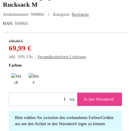
Rucksack M
Artikelnummer:
N09004
Kategorie:
Rucksäcke
HAN:
N09004
109,00 €
69,99 €
inkl. 19% USt. ,
Versandkostenfreie Lieferung
Farben
black
blue
Stk
In den Warenkorb
x
Bitte wählen Sie zwischen den vorhandenen Farben/Größen
aus um den Artikel in den Warenkorb legen zu können.