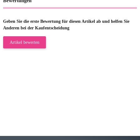
Bewertungen
Geben Sie die erste Bewertung für diesen Artikel ab und helfen Sie
Anderen bei der Kaufentscheidung
Artikel bewerten
23.05.2026
Gabriele W
Wie immer bei den Franky Produkten
eine TOP Qualität. Danke
zur Farbauswahl
15.05.2026
Björn M