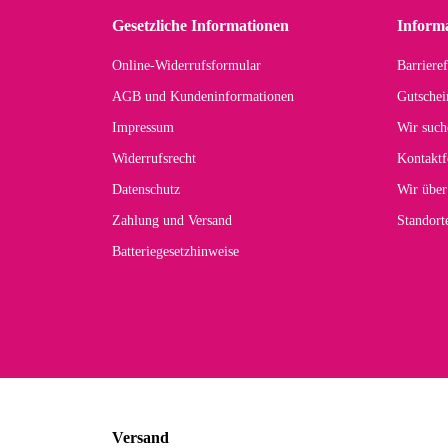
zu
Gesetzliche Informationen
Inform
Online-Widerrufsformular
Barrieref
Han
AGB und Kundeninformationen
Gutschei
Der 
Impressum
Wir such
kom
Widerrufsrecht
Kontaktf
zur
Datenschutz
Wir über
Zahlung und Versand
Standor
Batteriegesetzhinweise
Car
Noc
zu
Mascho
... Art
Versand