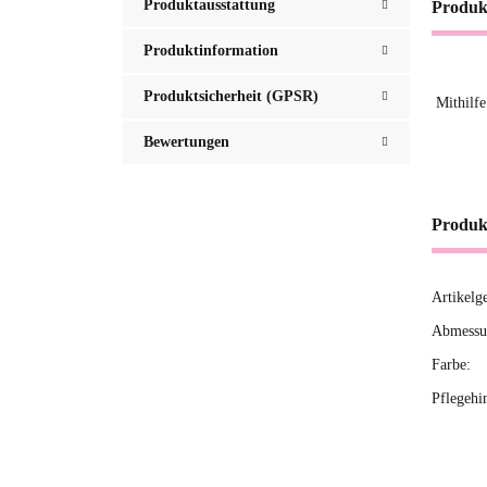
Produktausstattung
Produk
Produktinformation
Produktsicherheit (GPSR)
Mithilfe
Bewertungen
Produk
Artikelg
Produ
Wert
Abmessun
Farbe:
Pflegehi