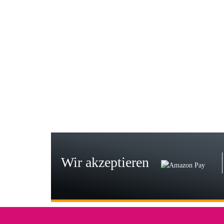
Gab
Wie
zur
Bj
Seh
zu
Wir akzeptieren
Wi
Der
in 