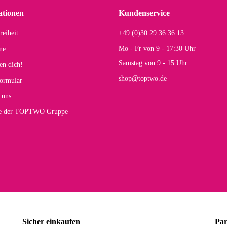
r Farbauswahl
ationen
Kundenservice
reiheit
+49 (0)30 29 36 36 13
s E
Mo - Fr von 9 - 17:30 Uhr
ne
Rucksack entspricht genau unseren Anforderungen und sieht super aus. Zur Nutzung 
Samstag von 9 - 15 Uhr
en dich!
mt.
shop@toptwo.de
ormular
 Farbauswahl
 uns
te der TOPTWO Gruppe
olina G
h schöner als die Fotos, die Farben sind großartig. Guter Preis und schnelle Lieferu
r Farbauswahl
wski L
ikel wie beschrieben, günstiger Preis (haben auch den Vorkasse-5%-Rabatt genutzt), s
Sicher einkaufen
Par