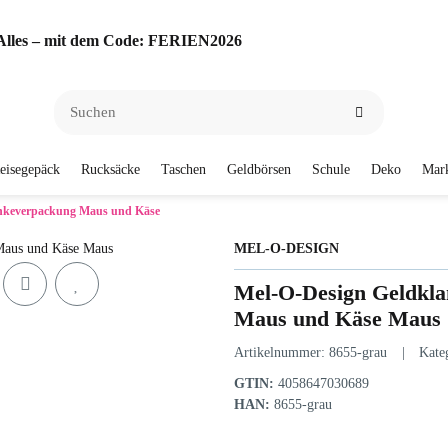
f Alles – mit dem Code: FERIEN2026
eisegepäck
Rucksäcke
Taschen
Geldbörsen
Schule
Deko
Mar
nkeverpackung Maus und Käse
MEL-O-DESIGN
Mel-O-Design Geldkl
Maus und Käse Maus
Artikelnummer:
8655-grau
Kate
GTIN:
4058647030689
HAN:
8655-grau