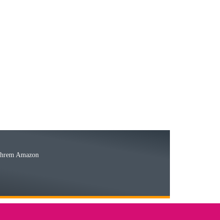
23.05.2026
15.05.2026
Ware
 Ihrem Amazon
03.05.2026
 den kommenden Jahren herausstellen. Spannend wird es falls
lässiger Partner sein?