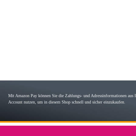
riele W
 immer bei den Franky Produkten eine TOP Qualität. Danke
 Farbauswahl
örn M
r ehrlicher Shop, schnelle Lieferung, man kann bedenkenlos Vorkasse leisten, Top 
r Farbauswahl
Mit Amazon Pay können Sie die Zahlungs- und Adressinformationen aus
Account nutzen, um in diesem Shop schnell und sicher einzukaufen.
lhelm W
 Koffer macht einen sehr soliden Eindruck. Die Zuverlässigkeit muss sich noch in
einigen Jahren mal ein Ersatzteil benötigt wird. Wird Samsonite dann noch ein zuver