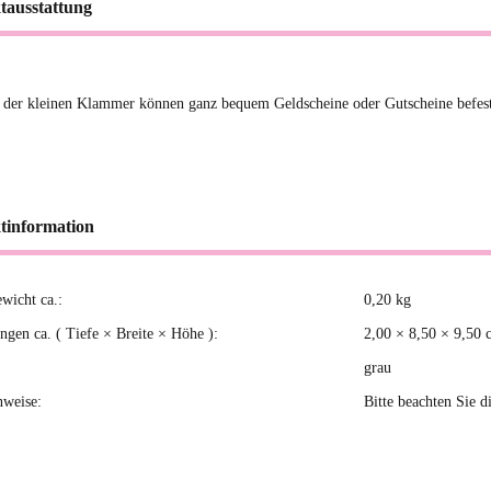
tausstattung
 der kleinen Klammer können ganz bequem Geldscheine oder Gutscheine befest
tinformation
ewicht ca.:
0,20
kg
kteigenschaft
gen ca. ( Tiefe × Breite × Höhe ):
2,00 × 8,50 × 9,50 
grau
nweise:
Bitte beachten Sie d