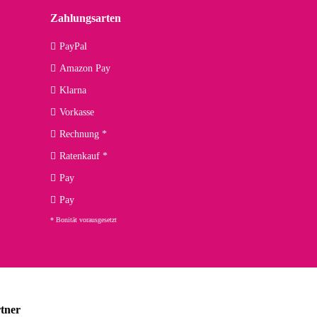
Zahlungsarten
09.04.2026
PayPal
Amazon Pay
kann ich noch nicht viel sagen, da er erst noch zum Einsatz
Klarna
Vorkasse
Rechnung *
Ratenkauf *
02.04.2026
Pay
ng. Top!
Pay
* Bonität vorausgesetzt
23.02.2026
chnelle Lieferung. Bin sehr zufrieden!
tner