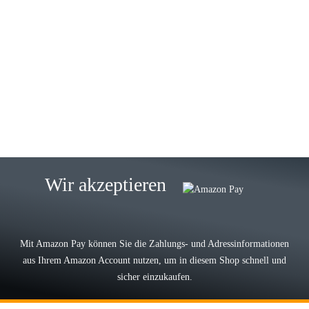
23.05.2026
Gabriele W
Wie immer bei den Franky Produkten
eine TOP Qualität. Danke
zur Farbauswahl
15.05.2026
Björn M
Sehr ehrlicher Shop, schnelle
Wir akzeptieren
Lieferung, man kann bedenkenlos
Vorkasse leisten, Top Ware
zur Farbauswahl
Mit Amazon Pay können Sie die Zahlungs- und Adressinformationen
aus Ihrem Amazon Account nutzen, um in diesem Shop schnell und
03.05.2026
sicher einzukaufen.
Wilhelm W
Der Koffer macht einen sehr soliden