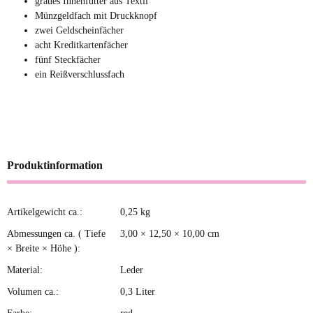
graues Innenfutter aus Textil
Münzgeldfach mit Druckknopf
zwei Geldscheinfächer
acht Kreditkartenfächer
fünf Steckfächer
ein Reißverschlussfach
Produktinformation
Artikelgewicht ca.:
0,25
kg
Produkteigenschaft
Wert
Abmessungen ca. ( Tiefe
3,00 × 12,50 × 10,00 cm
× Breite × Höhe ):
Material:
Leder
Volumen ca.:
0,3 Liter