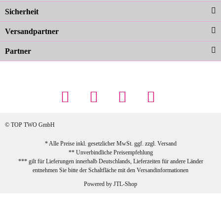
Sicherheit
schnelle Lieferung. Top!
zur Farbauswahl
Versandpartner
Partner
23.02.2026
Maschowski L
... Artikel wie beschrieben, günstiger
Preis (haben auch den Vorkasse-5%-
Rabatt genutzt), schnelle Lieferung. Bin
sehr zufrieden!
© TOP TWO GmbH
zur Farbauswahl
* Alle Preise inkl. gesetzlicher MwSt. ggf. zzgl.
Versand
** Unverbindliche Preisempfehlung
03.02.2026
*** gilt für Lieferungen innerhalb Deutschlands, Lieferzeiten für andere Länder
Sabine G
entnehmen Sie bitte der Schaltfläche mit den
Versandinformationen
Sehr schöner und großer Trolley, leicht
Powered by
JTL-Shop
zu fahren und wirklich leise, allerdings
wurde er ohne Umverpackung geliefert.