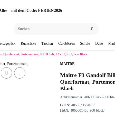
f Alles – mit dem Code: FERIEN2026
eisegepäck
Rucksäcke
Taschen
Geldbörsen
Schule
Deko
Mar
e, Querformat, Portemonnaie, RFID Safe, 12 x 10,3 x 2,5 cm Black
MAITRE
Maitre F3 Gandolf Bil
Querformat, Portemonn
Black
Artikelnummer:
4060001465-900 bla
GTIN:
4053533584017
HAN:
4060001465-900 black