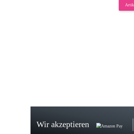
Artik
Gab
Wie
zur
Bj
Seh
zu
Wir akzeptieren