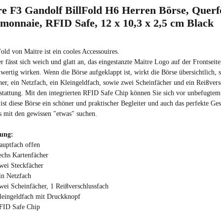
e F3 Gandolf BillFold H6 Herren Börse, Querf
monnaie, RFID Safe, 12 x 10,3 x 2,5 cm Black
old von Maitre ist ein cooles Accessouires.
 fässt sich weich und glatt an, das eingestanzte Maitre Logo auf der Frontseite,
wertig wirken. Wenn die Börse aufgeklappt ist, wirkt die Börse übersichtlich, 
her, ein Netzfach, ein Kleingeldfach, sowie zwei Scheinfächer und ein Reißver
stattung. Mit den integrierten RFID Safe Chip können Sie sich vor unbefugtem
st diese Börse ein schöner und praktischer Begleiter und auch das perfekte Ges
es mit den gewissen "etwas" suchen.
tung:
auptfach offen
echs Kartenfächer
wei Steckfächer
in Netzfach
wei Scheinfächer, 1 Reißverschlussfach
leingeldfach mit Druckknopf
FID Safe Chip