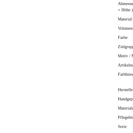
Abmessun
× Höhe )
Material:
Volumen 
Farbe:
Zielgrup
Motiv / 
Artikeln
Farbhinw
Herstelle
Handgepä
Material
Pflegehi
Serie: