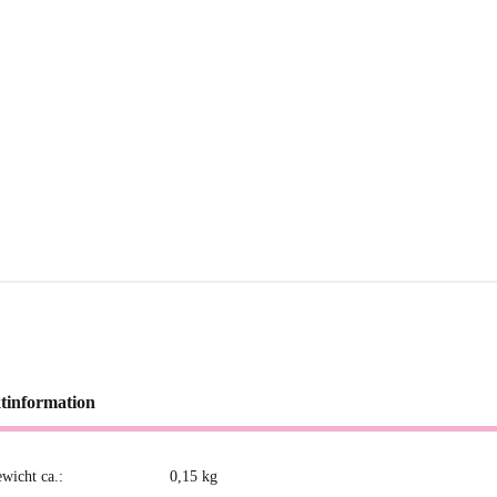
tinformation
ewicht ca.:
0,15
kg
kteigenschaft