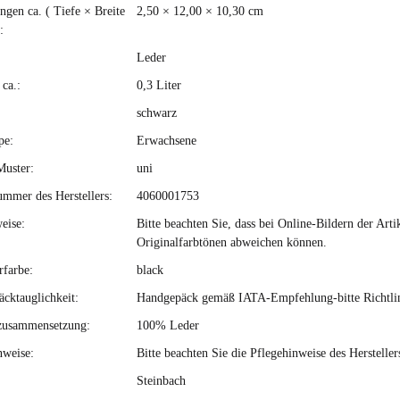
gen ca. ( Tiefe × Breite
2,50 × 12,00 × 10,30 cm
:
Leder
ca.:
0,3 Liter
schwarz
pe:
Erwachsene
Muster:
uni
ummer des Herstellers:
4060001753
eise:
Bitte beachten Sie, dass bei Online-Bildern der Ar
Originalfarbtönen abweichen können.
rfarbe:
black
cktauglichkeit:
Handgepäck gemäß IATA-Empfehlung-bitte Richtlini
zusammensetzung:
100% Leder
nweise:
Bitte beachten Sie die Pflegehinweise des Hersteller
Steinbach