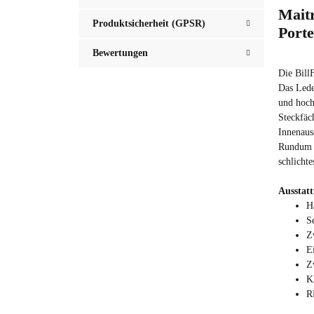
Maitr
Produktsicherheit (GPSR)
Porte
Bewertungen
Die BillF
Das Leder
und hoch
Steckfäc
Innenaus
Rundum i
schlicht
Ausstat
H
S
Z
E
Z
K
R