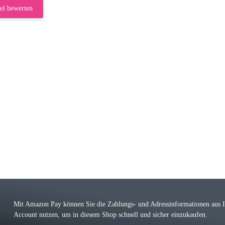
el bewerten
riele W
 immer bei den Franky Produkten eine TOP Qualität. Danke
 Farbauswahl
örn M
r ehrlicher Shop, schnelle Lieferung, man kann bedenkenlos Vorkasse leisten, Top 
r Farbauswahl
Mit Amazon Pay können Sie die Zahlungs- und Adressinformationen aus
Account nutzen, um in diesem Shop schnell und sicher einzukaufen.