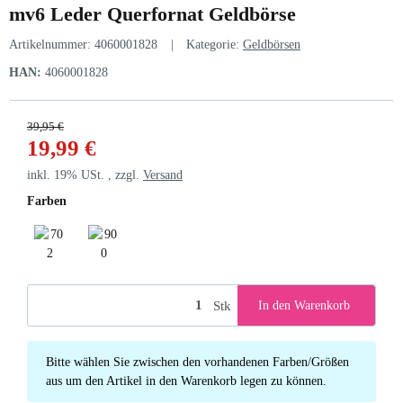
mv6 Leder Querfornat Geldbörse
Artikelnummer:
4060001828
Kategorie:
Geldbörsen
HAN:
4060001828
39,95 €
19,99 €
inkl. 19% USt. , zzgl.
Versand
Farben
702 darkbrown
900 black
Stk
In den Warenkorb
x
Bitte wählen Sie zwischen den vorhandenen Farben/Größen
aus um den Artikel in den Warenkorb legen zu können.