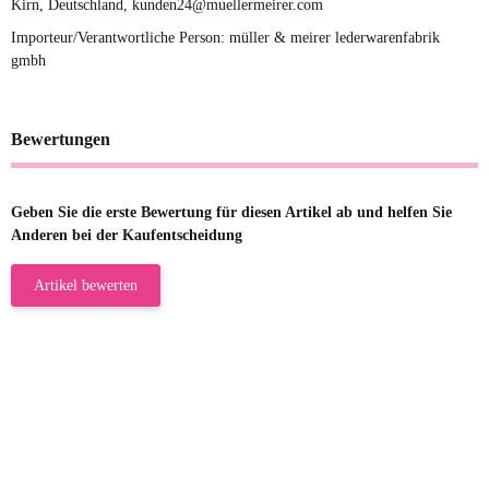
Kirn, Deutschland, kunden24@muellermeirer.com
Importeur/Verantwortliche Person: müller & meirer lederwarenfabrik
gmbh
Bewertungen
Geben Sie die erste Bewertung für diesen Artikel ab und helfen Sie
Anderen bei der Kaufentscheidung
Artikel bewerten
23.05.2026
Gabriele W
Wie immer bei den Franky Produkten
eine TOP Qualität. Danke