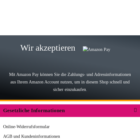
zur Farbauswahl
15.05.2026
Björn M
Sehr ehrlicher Shop, schnelle
Wir akzeptieren
Lieferung, man kann bedenkenlos
Vorkasse leisten, Top Ware
zur Farbauswahl
Mit Amazon Pay können Sie die Zahlungs- und Adressinformationen
aus Ihrem Amazon Account nutzen, um in diesem Shop schnell und
03.05.2026
sicher einzukaufen.
Wilhelm W
Der Koffer macht einen sehr soliden
Gesetzliche Informationen
Eindruck. Die Zuverlässigkeit muss
sich noch in den kommenden Jahren
Online-Widerrufsformular
herausstellen. Spannend wird es falls
zur Farbauswahl
in einigen Jahren mal ein Ersatzteil
AGB und Kundeninformationen