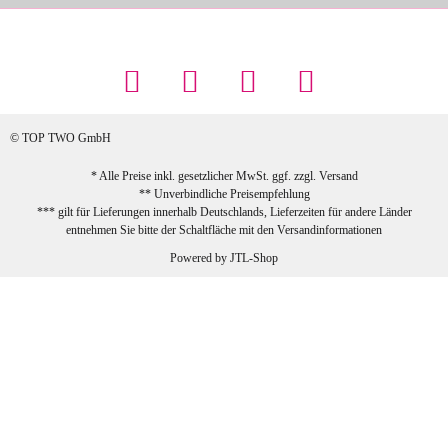
Maschowski L
... Artikel wie beschrieben, günstiger
Preis (haben auch den Vorkasse-5%-
Rabatt genutzt), schnelle Lieferung. Bin
sehr zufrieden!
© TOP TWO GmbH
zur Farbauswahl
* Alle Preise inkl. gesetzlicher MwSt. ggf. zzgl.
Versand
** Unverbindliche Preisempfehlung
03.02.2026
*** gilt für Lieferungen innerhalb Deutschlands, Lieferzeiten für andere Länder
Sabine G
entnehmen Sie bitte der Schaltfläche mit den
Versandinformationen
Sehr schöner und großer Trolley, leicht
Powered by
JTL-Shop
zu fahren und wirklich leise, allerdings
wurde er ohne Umverpackung geliefert.
Die Lieferung war sehr schnell.
zur Farbauswahl
26.01.2026
Jeannette A