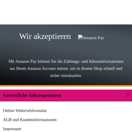
15.05.2026
Björn M
Sehr ehrlicher Shop, schnelle
Wir akzeptieren
Lieferung, man kann bedenkenlos
Vorkasse leisten, Top Ware
zur Farbauswahl
Mit Amazon Pay können Sie die Zahlungs- und Adressinformationen
aus Ihrem Amazon Account nutzen, um in diesem Shop schnell und
03.05.2026
sicher einzukaufen.
Wilhelm W
Der Koffer macht einen sehr soliden
Gesetzliche Informationen
Eindruck. Die Zuverlässigkeit muss
sich noch in den kommenden Jahren
Online-Widerrufsformular
herausstellen. Spannend wird es falls
zur Farbauswahl
in einigen Jahren mal ein Ersatzteil
AGB und Kundeninformationen
benötigt wird. Wird Samsonite dann
Impressum