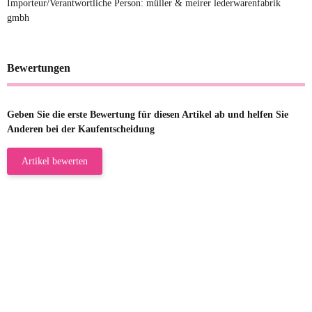
Importeur/Verantwortliche Person: müller & meirer lederwarenfabrik
gmbh
Bewertungen
Geben Sie die erste Bewertung für diesen Artikel ab und helfen Sie
Anderen bei der Kaufentscheidung
Artikel bewerten
23.05.2026
Gabriele W
Wie immer bei den Franky Produkten
eine TOP Qualität. Danke
zur Farbauswahl