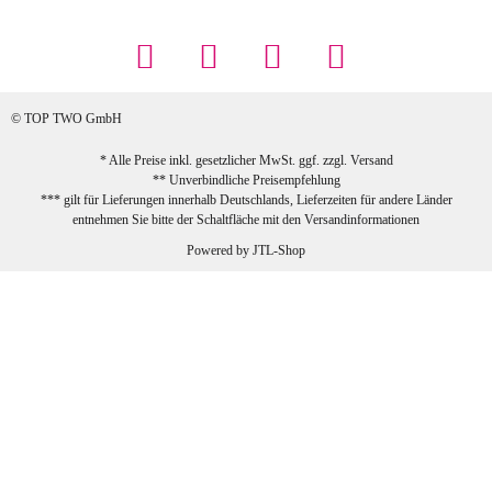
... Artikel wie beschrieben, günstiger
Preis (haben auch den Vorkasse-5%-
Rabatt genutzt), schnelle Lieferung. Bin
sehr zufrieden!
© TOP TWO GmbH
zur Farbauswahl
* Alle Preise inkl. gesetzlicher MwSt. ggf. zzgl.
Versand
** Unverbindliche Preisempfehlung
03.02.2026
*** gilt für Lieferungen innerhalb Deutschlands, Lieferzeiten für andere Länder
Sabine G
entnehmen Sie bitte der Schaltfläche mit den
Versandinformationen
Sehr schöner und großer Trolley, leicht
Powered by
JTL-Shop
zu fahren und wirklich leise, allerdings
wurde er ohne Umverpackung geliefert.
Die Lieferung war sehr schnell.
zur Farbauswahl
26.01.2026
Jeannette A
Ich habe etwas mit mir gerungen, ob ich den