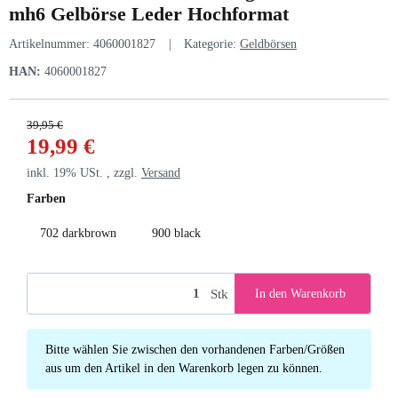
mh6 Gelbörse Leder Hochformat
Artikelnummer:
4060001827
Kategorie:
Geldbörsen
HAN:
4060001827
39,95 €
19,99 €
inkl. 19% USt. , zzgl.
Versand
Farben
702 darkbrown
900 black
702 darkbrown
900 black
Stk
In den Warenkorb
x
Bitte wählen Sie zwischen den vorhandenen Farben/Größen
aus um den Artikel in den Warenkorb legen zu können.