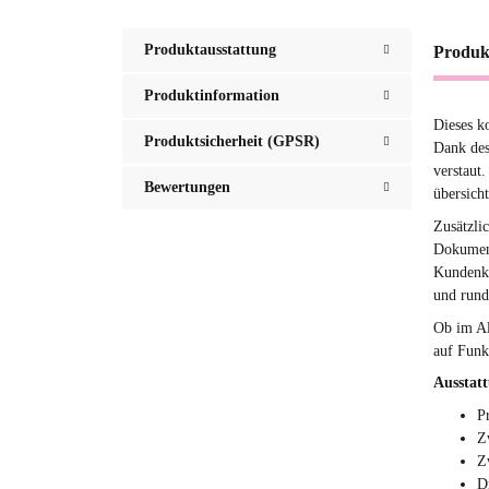
Produktausstattung
Produk
Produktinformation
Dieses k
Produktsicherheit (GPSR)
Dank des
verstaut
Bewertungen
übersicht
Zusätzli
Dokument
Kundenka
und runde
Ob im Al
auf Funk
Ausstat
P
Z
Z
D