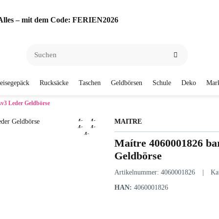
f Alles – mit dem Code: FERIEN2026
eisegepäck
Rucksäcke
Taschen
Geldbörsen
Schule
Deko
Mar
 sv3 Leder Geldbörse
MAITRE
Maítre 4060001826 bar
Geldbörse
Artikelnummer:
4060001826
Ka
HAN:
4060001826