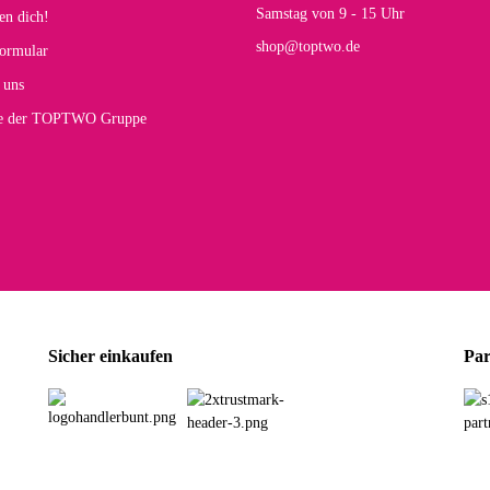
Rucksack entspricht genau unseren Anforderungen und sieht super aus. Zur Nutzung 
Samstag von 9 - 15 Uhr
en dich!
mt.
shop@toptwo.de
ormular
 Farbauswahl
 uns
te der TOPTWO Gruppe
olina G
h schöner als die Fotos, die Farben sind großartig. Guter Preis und schnelle Lieferu
r Farbauswahl
wski L
ikel wie beschrieben, günstiger Preis (haben auch den Vorkasse-5%-Rabatt genutzt), s
Sicher einkaufen
Par
rbauswahl
G
öner und großer Trolley, leicht zu fahren und wirklich leise, allerdings wurde er o