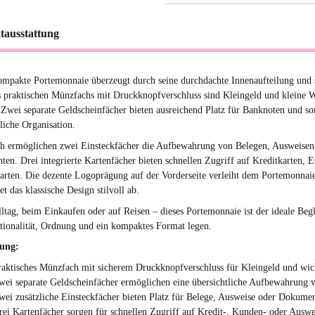
tausstattung
ompakte Portemonnaie überzeugt durch seine durchdachte Innenaufteilung und s
 praktischen Münzfachs mit Druckknopfverschluss sind Kleingeld und kleine W
. Zwei separate Geldscheinfächer bieten ausreichend Platz für Banknoten und so
liche Organisation.
ch ermöglichen zwei Einsteckfächer die Aufbewahrung von Belegen, Ausweisen
en. Drei integrierte Kartenfächer bieten schnellen Zugriff auf Kreditkarten, 
rten. Die dezente Logoprägung auf der Vorderseite verleiht dem Portemonnaie
t das klassische Design stilvoll ab.
ltag, beim Einkaufen oder auf Reisen – dieses Portemonnaie ist der ideale Begle
tionalität, Ordnung und ein kompaktes Format legen.
tung:
raktisches Münzfach mit sicherem Druckknopfverschluss für Kleingeld und wich
wei separate Geldscheinfächer ermöglichen eine übersichtliche Aufbewahrung
wei zusätzliche Einsteckfächer bieten Platz für Belege, Ausweise oder Dokume
rei Kartenfächer sorgen für schnellen Zugriff auf Kredit-, Kunden- oder Auswe