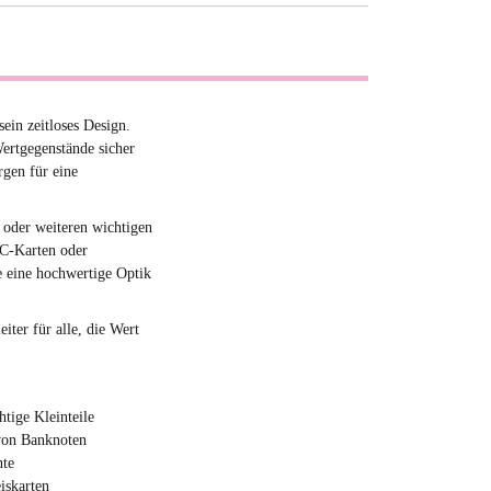
ein zeitloses Design.
ertgegenstände sicher
rgen für eine
 oder weiteren wichtigen
EC-Karten oder
 eine hochwertige Optik
iter für alle, die Wert
tige Kleinteile
 von Banknoten
nte
iskarten