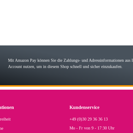
 immer bei den Franky Produkten eine TOP Qualität. Danke
 Farbauswahl
örn M
r ehrlicher Shop, schnelle Lieferung, man kann bedenkenlos Vorkasse leisten, Top 
r Farbauswahl
Mit Amazon Pay können Sie die Zahlungs- und Adressinformationen aus
Account nutzen, um in diesem Shop schnell und sicher einzukaufen.
lhelm W
 Koffer macht einen sehr soliden Eindruck. Die Zuverlässigkeit muss sich noch in
einigen Jahren mal ein Ersatzteil benötigt wird. Wird Samsonite dann noch ein zuver
r Farbauswahl
ationen
Kundenservice
reiheit
+49 (0)30 29 36 36 13
s E
Mo - Fr von 9 - 17:30 Uhr
ne