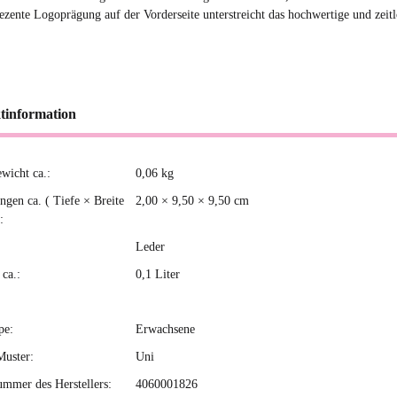
ezente Logoprägung auf der Vorderseite unterstreicht das hochwertige und zeit
tinformation
ewicht ca.:
0,06
kg
kteigenschaft
gen ca. ( Tiefe × Breite
2,00 × 9,50 × 9,50 cm
:
Leder
ca.:
0,1 Liter
pe:
Erwachsene
Muster:
Uni
ummer des Herstellers:
4060001826