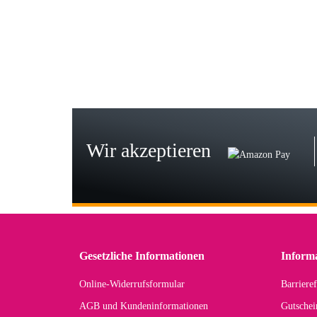
Wie
zur
Bj
Seh
zu
Wir akzeptieren
Wi
Der
in 
zu
Gesetzliche Informationen
Inform
Online-Widerrufsformular
Barrieref
Han
AGB und Kundeninformationen
Gutschei