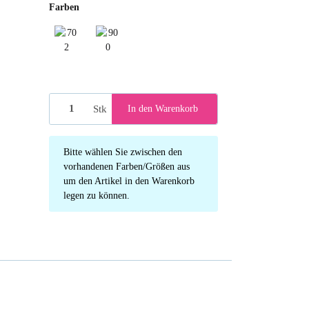
Farben
702 darkbrown
900 black
Stk
In den Warenkorb
x
Bitte wählen Sie zwischen den
vorhandenen Farben/Größen aus
um den Artikel in den Warenkorb
legen zu können.