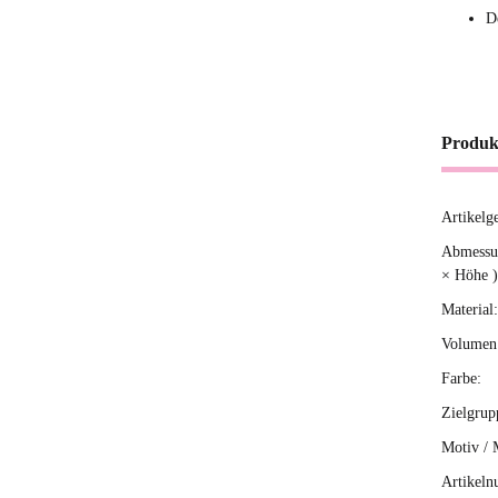
D
Produk
Artikelg
Produ
Wert
Abmessun
× Höhe )
Material:
Volumen 
Farbe:
Zielgrup
Motiv / 
Artikeln