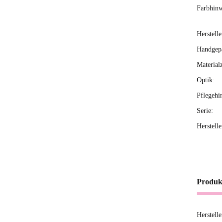
Farbhinw
Herstelle
Handgepä
Material
Optik:
Pflegehi
Serie:
Herstell
Produk
Herstell