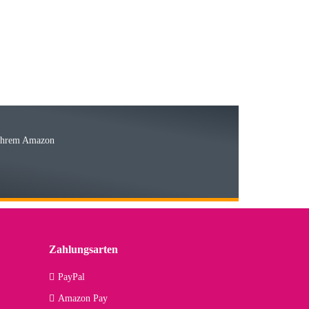
15.05.2026
Ware
 Ihrem Amazon
03.05.2026
 den kommenden Jahren herausstellen. Spannend wird es falls
lässiger Partner sein?
Zahlungsarten
09.04.2026
PayPal
Amazon Pay