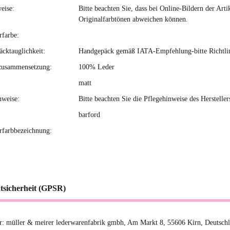
eise:
Bitte beachten Sie, dass bei Online-Bildern der Ar
Originalfarbtönen abweichen können.
rfarbe:
cktauglichkeit:
Handgepäck gemäß IATA-Empfehlung-bitte Richtlini
zusammensetzung:
100% Leder
matt
nweise:
Bitte beachten Sie die Pflegehinweise des Hersteller
barford
erfarbbezeichnung:
tsicherheit (GPSR)
er: müller & meirer lederwarenfabrik gmbh, Am Markt 8, 55606 Kirn, Deutsc