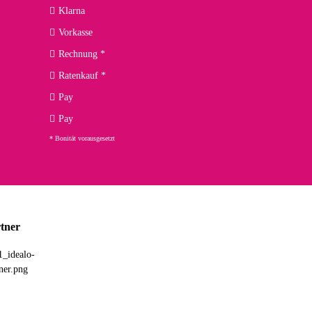
kann ich noch nicht viel sagen, da er erst noch zum Einsatz
Klarna
Vorkasse
Rechnung *
Ratenkauf *
02.04.2026
Pay
ng. Top!
Pay
* Bonität vorausgesetzt
23.02.2026
chnelle Lieferung. Bin sehr zufrieden!
tner
03.02.2026
hne Umverpackung geliefert. Die Lieferung war sehr schnell.