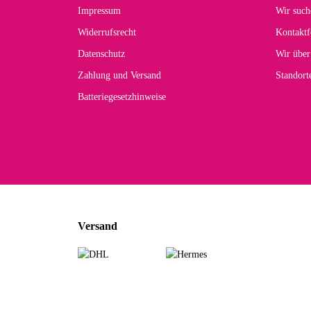
Der 
Impressum
Wir such
kom
Widerrufsrecht
Kontaktf
zur
Datenschutz
Wir über
Zahlung und Versand
Standor
Batteriegesetzhinweise
Car
Noc
zu
Mascho
... Art
Versand
zur Fa
Sabine 
Sehr sch