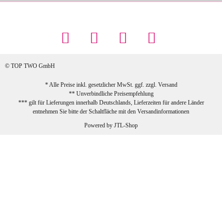
Maschowski L
... Artikel wie beschrieben, günstiger
Preis (haben auch den Vorkasse-5%-
Rabatt genutzt), schnelle Lieferung. Bin
sehr zufrieden!
© TOP TWO GmbH
zur Farbauswahl
* Alle Preise inkl. gesetzlicher MwSt. ggf. zzgl.
Versand
** Unverbindliche Preisempfehlung
03.02.2026
*** gilt für Lieferungen innerhalb Deutschlands, Lieferzeiten für andere Länder
Sabine G
entnehmen Sie bitte der Schaltfläche mit den
Versandinformationen
Sehr schöner und großer Trolley, leicht
Powered by
JTL-Shop
zu fahren und wirklich leise, allerdings
wurde er ohne Umverpackung geliefert.
Die Lieferung war sehr schnell.
zur Farbauswahl
26.01.2026
Jeannette A