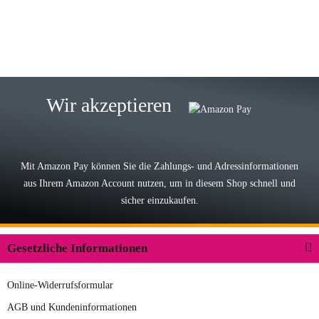
zur Farbauswahl
15.05.2026
Björn M
Sehr ehrlicher Shop, schnelle
Wir akzeptieren
Lieferung, man kann bedenkenlos
Vorkasse leisten, Top Ware
zur Farbauswahl
Mit Amazon Pay können Sie die Zahlungs- und Adressinformationen
aus Ihrem Amazon Account nutzen, um in diesem Shop schnell und
03.05.2026
sicher einzukaufen.
Wilhelm W
Der Koffer macht einen sehr soliden
Gesetzliche Informationen
Eindruck. Die Zuverlässigkeit muss
sich noch in den kommenden Jahren
Online-Widerrufsformular
herausstellen. Spannend wird es falls
zur Farbauswahl
in einigen Jahren mal ein Ersatzteil
AGB und Kundeninformationen