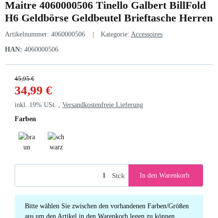
Maitre 4060000506 Tinello Galbert BillFold
H6 Geldbörse Geldbeutel Brieftasche Herren
Artikelnummer:
4060000506
Kategorie:
Accessoires
HAN:
4060000506
45,95 €
34,99 €
inkl. 19% USt. ,
Versandkostenfreie Lieferung
Farben
braun
schwarz
Stck
In den Warenkorb
x
Bitte wählen Sie zwischen den vorhandenen Farben/Größen
aus um den Artikel in den Warenkorb legen zu können.