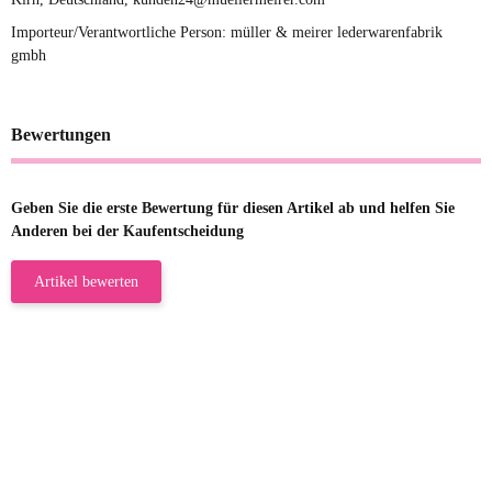
Importeur/Verantwortliche Person: müller & meirer lederwarenfabrik
gmbh
Bewertungen
Geben Sie die erste Bewertung für diesen Artikel ab und helfen Sie
Anderen bei der Kaufentscheidung
Artikel bewerten
23.05.2026
Gabriele W
Wie immer bei den Franky Produkten
eine TOP Qualität. Danke