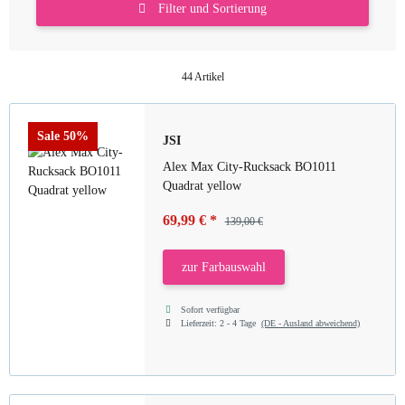
Filter und Sortierung
44 Artikel
Sale 50%
JSI
Alex Max City-Rucksack BO1011
Quadrat yellow
69,99 €
*
139,00 €
zur Farbauswahl
Sofort verfügbar
Lieferzeit:
2 - 4 Tage
(DE - Ausland abweichend)