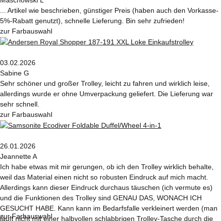
Maschowski L
... Artikel wie beschrieben, günstiger Preis (haben auch den Vorkasse-
5%-Rabatt genutzt), schnelle Lieferung. Bin sehr zufrieden!
zur Farbauswahl
03.02.2026
Sabine G
Sehr schöner und großer Trolley, leicht zu fahren und wirklich leise,
allerdings wurde er ohne Umverpackung geliefert. Die Lieferung war
sehr schnell.
zur Farbauswahl
26.01.2026
Jeannette A
Ich habe etwas mit mir gerungen, ob ich den Trolley wirklich behalte,
weil das Material einen nicht so robusten Eindruck auf mich macht.
Allerdings kann dieser Eindruck durchaus täuschen (ich vermute es)
und die Funktionen des Trolley sind GENAU DAS, WONACH ICH
GESUCHT HABE. Kann kann im Bedarfsfalle verkleinert werden (man
zur Farbauswahl
läuft nicht mit einer halbvollen schlabbrigen Trolley-Tasche durch die