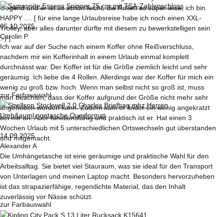
Gegend und er ist so schön leicht, die Rollen so super leise, ich bin
HAPPY .... [ für eine lange Urlaubsreise habe ich noch einen XXL-
05.10.2025
Trolley, aber alles darunter dürfte mit diesem zu bewerkstelligen sein
Carolin P
:-) ]
Ich war auf der Suche nach einem Koffer ohne Reißverschluss,
nachdem mir ein Kofferinhalt in einem Urlaub einmal komplett
durchnässt war. Der Koffer ist für die Größe ziemlich leicht und sehr
geräumig. Ich liebe die 4 Rollen. Allerdings war der Koffer für mich ein
wenig zu groß bzw. hoch. Wenn man selbst nicht so groß ist, muss
zur Farbauswahl
man beachten, dass der Koffer aufgrund der Größe nicht mehr sehr
angehoben werden kann. Zudem kam er leider ein wenig angekratzt
bei mir an. Aber funktionsfähig und praktisch ist er. Hat einen 3
Wochen Urlaub mit 5 unterschiedlichen Ortswechseln gut überstanden
14.09.2025
und mitgemacht.
Alexander A
Die Umhängetasche ist eine geräumige und praktische Wahl für den
Arbeitsalltag. Sie bietet viel Stauraum, was sie ideal für den Transport
von Unterlagen und meinen Laptop macht. Besonders hervorzuheben
ist das strapazierfähige, regendichte Material, das den Inhalt
zuverlässig vor Nässe schützt.
zur Farbauswahl