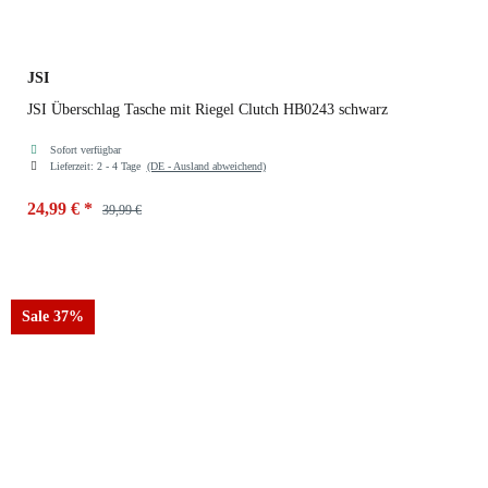
JSI
JSI Überschlag Tasche mit Riegel Clutch HB0243 schwarz
Sofort verfügbar
Lieferzeit:
2 - 4 Tage
(DE - Ausland abweichend)
24,99 €
*
39,99 €
Farben
schwarz
Sale 37%
schwarz