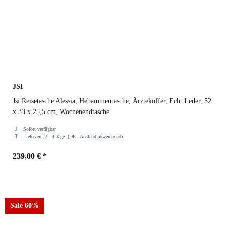
JSI
Jsi Reisetasche Alessia, Hebammentasche, Ärztekoffer, Echt Leder, 52
x 33 x 25,5 cm, Wochenendtasche
Sofort verfügbar
Lieferzeit:
2 - 4 Tage
(DE - Ausland abweichend)
239,00 €
*
Sale 60%