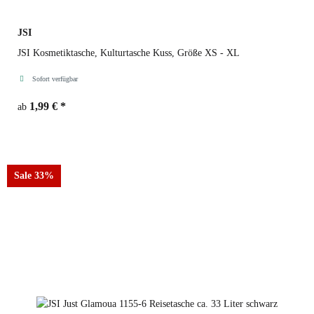
JSI
JSI Kosmetiktasche, Kulturtasche Kuss, Größe XS - XL
Sofort verfügbar
1,99 €
*
ab
Größe
Sale 33%
XS
S
M
L
XL