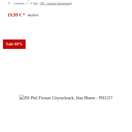
Lieferzeit:
2 - 4 Tage
(DE - Ausland abweichend)
19,99 €
*
49,95 €
Farben
rot Blume
Sale 60%
blau Blume
rot Blume
schwarz Blume