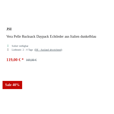
JSI
Vera Pelle Rucksack Daypack Echtleder aus Italien dunkelblau
Sofort verfügbar
Lieferzeit:
2 - 4 Tage
(DE - Ausland abweichend)
119,00 €
*
169,00 €
Farben
dunkelblau
Sale 40%
dunkelblau