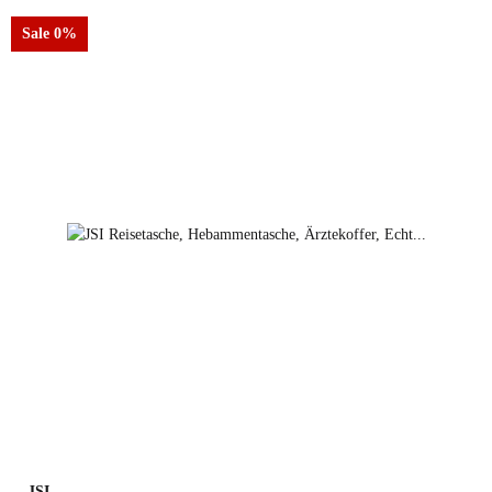
Sale 0%
schwarz
JSI