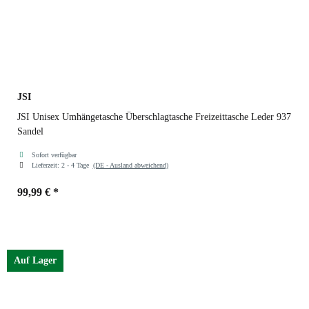
JSI
JSI Unisex Umhängetasche Überschlagtasche Freizeittasche Leder 937
Sandel
Sofort verfügbar
Lieferzeit:
2 - 4 Tage
(DE - Ausland abweichend)
99,99 €
*
Farben
Sandel
Auf Lager
Sandel