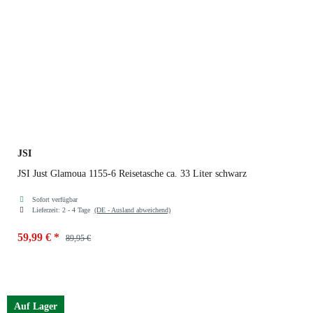
JSI
JSI Just Glamoua 1155-6 Reisetasche ca. 33 Liter schwarz
Sofort verfügbar
Lieferzeit:
2 - 4 Tage
(DE - Ausland abweichend)
59,99 €
*
89,95 €
Farben
schwarz
Auf Lager