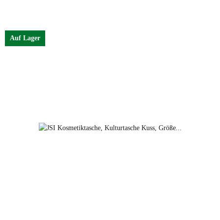
Farben
schwarz Blume
Auf Lager
blau Blume
rot Blume
schwarz Blume