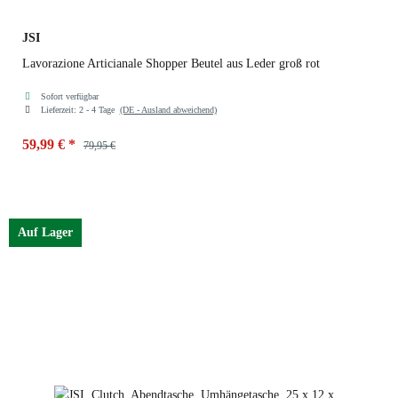
JSI
Lavorazione Articianale Shopper Beutel aus Leder groß rot
Sofort verfügbar
Lieferzeit:
2 - 4 Tage
(DE - Ausland abweichend)
59,99 €
*
79,95 €
Farben
rot
Auf Lager
rot