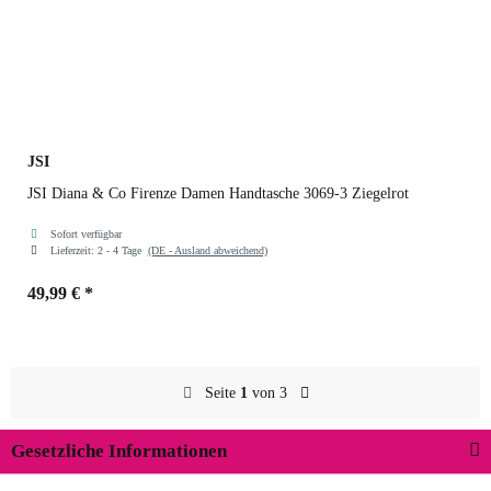
JSI
JSI Diana & Co Firenze Damen Handtasche 3069-3 Ziegelrot
Sofort verfügbar
Lieferzeit:
2 - 4 Tage
(DE - Ausland abweichend)
49,99 €
*
Farben
Ziegelrot
Seite
1
von 3
Gesetzliche Informationen
Rosa
Ziegelrot
Kaffee
Schwarz