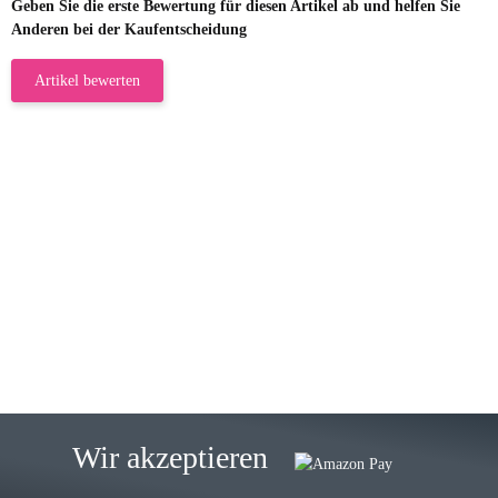
Geben Sie die erste Bewertung für diesen Artikel ab und helfen Sie
Anderen bei der Kaufentscheidung
Artikel bewerten
23.05.2026
Gabriele W
Wie immer bei den Franky Produkten
eine TOP Qualität. Danke
zur Farbauswahl
15.05.2026
Björn M
Sehr ehrlicher Shop, schnelle
Wir akzeptieren
Lieferung, man kann bedenkenlos