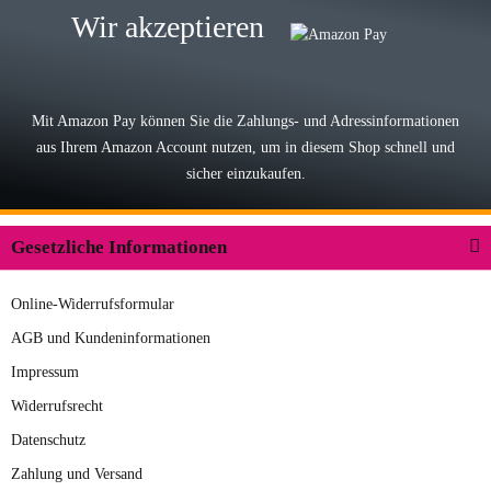
Sehr ehrlicher Shop, schnelle
Wir akzeptieren
Lieferung, man kann bedenkenlos
Vorkasse leisten, Top Ware
zur Farbauswahl
Mit Amazon Pay können Sie die Zahlungs- und Adressinformationen
aus Ihrem Amazon Account nutzen, um in diesem Shop schnell und
03.05.2026
sicher einzukaufen.
Wilhelm W
Der Koffer macht einen sehr soliden
Gesetzliche Informationen
Eindruck. Die Zuverlässigkeit muss
sich noch in den kommenden Jahren
Online-Widerrufsformular
herausstellen. Spannend wird es falls
zur Farbauswahl
in einigen Jahren mal ein Ersatzteil
AGB und Kundeninformationen
benötigt wird. Wird Samsonite dann
Impressum
09.04.2026
noch ein zuverlässiger Partner sein?
Widerrufsrecht
Hans E
Datenschutz
Der Rucksack entspricht genau
Zahlung und Versand
unseren Anforderungen und sieht