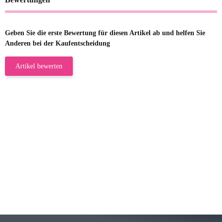
Geben Sie die erste Bewertung für diesen Artikel ab und helfen Sie
Anderen bei der Kaufentscheidung
Artikel bewerten
23.05.2026
Gabriele W
Wie immer bei den Franky Produkten
eine TOP Qualität. Danke
zur Farbauswahl
15.05.2026
Björn M