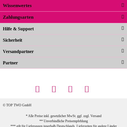
Wissenwertes
02.04.2026
Zahlungsarten
Carolina G
Noch schöner als die Fotos, die
Hilfe & Support
Farben sind großartig. Guter Preis und
Sicherheit
schnelle Lieferung. Top!
zur Farbauswahl
Versandpartner
Partner
23.02.2026
Maschowski L
... Artikel wie beschrieben, günstiger
Preis (haben auch den Vorkasse-5%-
Rabatt genutzt), schnelle Lieferung. Bin
sehr zufrieden!
© TOP TWO GmbH
zur Farbauswahl
* Alle Preise inkl. gesetzlicher MwSt. ggf. zzgl.
Versand
** Unverbindliche Preisempfehlung
03.02.2026
*** gilt für Lieferungen innerhalb Deutschlands, Lieferzeiten für andere Länder