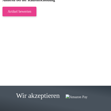
Anderen bei der Kaufentscheidung
Artikel bewerten
23.05.2026
Gabriele W
Wie immer bei den Franky Produkten
eine TOP Qualität. Danke
zur Farbauswahl
15.05.2026
Björn M
Sehr ehrlicher Shop, schnelle
Wir akzeptieren
Lieferung, man kann bedenkenlos
Vorkasse leisten, Top Ware