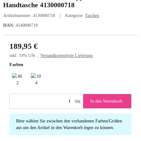
Handtasche 4130000718
Artikelnummer:
4130000718
Kategorie:
Taschen
HAN:
4140000718
189,95 €
inkl. 19% USt. ,
Versandkostenfreie Lieferung
Farben
402 Darkblue
104 Taupe
Stk
In den Warenkorb
x
Bitte wählen Sie zwischen den vorhandenen Farben/Größen
aus um den Artikel in den Warenkorb legen zu können.