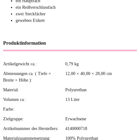
ein Hauptfach
ein Reißverschlussfach
zwei Steckfächer
gewebtes Etikett
Produktinformation
Artikelgewicht ca.:
0,79
kg
Produkteigenschaft
Wert
Abmessungen ca. ( Tiefe ×
12,00 × 40,00 × 28,00 cm
Breite × Höhe ):
Material:
Polyurethan
Volumen ca.:
13 Liter
Farbe:
Zielgruppe:
Erwachsene
Artikelnummer des Herstellers:
4140000718
Materialzusammensetzung:
100% Polyurethan