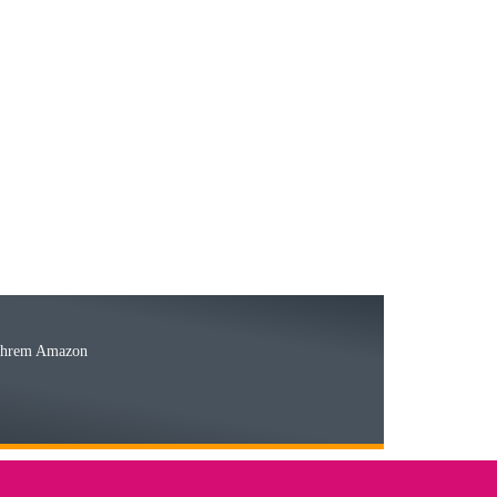
23.05.2026
15.05.2026
Ware
 Ihrem Amazon
03.05.2026
 den kommenden Jahren herausstellen. Spannend wird es falls
lässiger Partner sein?