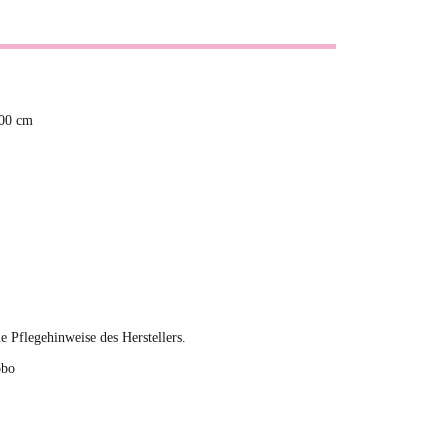
,00 cm
ie Pflegehinweise des Herstellers.
obo