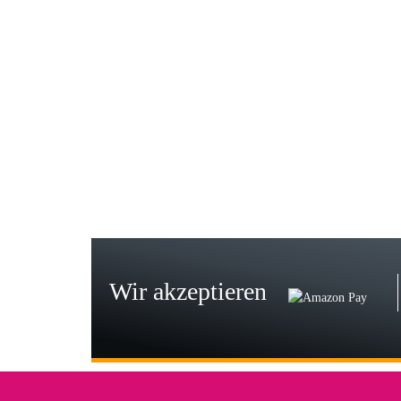
Gab
Wie
zur
Bj
Seh
zu
Wir akzeptieren
Wi
Der
in 