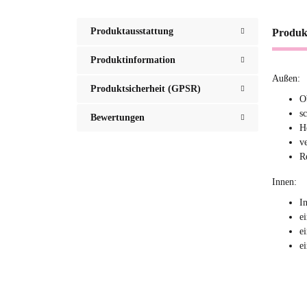
Produktausstattung
Produk
Produktinformation
Außen:
Produktsicherheit (GPSR)
O
s
Bewertungen
H
v
R
Innen:
I
e
e
e