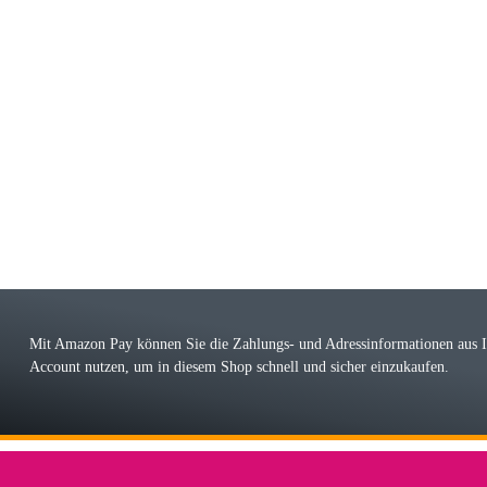
riele W
 immer bei den Franky Produkten eine TOP Qualität. Danke
 Farbauswahl
örn M
r ehrlicher Shop, schnelle Lieferung, man kann bedenkenlos Vorkasse leisten, Top 
r Farbauswahl
Mit Amazon Pay können Sie die Zahlungs- und Adressinformationen aus
Account nutzen, um in diesem Shop schnell und sicher einzukaufen.
lhelm W
 Koffer macht einen sehr soliden Eindruck. Die Zuverlässigkeit muss sich noch in
einigen Jahren mal ein Ersatzteil benötigt wird. Wird Samsonite dann noch ein zuver