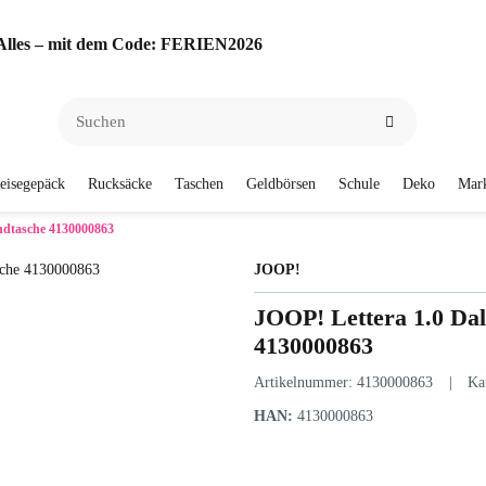
f Alles – mit dem Code: FERIEN2026
eisegepäck
Rucksäcke
Taschen
Geldbörsen
Schule
Deko
Mar
ndtasche 4130000863
JOOP!
JOOP! Lettera 1.0 Da
4130000863
Artikelnummer:
4130000863
Ka
HAN:
4130000863