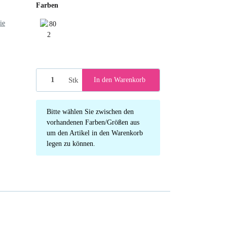
Farben
ie
802 Darkgrey
Stk
In den Warenkorb
x
Bitte wählen Sie zwischen den
vorhandenen Farben/Größen aus
um den Artikel in den Warenkorb
legen zu können.