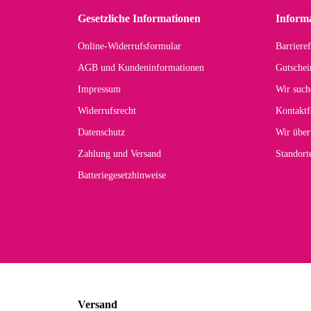
zu
Gesetzliche Informationen
Inform
Online-Widerrufsformular
Barrieref
Han
AGB und Kundeninformationen
Gutschei
Der 
Impressum
Wir such
kom
Widerrufsrecht
Kontaktf
zur
Datenschutz
Wir über
Zahlung und Versand
Standor
Batteriegesetzhinweise
Car
Noc
zu
Mascho
... Art
Versand