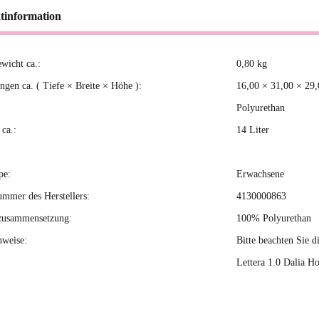
tinformation
ewicht ca.:
0,80
kg
kteigenschaft
gen ca. ( Tiefe × Breite × Höhe ):
16,00 × 31,00 × 29
Polyurethan
ca.:
14 Liter
pe:
Erwachsene
ummer des Herstellers:
4130000863
zusammensetzung:
100% Polyurethan
nweise:
Bitte beachten Sie d
Lettera 1.0 Dalia H