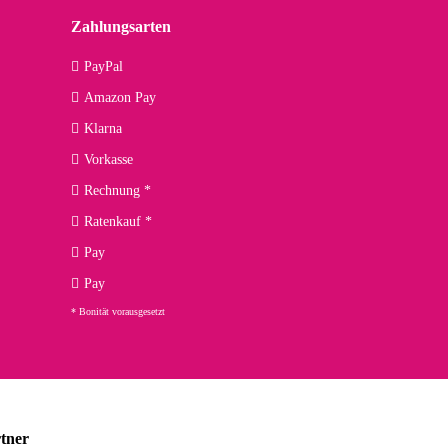
Zahlungsarten
09.04.2026
PayPal
Amazon Pay
kann ich noch nicht viel sagen, da er erst noch zum Einsatz
Klarna
Vorkasse
Rechnung *
Ratenkauf *
02.04.2026
Pay
ng. Top!
Pay
* Bonität vorausgesetzt
23.02.2026
chnelle Lieferung. Bin sehr zufrieden!
tner