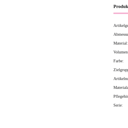
Produk
Artikelg
Produ
Wert
Abmessun
Material:
Volumen 
Farbe:
Zielgrup
Artikeln
Material
Pflegehi
Serie: