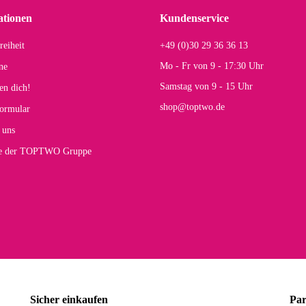
r Farbauswahl
ationen
Kundenservice
reiheit
+49 (0)30 29 36 36 13
s E
Mo - Fr von 9 - 17:30 Uhr
ne
Rucksack entspricht genau unseren Anforderungen und sieht super aus. Zur Nutzung 
Samstag von 9 - 15 Uhr
en dich!
mt.
shop@toptwo.de
ormular
 Farbauswahl
 uns
te der TOPTWO Gruppe
olina G
h schöner als die Fotos, die Farben sind großartig. Guter Preis und schnelle Lieferu
r Farbauswahl
wski L
ikel wie beschrieben, günstiger Preis (haben auch den Vorkasse-5%-Rabatt genutzt), s
Sicher einkaufen
Par