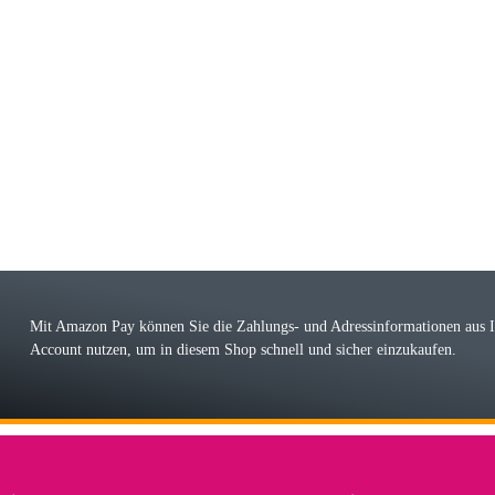
riele W
 immer bei den Franky Produkten eine TOP Qualität. Danke
 Farbauswahl
örn M
r ehrlicher Shop, schnelle Lieferung, man kann bedenkenlos Vorkasse leisten, Top 
r Farbauswahl
Mit Amazon Pay können Sie die Zahlungs- und Adressinformationen aus
Account nutzen, um in diesem Shop schnell und sicher einzukaufen.
lhelm W
 Koffer macht einen sehr soliden Eindruck. Die Zuverlässigkeit muss sich noch in
einigen Jahren mal ein Ersatzteil benötigt wird. Wird Samsonite dann noch ein zuver
r Farbauswahl