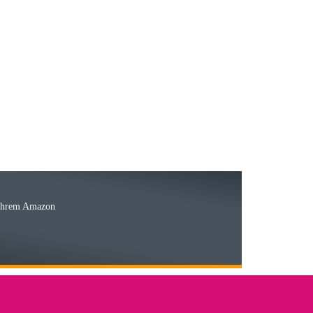
23.05.2026
15.05.2026
Ware
 Ihrem Amazon
03.05.2026
 den kommenden Jahren herausstellen. Spannend wird es falls
lässiger Partner sein?