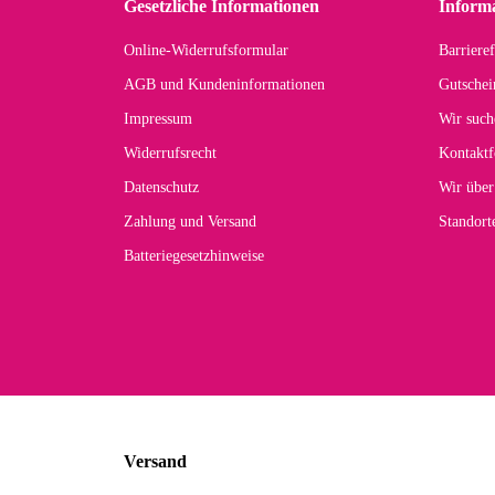
Gesetzliche Informationen
Inform
Online-Widerrufsformular
Barrieref
Han
AGB und Kundeninformationen
Gutschei
Der 
Impressum
Wir such
kom
Widerrufsrecht
Kontaktf
zur
Datenschutz
Wir über
Zahlung und Versand
Standor
Batteriegesetzhinweise
Car
Noc
zu
Mascho
... Art
Versand
zur Fa