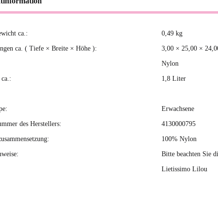
tinformation
ewicht ca.:
0,49
kg
kteigenschaft
gen ca. ( Tiefe × Breite × Höhe ):
3,00 × 25,00 × 24,
Nylon
ca.:
1,8 Liter
pe:
Erwachsene
ummer des Herstellers:
4130000795
zusammensetzung:
100% Nylon
nweise:
Bitte beachten Sie d
Lietissimo Lilou