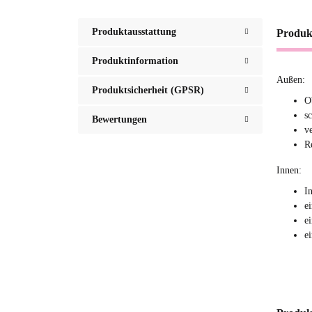
Produktausstattung
Produk
Produktinformation
Außen:
Produktsicherheit (GPSR)
O
s
Bewertungen
v
R
Innen:
I
e
e
e