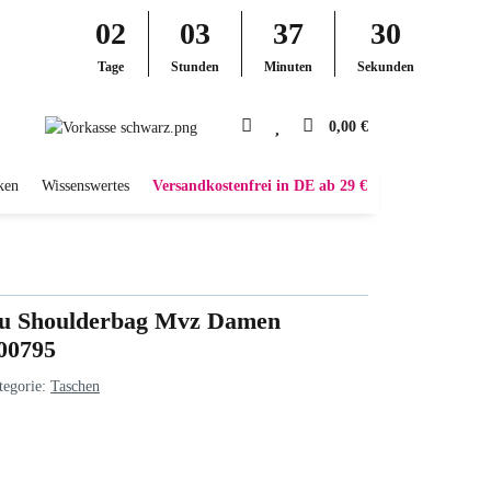
02
03
37
29
Tage
Stunden
Minuten
Sekunden
0,00 €
ken
Wissenswertes
Versandkostenfrei in DE ab 29 €
ou Shoulderbag Mvz Damen
00795
tegorie:
Taschen