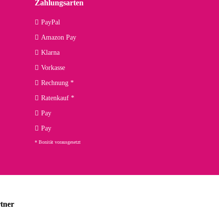
Zahlungsarten
09.04.2026
PayPal
Amazon Pay
kann ich noch nicht viel sagen, da er erst noch zum Einsatz
Klarna
Vorkasse
Rechnung *
Ratenkauf *
02.04.2026
Pay
ng. Top!
Pay
* Bonität vorausgesetzt
23.02.2026
chnelle Lieferung. Bin sehr zufrieden!
tner