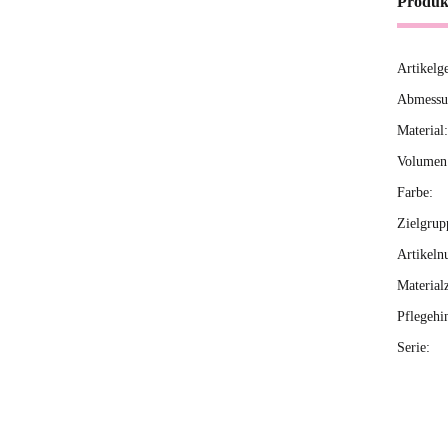
Produk
Artikelg
Produ
Wert
Abmessun
Material:
Volumen 
Farbe:
Zielgrup
Artikeln
Material
Pflegehi
Serie: