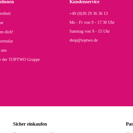
ationen
Kundenservice
reiheit
+49 (0)30 29 36 36 13
s E
Mo - Fr von 9 - 17:30 Uhr
ne
Rucksack entspricht genau unseren Anforderungen und sieht super aus. Zur Nutzung 
Samstag von 9 - 15 Uhr
en dich!
mt.
shop@toptwo.de
ormular
 Farbauswahl
 uns
te der TOPTWO Gruppe
olina G
h schöner als die Fotos, die Farben sind großartig. Guter Preis und schnelle Lieferu
r Farbauswahl
wski L
ikel wie beschrieben, günstiger Preis (haben auch den Vorkasse-5%-Rabatt genutzt), s
Sicher einkaufen
Par
rbauswahl