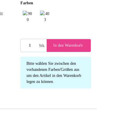
Farben
ie
900 Black
403 Nightblue
Stk
In den Warenkorb
x
Bitte wählen Sie zwischen den
vorhandenen Farben/Größen aus
um den Artikel in den Warenkorb
legen zu können.