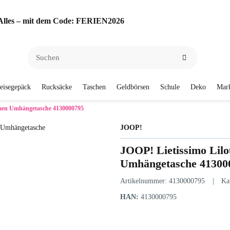
f Alles – mit dem Code: FERIEN2026
eisegepäck
Rucksäcke
Taschen
Geldbörsen
Schule
Deko
Mar
men Umhängetasche 4130000795
JOOP!
JOOP! Lietissimo Lil
Umhängetasche 41300
Artikelnummer:
4130000795
Ka
HAN:
4130000795