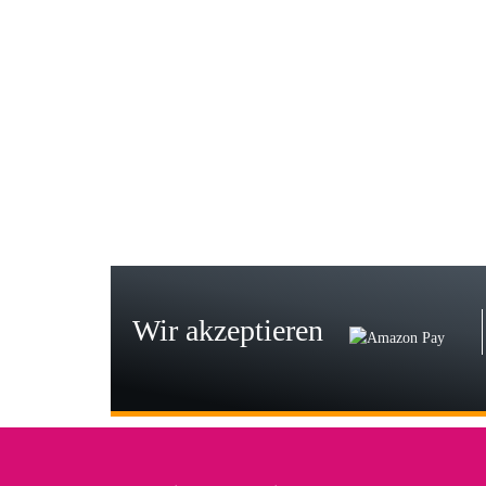
Gab
Wie
zur
Bj
Seh
zu
Wir akzeptieren
Wi
Der
in 
zu