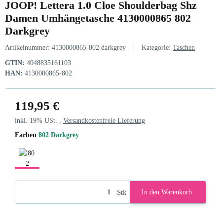
JOOP! Lettera 1.0 Cloe Shoulderbag Shz
Damen Umhängetasche 4130000865 802
Darkgrey
Artikelnummer:
4130000865-802 darkgrey
Kategorie:
Taschen
GTIN:
4048835161103
HAN:
4130000865-802
119,95 €
inkl. 19% USt. ,
Versandkostenfreie Lieferung
Farben
802 Darkgrey
802 Darkgrey
Stk
In den Warenkorb