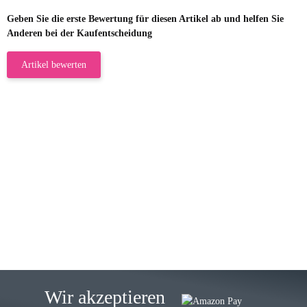
Geben Sie die erste Bewertung für diesen Artikel ab und helfen Sie
Anderen bei der Kaufentscheidung
Artikel bewerten
23.05.2026
Gabriele W
Wie immer bei den Franky Produkten
eine TOP Qualität. Danke
zur Farbauswahl
15.05.2026
Björn M
Sehr ehrlicher Shop, schnelle
Wir akzeptieren
Lieferung, man kann bedenkenlos