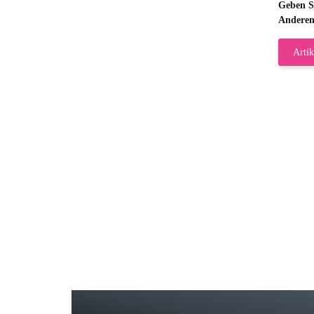
Geben Si
Anderen
Artik
Gab
Wie
zur
Bj
Seh
zu