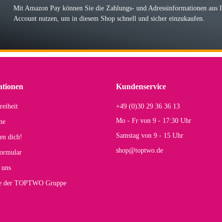
Mit Amazon Pay können Sie die Zahlungs- und Adressinformationen aus
Account nutzen, um in diesem Shop schnell und sicher einzukaufen.
lhelm W
 Koffer macht einen sehr soliden Eindruck. Die Zuverlässigkeit muss sich noch in
einigen Jahren mal ein Ersatzteil benötigt wird. Wird Samsonite dann noch ein zuver
r Farbauswahl
ationen
Kundenservice
reiheit
+49 (0)30 29 36 36 13
s E
Mo - Fr von 9 - 17:30 Uhr
ne
Rucksack entspricht genau unseren Anforderungen und sieht super aus. Zur Nutzung 
Samstag von 9 - 15 Uhr
en dich!
mt.
shop@toptwo.de
ormular
 Farbauswahl
 uns
te der TOPTWO Gruppe
olina G
h schöner als die Fotos, die Farben sind großartig. Guter Preis und schnelle Lieferu