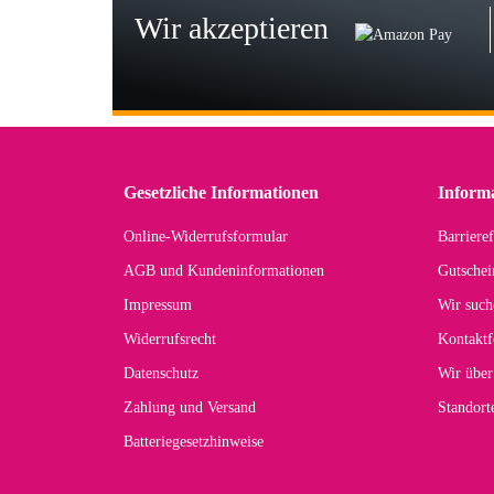
Wir akzeptieren
Wi
Der
in 
zu
Gesetzliche Informationen
Inform
Online-Widerrufsformular
Barrieref
Han
AGB und Kundeninformationen
Gutschei
Der 
Impressum
Wir such
kom
Widerrufsrecht
Kontaktf
zur
Datenschutz
Wir über
Zahlung und Versand
Standor
Batteriegesetzhinweise
Car
Noc