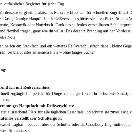
n verlässlicher Begleiter für jeden Tag.
Vorderseite sorgt ein praktisches Reißverschlussfach für schnellen Zugriff auf 
e. Das geräumige Hauptfach mit Reißverschluss bietet sicheren Platz für alles 
naie, Kosmetik oder Notizbuch. Dank des stufenlos verstellbaren Schultergurts 
nd flexibel tragen, ganz wie du willst. Das dezente Branding auf der Vordersei
volle Note.
en helfen ein Steckfach und ein weiteres Reißverschlussfach dabei, kleine Gege
ren. So bleibt alles an seinem Platz – ohne langes Suchen.
ung:
rontfach mit Reißverschluss:
chnell zugänglich – perfekt für Dinge, die du griffbereit brauchst, wie Smartph
ickets.
eräumiges Hauptfach mit Reißverschluss:
etet ausreichend Platz für alle täglichen Essentials und schützt sie zuverlässig 
tufenlos verstellbarer Schultergurt:
lexibel tragbar – bequem über der Schulter oder als Crossbody-Bag, individuel
einen Stil anpassbar.