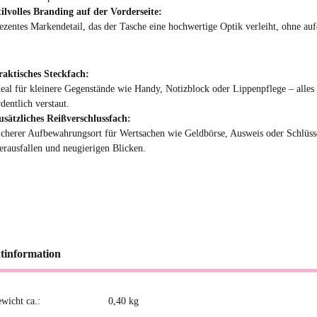
tilvolles Branding auf der Vorderseite:
ezentes Markendetail, das der Tasche eine hochwertige Optik verleiht, ohne auf
raktisches Steckfach:
deal für kleinere Gegenstände wie Handy, Notizblock oder Lippenpflege – alles 
dentlich verstaut.
usätzliches Reißverschlussfach:
icherer Aufbewahrungsort für Wertsachen wie Geldbörse, Ausweis oder Schlüsse
erausfallen und neugierigen Blicken.
tinformation
ewicht ca.:
0,40
kg
kteigenschaft