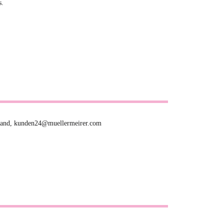
s.
hland, kunden24@muellermeirer.com