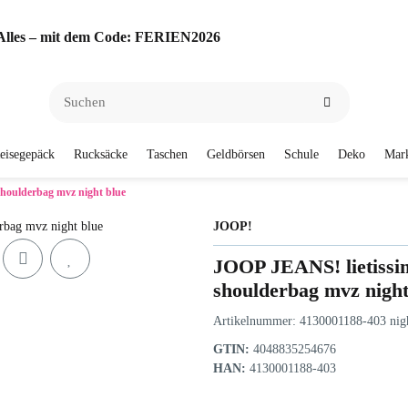
f Alles – mit dem Code: FERIEN2026
eisegepäck
Rucksäcke
Taschen
Geldbörsen
Schule
Deko
Mar
shoulderbag mvz night blue
JOOP!
JOOP JEANS! lietissim
shoulderbag mvz night
Artikelnummer:
4130001188-403 nigh
GTIN:
4048835254676
HAN:
4130001188-403