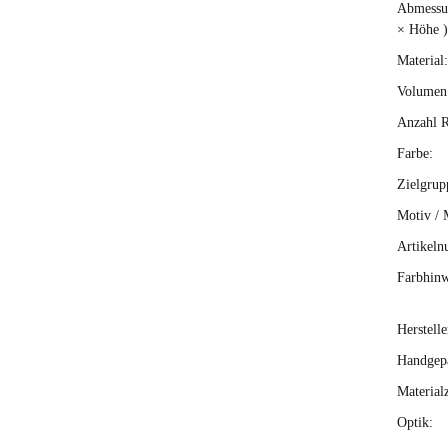
Abmessun
× Höhe )
Material:
Volumen 
Anzahl R
Farbe:
Zielgrup
Motiv / 
Artikeln
Farbhinw
Herstelle
Handgepä
Material
Optik: