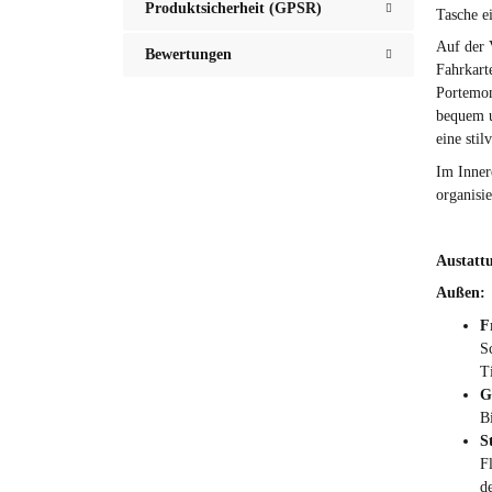
Produktsicherheit (GPSR)
Tasche ei
Auf der 
Bewertungen
Fahrkart
Portemon
bequem u
eine stil
Im Inner
organisie
Austatt
Außen:
F
S
T
G
Bi
S
F
d