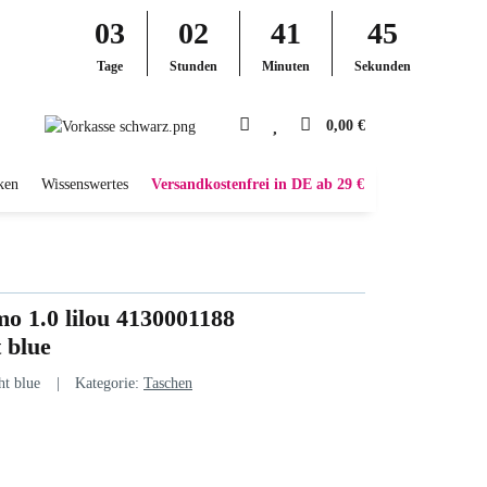
03
02
41
44
Tage
Stunden
Minuten
Sekunden
0,00 €
ken
Wissenswertes
Versandkostenfrei in DE ab 29 €
o 1.0 lilou 4130001188
 blue
t blue
Kategorie:
Taschen