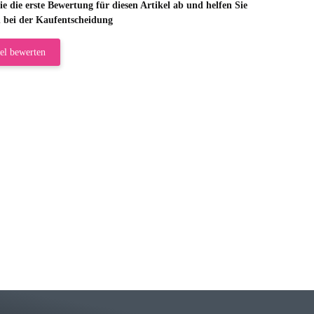
e die erste Bewertung für diesen Artikel ab und helfen Sie
 bei der Kaufentscheidung
el bewerten
riele W
 immer bei den Franky Produkten eine TOP Qualität. Danke
 Farbauswahl
örn M
r ehrlicher Shop, schnelle Lieferung, man kann bedenkenlos Vorkasse leisten, Top 
r Farbauswahl