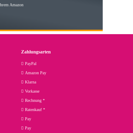
 Ihrem Amazon
03.05.2026
 den kommenden Jahren herausstellen. Spannend wird es falls
lässiger Partner sein?
Zahlungsarten
09.04.2026
PayPal
Amazon Pay
kann ich noch nicht viel sagen, da er erst noch zum Einsatz
Klarna
Vorkasse
Rechnung *
Ratenkauf *
02.04.2026
Pay
ng. Top!
Pay