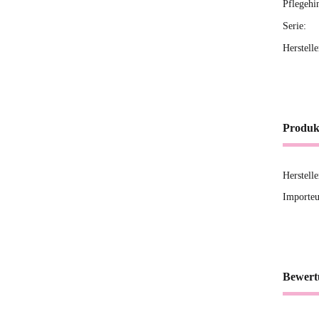
Pflegehi
Serie:
Herstell
Produk
Herstell
Importeu
Bewert