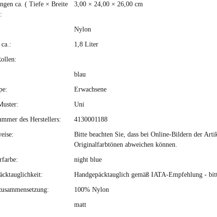
gen ca. ( Tiefe × Breite
3,00 × 24,00 × 26,00 cm
:
Nylon
ca.:
1,8 Liter
ollen:
blau
pe:
Erwachsene
Muster:
Uni
ummer des Herstellers:
4130001188
eise:
Bitte beachten Sie, dass bei Online-Bildern der Ar
Originalfarbtönen abweichen können.
rfarbe:
night blue
cktauglichkeit:
Handgepäcktauglich gemäß IATA-Empfehlung - bitte 
zusammensetzung:
100% Nylon
matt