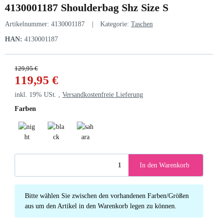
4130001187 Shoulderbag Shz Size S
Artikelnummer:
4130001187
Kategorie:
Taschen
HAN:
4130001187
129,95 €
119,95 €
inkl. 19% USt. ,
Versandkostenfreie Lieferung
Farben
night blue
black
sahara
In den Warenkorb
x
Bitte wählen Sie zwischen den vorhandenen Farben/Größen
aus um den Artikel in den Warenkorb legen zu können.