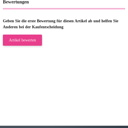
Bewertungen
Geben Sie die erste Bewertung für diesen Artikel ab und helfen Sie
Anderen bei der Kaufentscheidung
Artikel bewerten
23.05.2026
Gabriele W
Wie immer bei den Franky Produkten
eine TOP Qualität. Danke
zur Farbauswahl
15.05.2026
Björn M