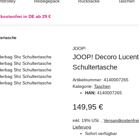
fstrolley
Reisegepäck
Rucksäcke
Taschen
kostenfrei in DE ab 29 €
tertasche
JOOP!
JOOP! Decoro Lucent
Schultertasche
Artikelnummer:
4140007265
Kategorie:
Taschen
HAN:
4140007265
149,95 €
inkl. 19% USt. ,
Versandkostenfre
Lieferung
Sofort verfügbar