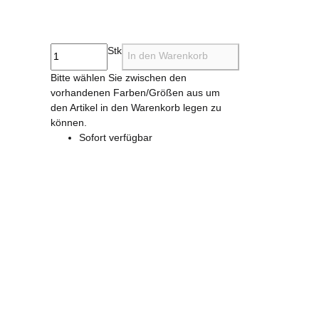
101 reines weiß
Stk
In den Warenkorb
x
Bitte wählen Sie zwischen den
vorhandenen Farben/Größen aus um
den Artikel in den Warenkorb legen zu
können.
Sofort verfügbar