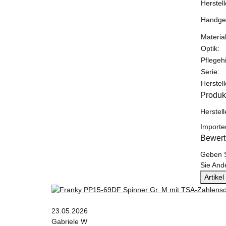
Herstell
Handgep
Materi
Optik:
Pflegeh
Serie:
Herstel
Produk
Herstel
Importe
Bewer
Geben S
Sie And
Artike
23.05.2026
Gabriele W