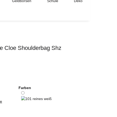
Geldbörsen
Schule
Deko
e Cloe Shoulderbag Shz
Farben
ie