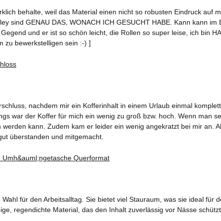
rklich behalte, weil das Material einen nicht so robusten Eindruck auf 
rolley sind GENAU DAS, WONACH ICH GESUCHT HABE. Kann kann im Bedar
Gegend und er ist so schön leicht, die Rollen so super leise, ich bin HA
 zu bewerkstelligen sein :-) ]
chluss, nachdem mir ein Kofferinhalt in einem Urlaub einmal komplett d
rdings war der Koffer für mich ein wenig zu groß bzw. hoch. Wenn man s
erden kann. Zudem kam er leider ein wenig angekratzt bei mir an. Aber
gut überstanden und mitgemacht.
ahl für den Arbeitsalltag. Sie bietet viel Stauraum, was sie ideal fü
ge, regendichte Material, das den Inhalt zuverlässig vor Nässe schützt