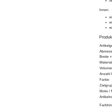
v
Innen:
e
e
e
Produk
Produk
Wert
Artikelg
Abmessu
Breite ×
Material
Volumen
Anzahl 
Farbe:
Zielgru
Motiv /
Artikel
Farbhin