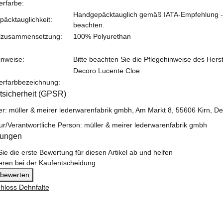
erfarbe:
Handgepäcktauglich gemäß IATA-Empfehlung - bit
äcktauglichkeit:
beachten.
alzusammensetzung:
100% Polyurethan
inweise:
Bitte beachten Sie die Pflegehinweise des Herst
Decoro Lucente Cloe
lerfarbbezeichnung:
tsicherheit (GPSR)
ler: müller & meirer lederwarenfabrik gmbh, Am Markt 8, 55606 Kirn,
ur/Verantwortliche Person: müller & meirer lederwarenfabrik gmbh
tungen
ie die erste Bewertung für diesen Artikel ab und helfen
eren bei der Kaufentscheidung
l bewerten