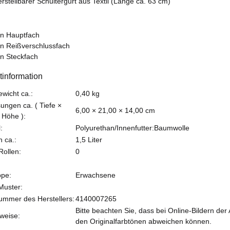
erstellbarer Schultergurt aus Textil (Länge ca. 63 cm)
in Hauptfach
in Reißverschlussfach
in Steckfach
tinformation
teigenschaft
ewicht ca.:
0,40
kg
ngen ca. ( Tiefe ×
6,00 × 21,00 × 14,00 cm
 Höhe ):
:
Polyurethan/Innenfutter:Baumwolle
 ca.:
1,5 Liter
Rollen:
0
ppe:
Erwachsene
 Muster:
nummer des Herstellers:
4140007265
Bitte beachten Sie, dass bei Online-Bildern der
weise:
den Originalfarbtönen abweichen können.