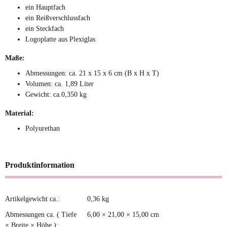
ein Hauptfach
ein Reißverschlussfach
ein Steckfach
Logoplatte aus Plexiglas
Maße:
Abmessungen: ca. 21 x 15 x 6 cm (B x H x T)
Volumen: ca. 1,89 Liter
Gewicht: ca.0,350 kg
Material:
Polyurethan
Produktinformation
Artikelgewicht ca.:
0,36
kg
Produkteigenschaft
Wert
Abmessungen ca. ( Tiefe
6,00 × 21,00 × 15,00 cm
× Breite × Höhe ):