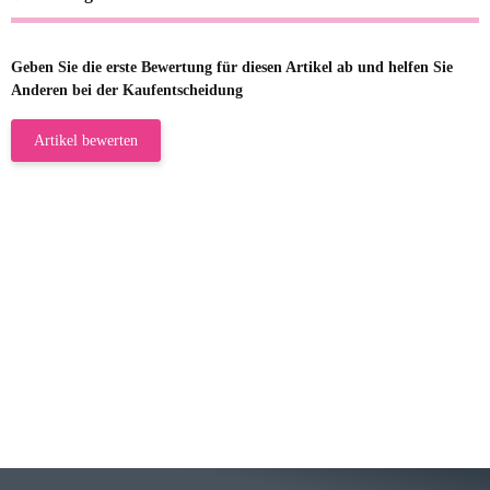
Geben Sie die erste Bewertung für diesen Artikel ab und helfen Sie
Anderen bei der Kaufentscheidung
Artikel bewerten
23.05.2026
Gabriele W
Wie immer bei den Franky Produkten
eine TOP Qualität. Danke
zur Farbauswahl
15.05.2026
Björn M