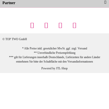
Partner
23.02.2026
Maschowski L
... Artikel wie beschrieben, günstiger
Preis (haben auch den Vorkasse-5%-
Rabatt genutzt), schnelle Lieferung. Bin
sehr zufrieden!
© TOP TWO GmbH
zur Farbauswahl
* Alle Preise inkl. gesetzlicher MwSt. ggf. zzgl.
Versand
** Unverbindliche Preisempfehlung
03.02.2026
*** gilt für Lieferungen innerhalb Deutschlands, Lieferzeiten für andere Länder
Sabine G
entnehmen Sie bitte der Schaltfläche mit den
Versandinformationen
Sehr schöner und großer Trolley, leicht
Powered by
JTL-Shop
zu fahren und wirklich leise, allerdings
wurde er ohne Umverpackung geliefert.
Die Lieferung war sehr schnell.
zur Farbauswahl
26.01.2026