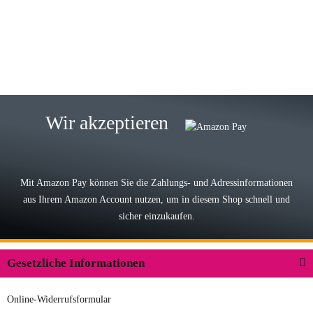
eine TOP Qualität. Danke
zur Farbauswahl
15.05.2026
Björn M
Sehr ehrlicher Shop, schnelle
Wir akzeptieren
Lieferung, man kann bedenkenlos
Vorkasse leisten, Top Ware
zur Farbauswahl
Mit Amazon Pay können Sie die Zahlungs- und Adressinformationen
aus Ihrem Amazon Account nutzen, um in diesem Shop schnell und
03.05.2026
sicher einzukaufen.
Wilhelm W
Der Koffer macht einen sehr soliden
Gesetzliche Informationen
Eindruck. Die Zuverlässigkeit muss
sich noch in den kommenden Jahren
Online-Widerrufsformular
herausstellen. Spannend wird es falls