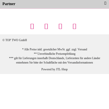
Partner
23.02.2026
Maschowski L
... Artikel wie beschrieben, günstiger
Preis (haben auch den Vorkasse-5%-
Rabatt genutzt), schnelle Lieferung. Bin
sehr zufrieden!
© TOP TWO GmbH
zur Farbauswahl
* Alle Preise inkl. gesetzlicher MwSt. ggf. zzgl.
Versand
** Unverbindliche Preisempfehlung
03.02.2026
*** gilt für Lieferungen innerhalb Deutschlands, Lieferzeiten für andere Länder
Sabine G
entnehmen Sie bitte der Schaltfläche mit den
Versandinformationen
Sehr schöner und großer Trolley, leicht
Powered by
JTL-Shop
zu fahren und wirklich leise, allerdings
wurde er ohne Umverpackung geliefert.
Die Lieferung war sehr schnell.
zur Farbauswahl
26.01.2026