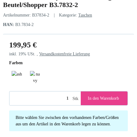
Beutel/Shopper B3.7832-2
Artikelnummer:
B37834-2
Kategorie:
Taschen
HAN:
B3.7834-2
199,95 €
inkl. 19% USt. ,
Versandkostenfreie Lieferung
Farben
ash
navy
Stk
In den Warenkorb
x
Bitte wählen Sie zwischen den vorhandenen Farben/Größen
aus um den Artikel in den Warenkorb legen zu können.