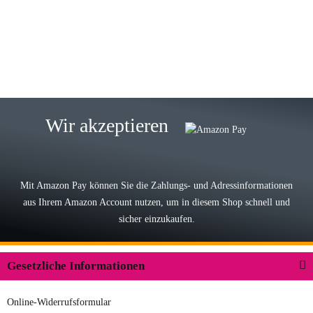
eine TOP Qualität. Danke
zur Farbauswahl
15.05.2026
Björn M
Sehr ehrlicher Shop, schnelle
Wir akzeptieren
Lieferung, man kann bedenkenlos
Vorkasse leisten, Top Ware
zur Farbauswahl
Mit Amazon Pay können Sie die Zahlungs- und Adressinformationen
aus Ihrem Amazon Account nutzen, um in diesem Shop schnell und
03.05.2026
sicher einzukaufen.
Wilhelm W
Der Koffer macht einen sehr soliden
Gesetzliche Informationen
Eindruck. Die Zuverlässigkeit muss
sich noch in den kommenden Jahren
Online-Widerrufsformular
herausstellen. Spannend wird es falls