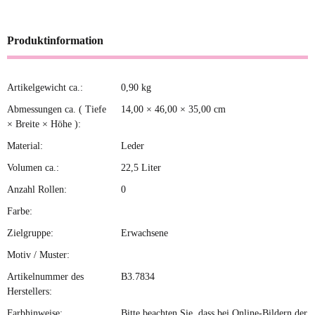
Produktinformation
Artikelgewicht ca.:
0,90
kg
Produkteigenschaft
Wert
Abmessungen ca. ( Tiefe
14,00 × 46,00 × 35,00 cm
× Breite × Höhe ):
Material:
Leder
Volumen ca.:
22,5 Liter
Anzahl Rollen:
0
Farbe:
Zielgruppe:
Erwachsene
Motiv / Muster:
Artikelnummer des
B3.7834
Herstellers:
Farbhinweise:
Bitte beachten Sie, dass bei Online-Bildern der