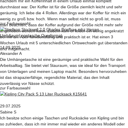
nachdem mir ein Kofferinhalt in einem Urlaub einmal komplett
durchnässt war. Der Koffer ist für die Größe ziemlich leicht und sehr
geräumig. Ich liebe die 4 Rollen. Allerdings war der Koffer für mich ein
wenig zu groß bzw. hoch. Wenn man selbst nicht so groß ist, muss
zur Farbauswahl
man beachten, dass der Koffer aufgrund der Größe nicht mehr sehr
angehoben werden kann. Zudem kam er leider ein wenig angekratzt
bei mir an. Aber funktionsfähig und praktisch ist er. Hat einen 3
Wochen Urlaub mit 5 unterschiedlichen Ortswechseln gut überstanden
14.09.2025
und mitgemacht.
Alexander A
Die Umhängetasche ist eine geräumige und praktische Wahl für den
Arbeitsalltag. Sie bietet viel Stauraum, was sie ideal für den Transport
von Unterlagen und meinen Laptop macht. Besonders hervorzuheben
ist das strapazierfähige, regendichte Material, das den Inhalt
zuverlässig vor Nässe schützt.
zur Farbauswahl
29.07.2025
Sabine S
Ich besitze schon einige Taschen und Rucksäcke von Kipling und bin
so zufrieden, dass ich mir immer mal wieder ein anderes Modell oder