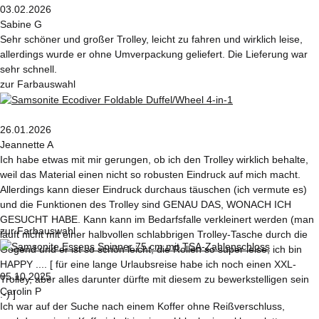
03.02.2026
Sabine G
Sehr schöner und großer Trolley, leicht zu fahren und wirklich leise,
allerdings wurde er ohne Umverpackung geliefert. Die Lieferung war
sehr schnell.
zur Farbauswahl
26.01.2026
Jeannette A
Ich habe etwas mit mir gerungen, ob ich den Trolley wirklich behalte,
weil das Material einen nicht so robusten Eindruck auf mich macht.
Allerdings kann dieser Eindruck durchaus täuschen (ich vermute es)
und die Funktionen des Trolley sind GENAU DAS, WONACH ICH
GESUCHT HABE. Kann kann im Bedarfsfalle verkleinert werden (man
zur Farbauswahl
läuft nicht mit einer halbvollen schlabbrigen Trolley-Tasche durch die
Gegend und er ist so schön leicht, die Rollen so super leise, ich bin
HAPPY .... [ für eine lange Urlaubsreise habe ich noch einen XXL-
05.10.2025
Trolley, aber alles darunter dürfte mit diesem zu bewerkstelligen sein
Carolin P
:-) ]
Ich war auf der Suche nach einem Koffer ohne Reißverschluss,