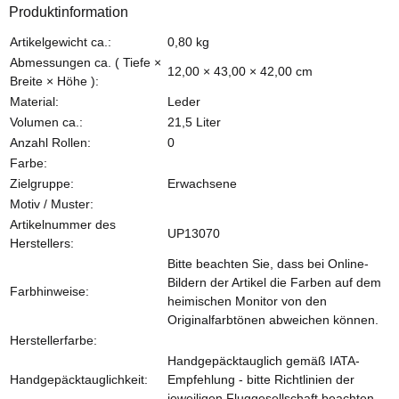
Produktinformation
Produkteigenschaft
Wert
Artikelgewicht ca.:
0,80
kg
Abmessungen ca. ( Tiefe ×
12,00 × 43,00 × 42,00 cm
Breite × Höhe ):
Material:
Leder
Volumen ca.:
21,5 Liter
Anzahl Rollen:
0
Farbe:
Zielgruppe:
Erwachsene
Motiv / Muster:
Artikelnummer des
UP13070
Herstellers:
Bitte beachten Sie, dass bei Online-
Bildern der Artikel die Farben auf dem
Farbhinweise:
heimischen Monitor von den
Originalfarbtönen abweichen können.
Herstellerfarbe:
Handgepäcktauglich gemäß IATA-
Handgepäcktauglichkeit:
Empfehlung - bitte Richtlinien der
jeweiligen Fluggesellschaft beachten.