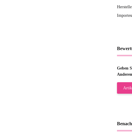
Herstell
Importeu
Bewert
Geben Si
Anderen
Artik
Benach