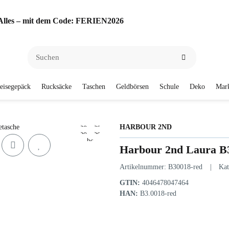
f Alles – mit dem Code: FERIEN2026
eisegepäck
Rucksäcke
Taschen
Geldbörsen
Schule
Deko
Mar
HARBOUR 2ND
Harbour 2nd Laura B
Artikelnummer:
B30018-red
Kat
GTIN:
4046478047464
HAN:
B3.0018-red