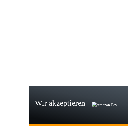
Gab
Wie
zur
Bj
Seh
zu
Wir akzeptieren
Wi
Der