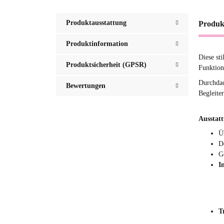
Produktausstattung
Produk
Produktinformation
Diese st
Produktsicherheit (GPSR)
Funktiona
Durchdac
Bewertungen
Begleite
Ausstat
Ü
D
G
I
T