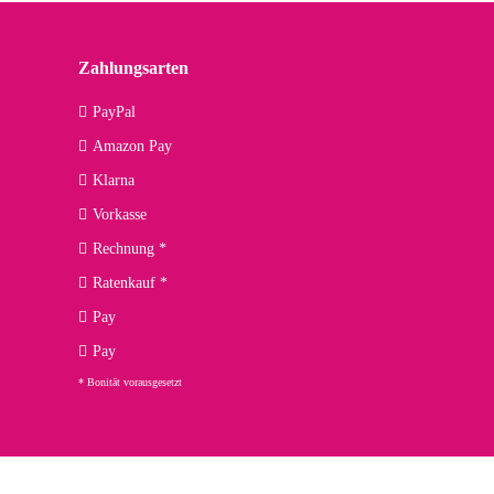
lässiger Partner sein?
Zahlungsarten
09.04.2026
PayPal
Amazon Pay
kann ich noch nicht viel sagen, da er erst noch zum Einsatz
Klarna
Vorkasse
Rechnung *
Ratenkauf *
02.04.2026
Pay
ng. Top!
Pay
* Bonität vorausgesetzt
23.02.2026