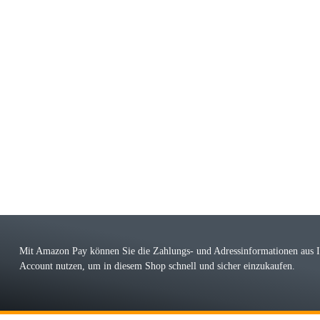
riele W
 immer bei den Franky Produkten eine TOP Qualität. Danke
 Farbauswahl
örn M
r ehrlicher Shop, schnelle Lieferung, man kann bedenkenlos Vorkasse leisten, Top 
r Farbauswahl
Mit Amazon Pay können Sie die Zahlungs- und Adressinformationen aus
Account nutzen, um in diesem Shop schnell und sicher einzukaufen.
lhelm W
 Koffer macht einen sehr soliden Eindruck. Die Zuverlässigkeit muss sich noch in