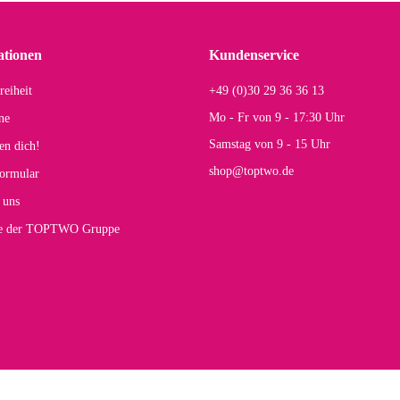
einigen Jahren mal ein Ersatzteil benötigt wird. Wird Samsonite dann noch ein zuver
r Farbauswahl
ationen
Kundenservice
reiheit
+49 (0)30 29 36 36 13
s E
Mo - Fr von 9 - 17:30 Uhr
ne
Rucksack entspricht genau unseren Anforderungen und sieht super aus. Zur Nutzung 
Samstag von 9 - 15 Uhr
en dich!
mt.
shop@toptwo.de
ormular
 Farbauswahl
 uns
te der TOPTWO Gruppe
olina G
h schöner als die Fotos, die Farben sind großartig. Guter Preis und schnelle Lieferu
r Farbauswahl
wski L