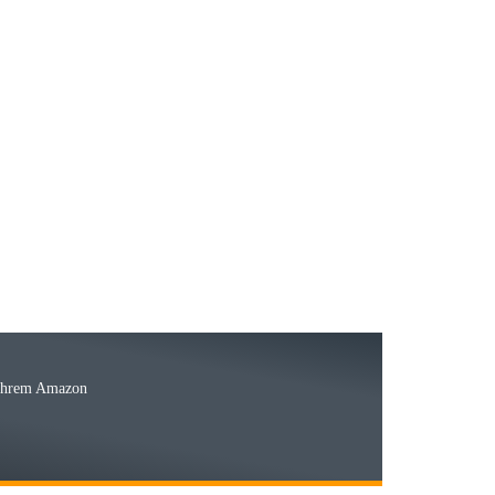
23.05.2026
15.05.2026
Ware
 Ihrem Amazon
03.05.2026
 den kommenden Jahren herausstellen. Spannend wird es falls