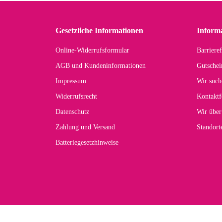
in 
zu
Gesetzliche Informationen
Inform
Online-Widerrufsformular
Barrieref
Han
AGB und Kundeninformationen
Gutschei
Der 
Impressum
Wir such
kom
Widerrufsrecht
Kontaktf
zur
Datenschutz
Wir über
Zahlung und Versand
Standor
Batteriegesetzhinweise
Car
Noc
zu
Mascho