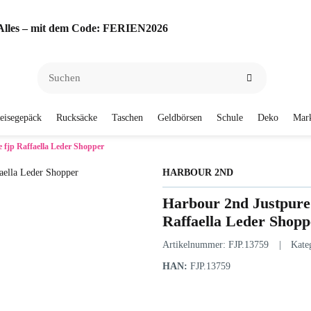
f Alles – mit dem Code: FERIEN2026
eisegepäck
Rucksäcke
Taschen
Geldbörsen
Schule
Deko
Mar
 fjp Raffaella Leder Shopper
HARBOUR 2ND
Harbour 2nd Justpure 
Raffaella Leder Shopp
Artikelnummer:
FJP.13759
Kate
HAN:
FJP.13759