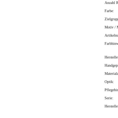
Anzahl R
Farbe:
Zielgrup
Motiv / 
Artikeln
Farbhinw
Herstelle
Handgepä
Material
Optik:
Pflegehi
Serie:
Herstell