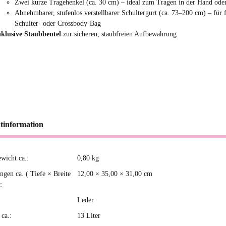
Zwei kurze Tragehenkel (ca. 30 cm) – ideal zum Tragen in der Hand od
Abnehmbarer, stufenlos verstellbarer Schultergurt (ca. 73–200 cm) – für f
Schulter- oder Crossbody-Bag
nklusive Staubbeutel
zur sicheren, staubfreien Aufbewahrung
tinformation
ewicht ca.:
0,80
kg
kteigenschaft
gen ca. ( Tiefe × Breite
12,00 × 35,00 × 31,00 cm
:
Leder
ca.:
13 Liter