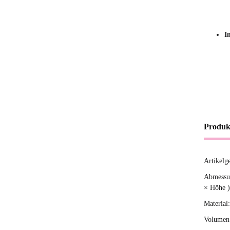
I
Produk
Artikelg
Produ
Wert
Abmessun
× Höhe )
Material:
Volumen 