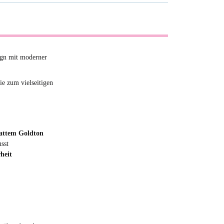
sign mit moderner
ie zum vielseitigen
mattem Goldton
sst
heit