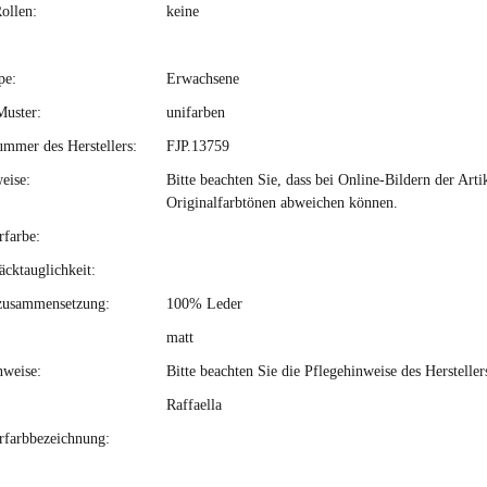
ollen:
keine
pe:
Erwachsene
Muster:
unifarben
ummer des Herstellers:
FJP.13759
eise:
Bitte beachten Sie, dass bei Online-Bildern der Ar
Originalfarbtönen abweichen können.
rfarbe:
cktauglichkeit:
zusammensetzung:
100% Leder
matt
nweise:
Bitte beachten Sie die Pflegehinweise des Hersteller
Raffaella
erfarbbezeichnung: