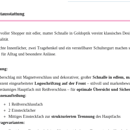
tausstattung
ilvoller Shopper mit edler, matter Schnalle in Goldoptik vereint klassisches De
lität.
hte Innenfächer, zwei Tragehenkel und ein verstellbarer Schultergurt machen s
r für Alltag und besondere Anlässe.
tung:
berschlag mit Magnetverschluss und dekorativer, großer
Schnalle in edlem, 
ezent eingearbeiteter
Logoschriftzug auf der Front
– stilvoll und markenbewu
eräumiges Hauptfach mit Reißverschluss – für
optimale Übersicht und Sicher
nnenaufteilung:
1 Reißverschlussfach
2 Einsteckfächer
Mittiges Einsteckfach zur
strukturierten Trennung
des Hauptfachs
ragevarianten: